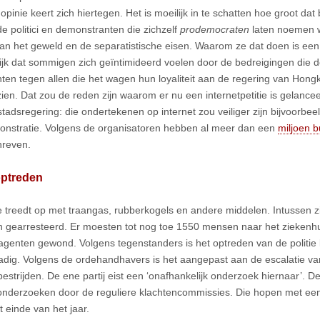
opinie keert zich hiertegen. Het is moeilijk in te schatten hoe groot dat
e politici en demonstranten die zichzelf
prodemocraten
laten noemen w
n het geweld en de separatistische eisen. Waarom ze dat doen is een 
jk dat sommigen zich geïntimideerd voelen door de bedreigingen die d
hten tegen allen die het wagen hun loyaliteit aan de regering van Hong
 zien. Dat zou de reden zijn waarom er nu een internetpetitie is gelanc
stadsregering: die ondertekenen op internet zou veiliger zijn bijvoorb
nstratie. Volgens de organisatoren hebben al meer dan een
miljoen b
hreven.
optreden
ie treedt op met traangas, rubberkogels en andere middelen. Intussen 
 gearresteerd. Er moesten tot nog toe 1550 mensen naar het ziekenhui
 agenten gewond. Volgens tegenstanders is het optreden van de politie 
dig. Volgens de ordehandhavers is het aangepast aan de escalatie van 
estrijden. De ene partij eist een ‘onafhankelijk onderzoek hiernaar’. De
onderzoeken door de reguliere klachtencommissies. Die hopen met e
t einde van het jaar.