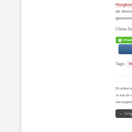
Hongkong
de demon
gewoonwe
China Da
Tags:
H
Dit artike
Je kan de r
niet toegela
Post
← Singl
navigat