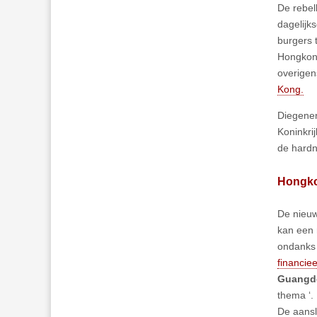
De rebel
dagelijk
burgers 
Hongkon
overigens
Kong.
Diegenen 
Koninkri
de hardn
Hongko
De nieuw
kan een 
ondanks 
financie
Guangdo
thema ‘.
De aansl