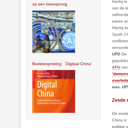
hierbij 
op een tweesprong
van de l
zelfverd
waren er
Hierbij k
South Ch
conflict
veroorde
UPD
De
gepublic
Boekbespreking: ‘Digitaal China’
44%
van
‘demons
overled
was. UP
Zesde 
De zesde
China is
politiek