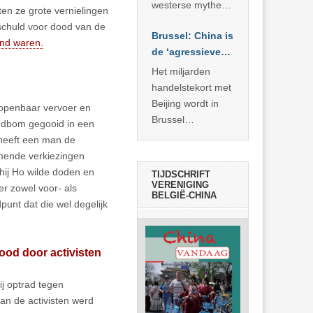
… >> lees meer
westerse mythe of
en ze grote vernielingen
de dagelijkse
 schuld voor dood van de
Brussel: China is
realiteit in China?
and waren.
de ‘agressieve
schuldige’
Het miljarden
handelstekort met
Beijing wordt in
 openbaar vervoer en
Brussel
ndbom gegooid in een
voorgesteld als
 heeft een man de
bewijs van
mende verkiezingen
economische
hij Ho wilde doden en
TIJDSCHRIFT
agressie. In
VERENIGING
er zowel voor- als
BELGIË-CHINA
werkelijkheid
punt dat die wel degelijk
verhult die
spectaculaire
rekensom vooral
ood door activisten
de industriële
achterstand die
ij optrad tegen
… >> lees meer
an de activisten werd