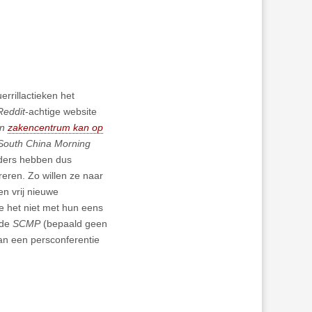
errillactieken het
Reddit
-achtige website
en
zakencentrum kan op
outh China Morning
rders hebben dus
eren. Zo willen ze naar
n vrij nieuwe
e het niet met hun eens
 de
SCMP
(bepaald geen
an een persconferentie