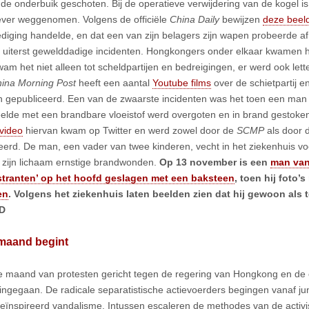
in de onderbuik geschoten. Bij de operatieve verwijdering van de kogel i
ever weggenomen. Volgens de officiële
China Daily
bewijzen
deze bee
ediging handelde, en dat een van zijn belagers zijn wapen probeerde a
 uiterst gewelddadige incidenten. Hongkongers onder elkaar kwamen hie
wam het niet alleen tot scheldpartijen en bedreigingen, er werd ook lett
ina Morning Post
heeft een aantal
Youtube films
over de schietpartij e
en gepubliceerd. Een van de zwaarste incidenten was het toen een man
elde met een brandbare vloeistof werd overgoten en in brand gestoke
video
hiervan kwam op Twitter en werd zowel door de
SCMP
als door 
eerd. De man, een vader van twee kinderen, vecht in het ziekenhuis voor
 zijn lichaam ernstige brandwonden.
Op 13 november is een
man van
tranten’ op het hoofd geslagen met een baksteen
, toen hij foto’s
en
. Volgens het ziekenhuis laten beelden zien dat hij gewoon al
D
maand begint
 maand van protesten gericht tegen de regering van Hongkong en de c
 ingegaan. De radicale separatistische actievoerders begingen vanaf jun
 geïnspireerd vandalisme. Intussen escaleren de methodes van de activ