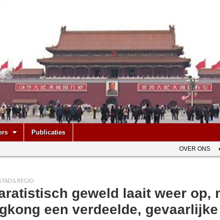
be
ers
Publicaties
OVER ONS
STAD & REGIO
ratistisch geweld laait weer op,
gkong een verdeelde, gevaarlijke