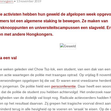
immegeers
•
13 november 2019
e activisten hebben hun geweld de afgelopen week opgevoer
mers tot een algemene staking te bewegen. Ze maken van
sknooppunten en universiteitscampussen een slagveld. Er 
 en met andere Hongkongers.
a een val
ee weken geleden viel Chow Tsz-lok, een student, van een dak van een
een actie waartegen de politie met traangas optrad. Op vrijdag 8 novem
 verwondingen opgelopen bij die val. Er waren eerst vreedzame herden
n jongeman. De politie hield een
persconferentie
. Daar heeft een woor
pt dat de politie de student zou hebben achtervolgd. Het onderzoek naa
gheden van de dodelijk val loopt nog. Radicale actievoerders hadden 
en op het resultaat daarvan. Zij grepen het tragische voorval direct aa
inderd terug in alle hevigheid op te voeren en ‘wraak’ te eisen. Op 