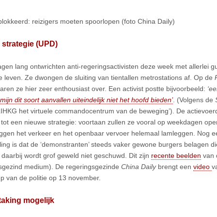
blokkeerd: reizigers moeten spoorlopen (foto China Daily)
strategie (UPD)
agen lang ontwrichten anti-regeringsactivisten deze week met allerlei gu
 leven. Ze dwongen de sluiting van tientallen metrostations af. Op de
aren ze hier zeer enthousiast over. Een activist postte bijvoorbeeld:
‘e
mijn dit soort aanvallen uiteindelijk niet het hoofd bieden’
. (Volgens de
S
‘LIHKG het virtuele commandocentrum van de beweging’). De actievoe
 tot een nieuwe strategie: voortaan zullen ze vooral op weekdagen oper
ggen het verkeer en het openbaar vervoer helemaal lamleggen. Nog ee
ling is dat de ‘demonstranten’ steeds vaker gewone burgers belagen di
k daarbij wordt grof geweld niet geschuwd. Dit zijn
recente beelden
van
sgezind medium). De regeringsgezinde
China Daily
brengt een
video
v
p van de politie op 13 november.
aking mogelijk