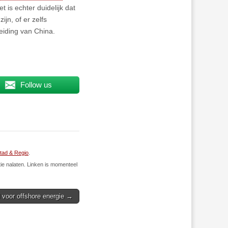
et is echter duidelijk dat
jn, of er zelfs
eiding van China.
Follow us
tad & Regio
.
ie nalaten. Linken is momenteel
 voor offshore energie →