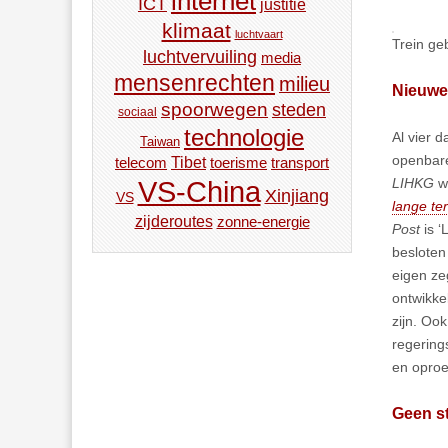
internet
ICT
justitie
klimaat
luchtvaart
Trein ge
luchtvervuiling
media
mensenrechten
milieu
Nieuwe 
spoorwegen
steden
sociaal
technologie
Al vier d
Taiwan
openbare
Tibet
toerisme
transport
telecom
LIHKG
w
VS-China
Xinjiang
VS
lange ter
zijderoutes
zonne-energie
Post
is 
besloten
eigen ze
ontwikke
zijn. Oo
regering
en oproe
Geen st