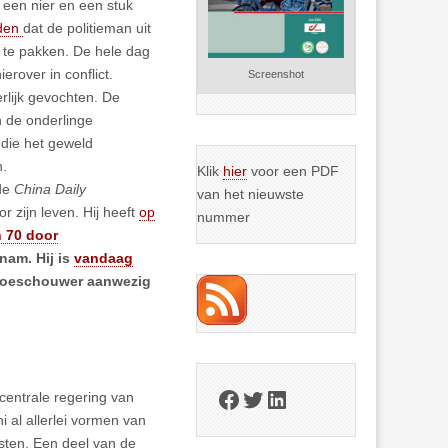
s een nier en een stuk
lden
dat de politieman uit
f te pakken. De hele dag
rover in conflict.
Screenshot
erlijk gevochten. De
n de onderlinge
 die het geweld
n.
Klik
hier
voor een PDF
de
China Daily
van het nieuwste
 zijn leven. Hij heeft
op
nummer
 70 door
 nam. Hij is
vandaag
s toeschouwer aanwezig
Facebook
Twitter
LinkedIn
entrale regering van
i al allerlei vormen van
isten. Een deel van de