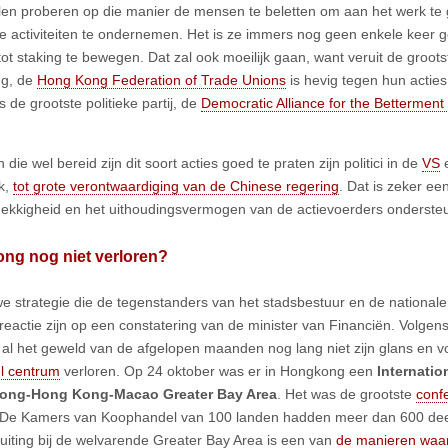
len proberen op die manier de mensen te beletten om aan het werk te
se activiteiten te ondernemen. Het is ze immers nog geen enkele keer g
tot staking te bewegen. Dat zal ook moeilijk gaan, want veruit de groo
g, de
Hong Kong Federation of Trade Unions
is hevig tegen hun acties
 de grootste politieke partij, de
Democratic Alliance for the Bettermen
die wel bereid zijn dit soort acties goed te praten zijn politici in de
VS
e
jk,
tot grote verontwaardiging van de Chinese regering
. Dat is zeker een
ekkigheid en het uithoudingsvermogen van de actievoerders ondersteu
ng nog niet verloren?
e strategie die de tegenstanders van het stadsbestuur en de nationale 
reactie zijn op een constatering van de minister van Financiën. Volg
al het geweld van de afgelopen maanden nog lang niet zijn glans en v
el centrum
verloren. Op 24 oktober was er in Hongkong een
Internati
ng-Hong Kong-Macao Greater Bay Area
. Het was de grootste
conf
 De Kamers van Koophandel van 100 landen hadden meer dan 600 dee
uiting bij de welvarende Greater Bay Area is een van
de manieren waar