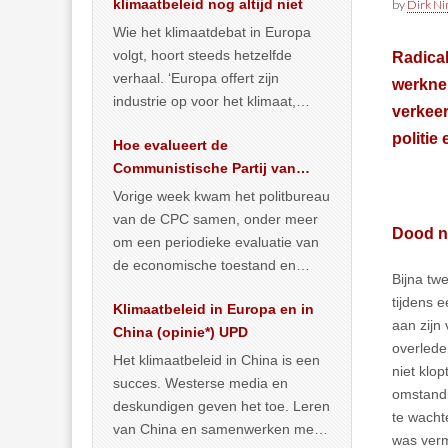
klimaatbeleid nog altijd niet
by
Dirk N
Wie het klimaatdebat in Europa
volgt, hoort steeds hetzelfde
Radical
verhaal. ‘Europa offert zijn
werkne
industrie op voor het klimaat,
verkeer
terwijl China onder het mom van
politie
Hoe evalueert de
vergroening
… >> lees meer
Communistische Partij van
China de economische
Vorige week kwam het politbureau
toestand?
van de CPC samen, onder meer
Dood n
om een periodieke evaluatie van
de economische toestand en
Bijna tw
politiek te maken. We
tijdens 
Klimaatbeleid in Europa en in
publiceerden
… >> lees meer
aan zijn
China (opinie*) UPD
overlede
Het klimaatbeleid in China is een
niet klo
succes. Westerse media en
omstandi
deskundigen geven het toe. Leren
te wacht
van China en samenwerken met
was verm