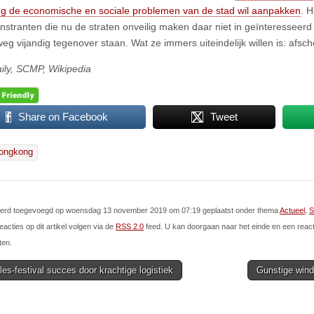
 de economische en sociale problemen van de stad wil aanpakken
. H
stranten die nu de straten onveilig maken daar niet in geïnteresseerd zi
g vijandig tegenover staan. Wat ze immers uiteindelijk willen is: afsch
ily, SCMP, Wikipedia
Share on Facebook
Tweet
ongkong
l werd toegevoegd op woensdag 13 november 2019 om 07:19 geplaatst onder thema
Actueel
,
S
eacties op dit artikel volgen via de
RSS 2.0
feed. U kan doorgaan naar het einde en een react
ten.
es-festival succes door krachtige logistiek
Gunstige wind
ion