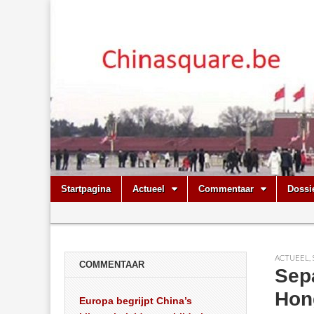
Chinasquare.
Skip
Main
Startpagina
Actueel
Commentaar
Dossi
to
menu
Sub
content
menu
ACTUEEL
,
COMMENTAAR
Sepa
Hon
Europa begrijpt China’s