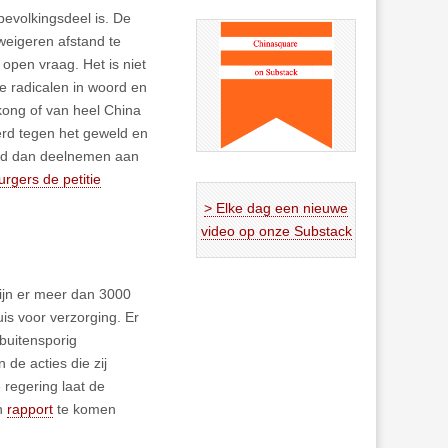
 bevolkingsdeel is. De
eigeren afstand te
open vraag. Het is niet
e radicalen in woord en
kong of van heel China
eerd tegen het geweld en
eeld dan deelnemen aan
urgers de petitie
> Elke dag een nieuwe
video op onze Substack
zijn er meer dan 3000
s voor verzorging. Er
buitensporig
de acties die zij
 regering laat de
en
rapport
te komen