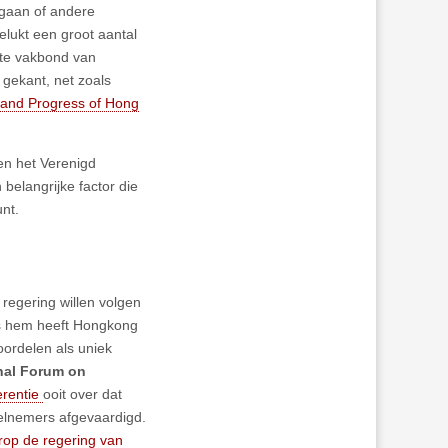
 gaan of andere
elukt een groot aantal
tste vakbond van
 gekant, net zoals
t and Progress of Hong
n het Verenigd
 belangrijke factor die
nt.
regering willen volgen
ens hem heeft Hongkong
oordelen als uniek
onal Forum on
erentie
ooit over dat
lnemers afgevaardigd.
op de regering van