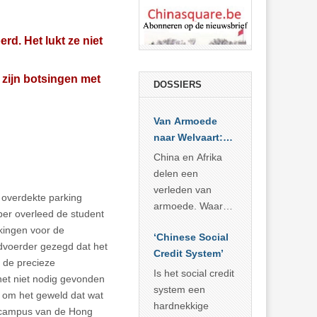
d. Het lukt ze niet
zijn botsingen met
DOSSIERS
Van Armoede
naar Welvaart:
Wat Afrika kan
China en Afrika
leren van
delen een
China’s
verleden van
 overdekte parking
economisch
armoede. Waar
ber overleed de student
wonder
China er de
kingen voor de
‘Chinese Social
voorbije veertig
dvoerder gezegd dat het
Credit System’
jaar in slaagde
r de precieze
meer dan 800
Is het social credit
het niet nodig gevonden
miljoen mensen
system een
n om het geweld dat wat
uit de armoede
hardnekkige
de campus van de Hong