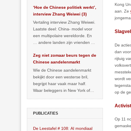
het land dan maar? ‘Dat
Kong Uni
‘Hoe de Chinese politiek werkt’,
… >> lees meer
aan. Ze
interview Zhang Weiwei (3)
jongeman
Vertaling interview Zhang Weiwei.
Laatste deel: China- model voor
Slagve
een multipolaire wereldorde. En
… andere landen zijn vrienden of
De actie
kunnen het worden.
dan voor
Zeg niet zomaar beurs tegen de
rijtuig 
Chinese aandelenmarkt
volksver
Wie de Chinese aandelenmarkt
messteke
bekijkt door een westerse bril,
wordt ve
begrijpt haar vaak maar half.
tegensta
Waar beleggers in New York of
op de ge
Londen vooral kijken naar winst,
… >> lees meer
Activis
PUBLICATIES
Op 11 no
gemasker
De Leestafel # 108: AI mondiaal