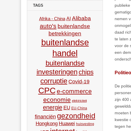
publieke 
TAGS
gematigd
Alibaba
AI
Afrika - China
nemen va
auto's
buitenlandse
onmogeli
daad ric
betrekkingen
te laten
buitenlandse
voor de 
handel
een demo
ondersc
buitenlandse
investeringen
chips
Politie
corruptie
Covid-19
De polit
CPC
e-commerce
personen
economie
zijn 400
elektriciteit
geweldda
energie
EU
EU-China
moeten b
gezondheid
financiën
kwestie 
Hongkong
Huawei
huisvesting
tegen he