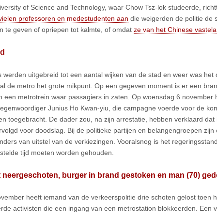
versity of Science and Technology, waar Chow Tsz-lok studeerde, richtt
vielen professoren en medestudenten aan
die weigerden de politie de
 te geven of opriepen tot kalmte, of omdat
ze van het Chinese vastel
ld
s werden uitgebreid tot een aantal wijken van de stad en weer was het
al de metro het grote mikpunt. Op een gegeven moment is er een bra
van een metrotrein waar passagiers in zaten. Op woensdag 6 november
tegenwoordiger Junius Ho Kwan-yiu, die campagne voerde voor de ko
n toegebracht. De dader zou, na zijn arrestatie, hebben verklaard dat 
rvolgd voor doodslag. Bij de politieke partijen en belangengroepen zijn 
nders van uitstel van de verkiezingen. Vooralsnog is het regeringsstand
stelde tijd moeten worden gehouden.
t neergeschoten, burger in brand gestoken en man (70) ged
vember heeft iemand van de verkeerspolitie drie schoten gelost toen h
de activisten die een ingang van een metrostation blokkeerden. Een v