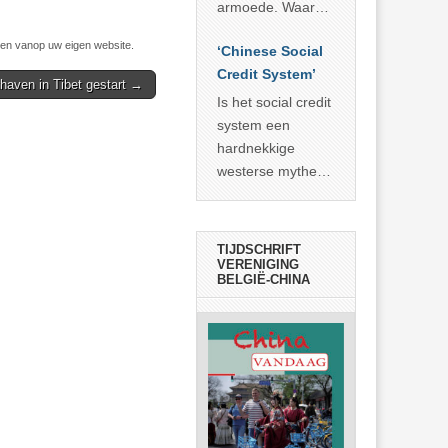
economisch
econoom Michael
armoede. Waar
wonder
Roberts. Het laat
China er de
n vanop uw eigen website.
zien dat
‘Chinese Social
voorbije veertig
… >> lees meer
Credit System’
jaar in slaagde
thaven in Tibet gestart →
meer dan 800
Is het social credit
miljoen mensen
system een
uit de armoede
hardnekkige
… >> lees meer
westerse mythe of
de dagelijkse
realiteit in China?
TIJDSCHRIFT
VERENIGING
BELGIË-CHINA