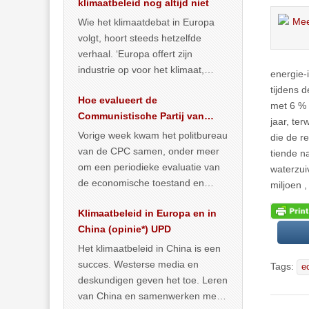
klimaatbeleid nog altijd niet
Wie het klimaatdebat in Europa
volgt, hoort steeds hetzelfde
verhaal. ‘Europa offert zijn
industrie op voor het klimaat,
energie-
terwijl China onder het mom van
tijdens 
Hoe evalueert de
vergroening
… >> lees meer
met 6 % 
Communistische Partij van
jaar, te
China de economische
Vorige week kwam het politbureau
die de r
situatie?
van de CPC samen, onder meer
tiende n
om een periodieke evaluatie van
waterzui
de economische toestand en
miljoen 
politiek te maken. We
Klimaatbeleid in Europa en in
publiceerden
… >> lees meer
China (opinie*) UPD
Het klimaatbeleid in China is een
succes. Westerse media en
Tags:
e
deskundigen geven het toe. Leren
van China en samenwerken met