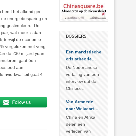
en heeft het afkondigen
n de energiebesparing en
ling gestimuleerd. De
 jaar, wat meer is dan
DOSSIERS
, terwijl de economie
 % vergeleken met vorig
Een marxistische
Van de 230 miljard yuan
crisistheorie
imuleren, gaat één
voor vandaag
 besteed aan
De Nederlandse
rivierkwaliteit gaat 4
vertaling van een
interview dat de
Chinese
Academie voor
Van Armoede
Follow us
Sociale
naar Welvaart:
Wetenschappen
Wat Afrika kan
afnam van de
China en Afrika
leren van
Britse
delen een
China’s
marxistische
verleden van