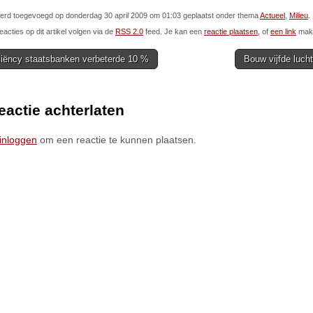
 werd toegevoegd op donderdag 30 april 2009 om 01:03 geplaatst onder thema
Actueel
,
Milieu
.
eacties op dit artikel volgen via de
RSS 2.0
feed. Je kan een
reactie plaatsen
, of
een link
make
ciëncy staatsbanken verbeterde 10 %
Bouw vijfde luch
ion
eactie achterlaten
inloggen
om een reactie te kunnen plaatsen.