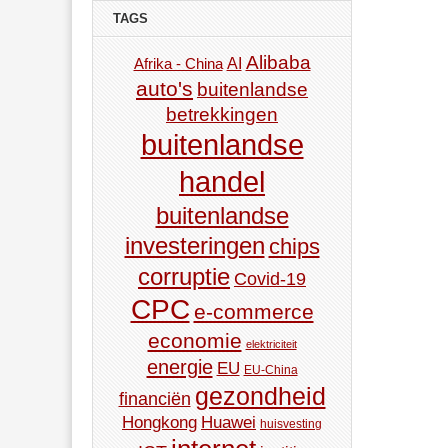
TAGS
Alibaba
AI
Afrika - China
auto's
buitenlandse
betrekkingen
buitenlandse
handel
buitenlandse
investeringen
chips
corruptie
Covid-19
CPC
e-commerce
economie
elektriciteit
energie
EU
EU-China
gezondheid
financiën
Hongkong
Huawei
huisvesting