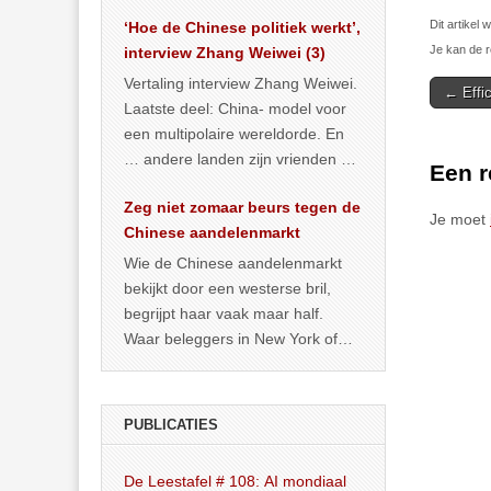
het land dan maar? ‘Dat
Dit artikel
‘Hoe de Chinese politiek werkt’,
… >> lees meer
Je kan de r
interview Zhang Weiwei (3)
Vertaling interview Zhang Weiwei.
Post
← Effi
Laatste deel: China- model voor
navigat
een multipolaire wereldorde. En
… andere landen zijn vrienden of
Een r
kunnen het worden.
Zeg niet zomaar beurs tegen de
Je moet
Chinese aandelenmarkt
Wie de Chinese aandelenmarkt
bekijkt door een westerse bril,
begrijpt haar vaak maar half.
Waar beleggers in New York of
Londen vooral kijken naar winst,
… >> lees meer
PUBLICATIES
De Leestafel # 108: AI mondiaal