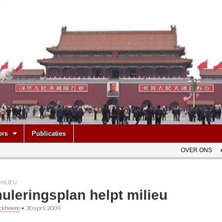
be
ers
Publicaties
OVER ONS
MILIEU
uleringsplan helpt milieu
ckheere
•
30 april 2009