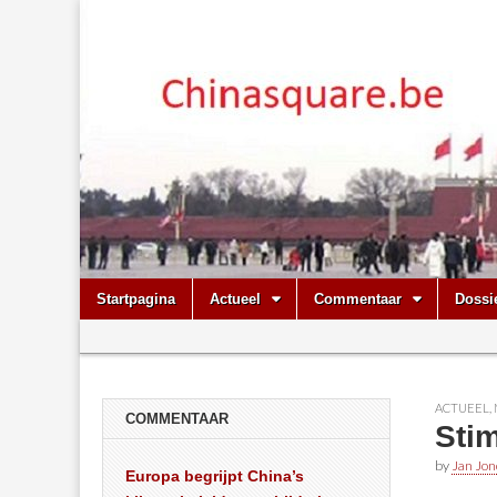
Chinasquare.
Skip
Main
Startpagina
Actueel
Commentaar
Dossi
to
menu
Sub
content
menu
ACTUEEL
,
COMMENTAAR
Stim
by
Jan Jon
Europa begrijpt China’s