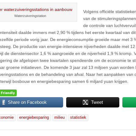
Volgens officiële statistiek
Waterzuiveringstation
van de stimuleringsplanne
de controle van luchtvervui
intensiteit daalde immers met 2,90 % tijdens het eerste kwartaal van dit
dezelfde periode vorig jaar. De energieconsumptie groeide maar met 3 %
steeg. De productie van energie-intensieve nijverheden daalde met 12
rwijl de dienstensector 1,6 % aangroeide en de nijverheid 1,9 % kromp. 
egering de afgelopen twee kwartalen spendeerde om de economie te st
aar groene initiatieven. De komende 3 jaar zal 13 miljoen yuan worden
veringsstations en de behandeling van afval. Naar het aanpakken van de 
, terwijl bosbouw en energiebesparing samen 6 miljard yuan krijgen.
Share on Facebook
Tweet
conomie
energiebesparing
milieu
statistiek