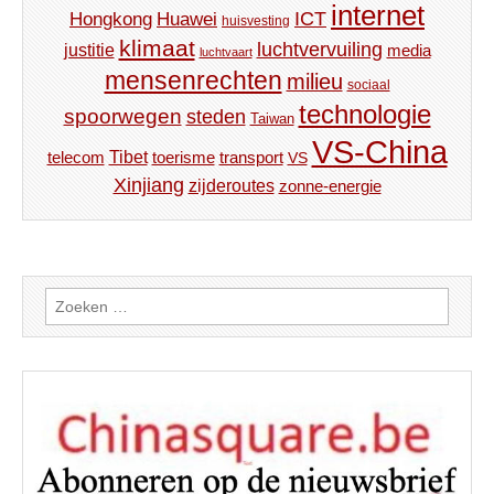
internet
ICT
Hongkong
Huawei
huisvesting
klimaat
luchtvervuiling
justitie
media
luchtvaart
mensenrechten
milieu
sociaal
technologie
spoorwegen
steden
Taiwan
VS-China
Tibet
toerisme
transport
telecom
VS
Xinjiang
zijderoutes
zonne-energie
Zoeken
naar: