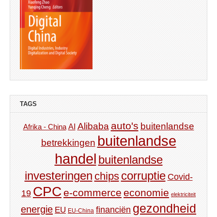
TAGS
auto's
Alibaba
buitenlandse
AI
Afrika - China
buitenlandse
betrekkingen
handel
buitenlandse
investeringen
corruptie
chips
Covid-
CPC
e-commerce
economie
19
elektriciteit
gezondheid
energie
financiën
EU
EU-China