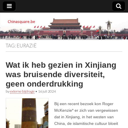
Chinasquare.be
TAG:
EURAZIË
Wat ik heb gezien in Xinjiang
was bruisende diversiteit,
geen onderdrukking
by
externe bijdrage
•
16 juli 2024
Bij een recent bezoek kon Roger
McKenzie* er zich van vergewissen
dat in Xinjiang, in het westen van
China, de islamitische cultuur bloeit