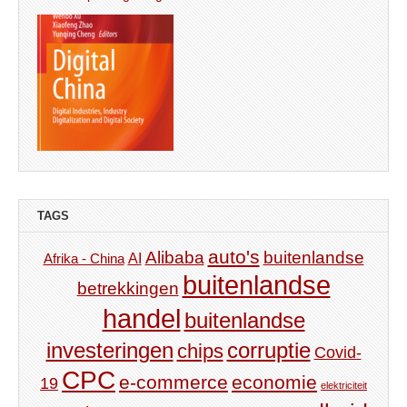
TAGS
auto's
Alibaba
buitenlandse
AI
Afrika - China
buitenlandse
betrekkingen
handel
buitenlandse
investeringen
corruptie
chips
Covid-
CPC
e-commerce
economie
19
elektriciteit