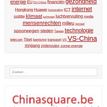
gezondheid
energie
financiën
EU
EU-China
internet
ICT
Hongkong
Huawei
huisvesting
klimaat
luchtvervuiling
justitie
media
luchtvaart
mensenrechten
milieu
sociaal
technologie
spoorwegen
steden
Taiwan
VS-China
Tibet
toerisme
transport
telecom
VS
Xinjiang
zijderoutes
zonne-energie
Zoeken
naar: