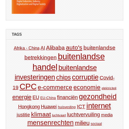
TAGS
auto's
Alibaba
buitenlandse
AI
Afrika - China
buitenlandse
betrekkingen
handel
buitenlandse
investeringen
corruptie
chips
Covid-
CPC
e-commerce
economie
19
elektriciteit
gezondheid
energie
financiën
EU
EU-China
internet
ICT
Hongkong
Huawei
huisvesting
klimaat
luchtvervuiling
justitie
media
luchtvaart
mensenrechten
milieu
sociaal