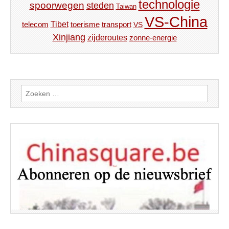
technologie
spoorwegen
steden
Taiwan
VS-China
Tibet
toerisme
transport
telecom
VS
Xinjiang
zijderoutes
zonne-energie
Zoeken
naar: