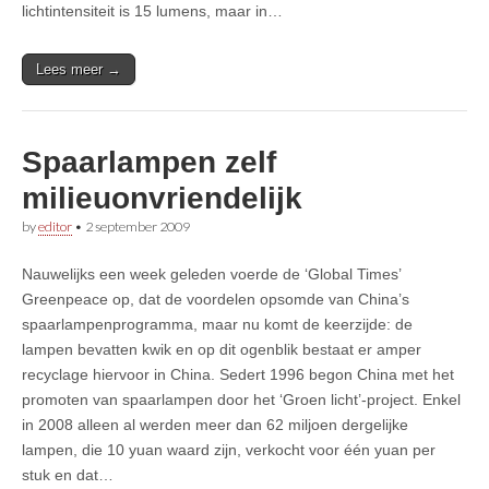
lichtintensiteit is 15 lumens, maar in…
Lees meer →
Spaarlampen zelf
milieuonvriendelijk
by
editor
•
2 september 2009
Nauwelijks een week geleden voerde de ‘Global Times’
Greenpeace op, dat de voordelen opsomde van China’s
spaarlampenprogramma, maar nu komt de keerzijde: de
lampen bevatten kwik en op dit ogenblik bestaat er amper
recyclage hiervoor in China. Sedert 1996 begon China met het
promoten van spaarlampen door het ‘Groen licht’-project. Enkel
in 2008 alleen al werden meer dan 62 miljoen dergelijke
lampen, die 10 yuan waard zijn, verkocht voor één yuan per
stuk en dat…