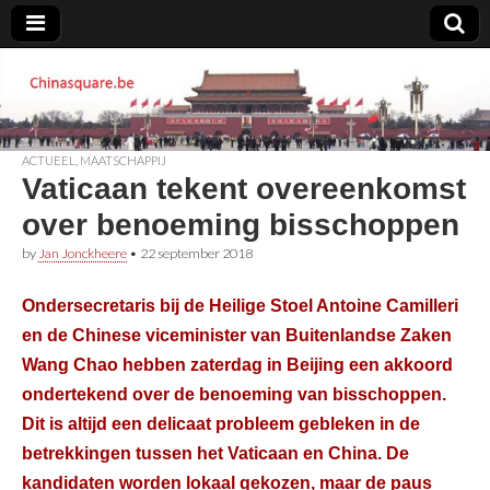
Chinasquare.be
ACTUEEL
,
MAATSCHAPPIJ
Vaticaan tekent overeenkomst
over benoeming bisschoppen
by
Jan Jonckheere
•
22 september 2018
Ondersecretaris bij de Heilige Stoel Antoine Camilleri
en de Chinese viceminister van Buitenlandse Zaken
Wang Chao hebben zaterdag in Beijing een akkoord
ondertekend over de benoeming van bisschoppen.
Dit is altijd een delicaat probleem gebleken in de
betrekkingen tussen het Vaticaan en China. De
kandidaten worden lokaal gekozen, maar de paus