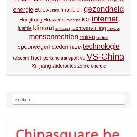
gezondheid
energie
financiën
EU
EU-China
internet
ICT
Hongkong
Huawei
huisvesting
klimaat
luchtvervuiling
justitie
media
luchtvaart
mensenrechten
milieu
sociaal
technologie
spoorwegen
steden
Taiwan
VS-China
Tibet
toerisme
transport
telecom
VS
Xinjiang
zijderoutes
zonne-energie
Zoeken
naar: