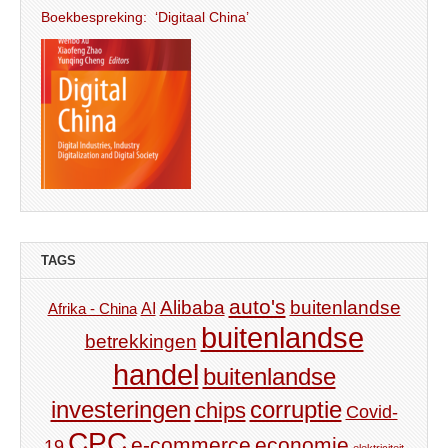
Boekbespreking: ‘Digitaal China’
TAGS
auto's
Alibaba
buitenlandse
AI
Afrika - China
buitenlandse
betrekkingen
handel
buitenlandse
investeringen
corruptie
chips
Covid-
CPC
e-commerce
economie
19
elektriciteit