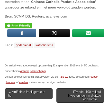
toetreden tot de ‘
Chinese Catholic Patriotic Association’
waardoor ze erkend en niet meer vervolgd zouden worden.
Bron: SCMP, DS, Reuters, ucanews.com
Tags:
godsdienst
katholicisme
Dit artikel werd toegevoegd op zaterdag 22 september 2018 om 14:50 geplaatst
onder thema
Actueel
,
Maatschappij
.
Je kan de reacties op dit artikel volgen via de
RSS 2.0
feed. Je kan een
reactie
plaatsen
, of
een link
maken vanop uw eigen website.
Post
← Artificiële intelligentie is
iTrends: 100 miljard
hot
investeringen in digitale
navigation
economie →