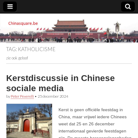
Chinasquare.be
TAG:
KATHOLICISME
zie ook geloof
Kerstdiscussie in Chinese
sociale media
by
Peter Peverelli
•
25 december 2024
Kerst is geen officiële feestdag in
China, maar vrijwel iedere Chinees
weet dat 25 en 26 december
internationaal gevierde feestdagen
zijn. De meeste horecagelegenheden