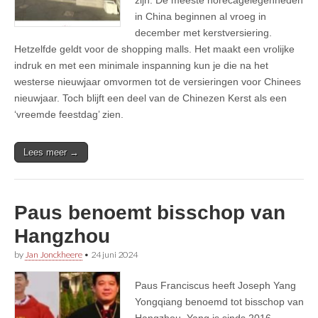
in China beginnen al vroeg in
december met kerstversiering.
Hetzelfde geldt voor de shopping malls. Het maakt een vrolijke
indruk en met een minimale inspanning kun je die na het
westerse nieuwjaar omvormen tot de versieringen voor Chinees
nieuwjaar. Toch blijft een deel van de Chinezen Kerst als een
‘vreemde feestdag’ zien.
Lees meer →
Paus benoemt bisschop van
Hangzhou
by
Jan Jonckheere
•
24 juni 2024
Paus Franciscus heeft Joseph Yang
Yongqiang benoemd tot bisschop van
Hangzhou. Yang is sinds 2016