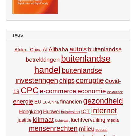
TAGS
auto's
Alibaba
buitenlandse
AI
Afrika - China
buitenlandse
betrekkingen
handel
buitenlandse
investeringen
corruptie
chips
Covid-
CPC
e-commerce
economie
19
elektriciteit
gezondheid
energie
financiën
EU
EU-China
internet
ICT
Hongkong
Huawei
huisvesting
klimaat
luchtvervuiling
justitie
media
luchtvaart
mensenrechten
milieu
sociaal