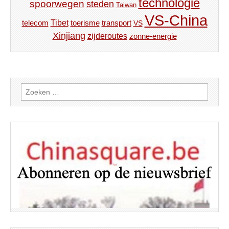
technologie
spoorwegen
steden
Taiwan
VS-China
Tibet
toerisme
transport
telecom
VS
Xinjiang
zijderoutes
zonne-energie
Zoeken
naar: