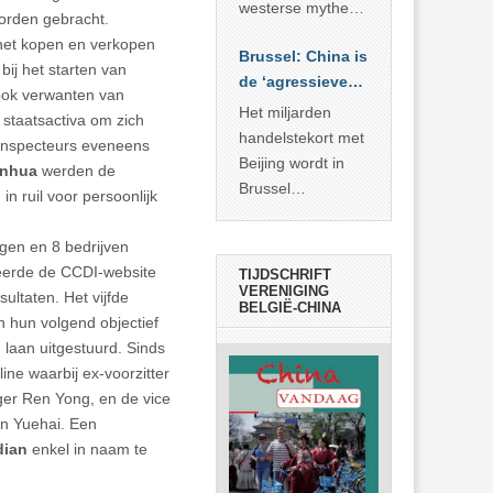
… >> lees meer
westerse mythe of
orden gebracht.
de dagelijkse
het kopen en verkopen
Brussel: China is
realiteit in China?
bij het starten van
de ‘agressieve
ok verwanten van
schuldige’
Het miljarden
 staatsactiva om zich
handelstekort met
inspecteurs eveneens
Beijing wordt in
nhua
werden de
Brussel
 ruil voor persoonlijk
voorgesteld als
bewijs van
gen en 8 bedrijven
economische
ceerde de CCDI-website
TIJDSCHRIFT
agressie. In
VERENIGING
ultaten. Het vijfde
BELGIË-CHINA
werkelijkheid
 hun volgend objectief
verhult die
e laan uitgestuurd. Sinds
spectaculaire
ne waarbij ex-voorzitter
rekensom vooral
r Ren Yong, en de vice
de industriële
n Yuehai. Een
achterstand die
dian
enkel in naam te
… >> lees meer