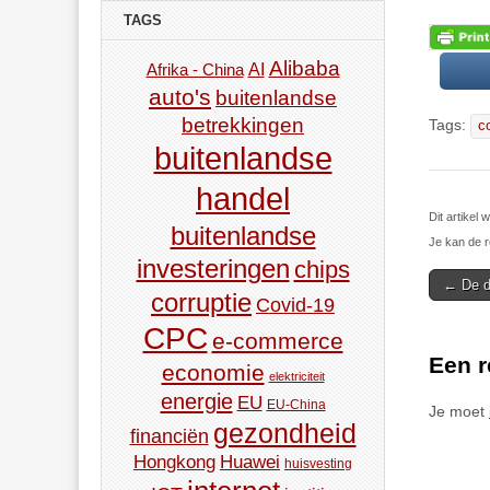
TAGS
Alibaba
AI
Afrika - China
auto's
buitenlandse
betrekkingen
Tags:
c
buitenlandse
handel
Dit artikel
buitenlandse
Je kan de r
investeringen
chips
Post
← De d
corruptie
Covid-19
navigat
CPC
e-commerce
Een r
economie
elektriciteit
energie
EU
EU-China
Je moet
gezondheid
financiën
Hongkong
Huawei
huisvesting