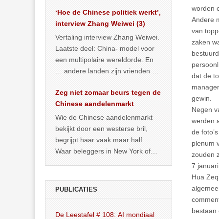
het land dan maar? ‘Dat
worden e
‘Hoe de Chinese politiek werkt’,
… >> lees meer
Andere m
interview Zhang Weiwei (3)
van topp
Vertaling interview Zhang Weiwei.
zaken wa
Laatste deel: China- model voor
bestuurd
een multipolaire wereldorde. En
persoonli
… andere landen zijn vrienden of
dat de t
kunnen het worden.
managers
Zeg niet zomaar beurs tegen de
gewin.
Chinese aandelenmarkt
Negen va
Wie de Chinese aandelenmarkt
werden a
bekijkt door een westerse bril,
de foto’
begrijpt haar vaak maar half.
plenum v
Waar beleggers in New York of
zouden zi
Londen vooral kijken naar winst,
7 januar
… >> lees meer
Hua Zeq
algemee
PUBLICATIES
comment
bestaan 
De Leestafel # 108: AI mondiaal