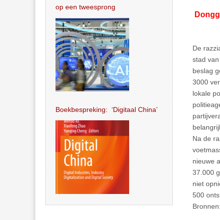
op een tweesprong
Dongg
De razzi
stad van
beslag g
3000 ve
lokale p
politiea
Boekbespreking: ‘Digitaal China’
partijve
belangri
Na de ra
voetmass
nieuwe a
37.000 g
niet opn
500 onts
Bronnen: