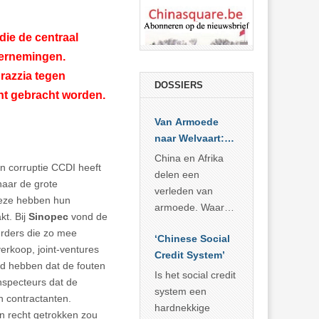
die de centraal
dernemingen.
razzia tegen
DOSSIERS
cht gebracht worden.
Van Armoede
naar Welvaart:
Wat Afrika kan
China en Afrika
n corruptie CCDI heeft
leren van
delen een
naar de grote
China’s
verleden van
eze hebben hun
economisch
armoede. Waar
t. Bij
Sinopec
vond de
wonder
China er de
urders die zo mee
‘Chinese Social
voorbije veertig
erkoop, joint-ventures
Credit System’
jaar in slaagde
fd hebben dat de fouten
meer dan 800
Is het social credit
specteurs dat de
miljoen mensen
system een
n contractanten.
uit de armoede
hardnekkige
n recht getrokken zou