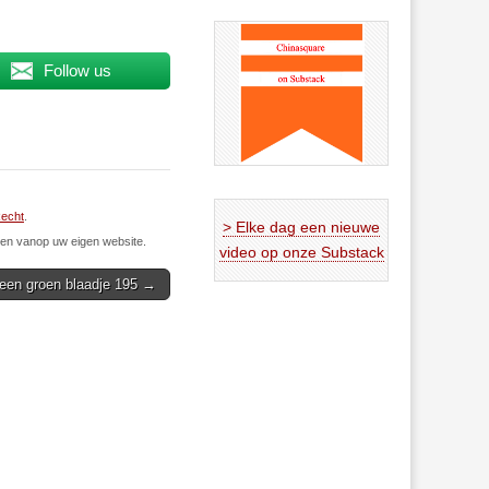
Follow us
echt
.
> Elke dag een nieuwe
n vanop uw eigen website.
video op onze Substack
een groen blaadje 195 →