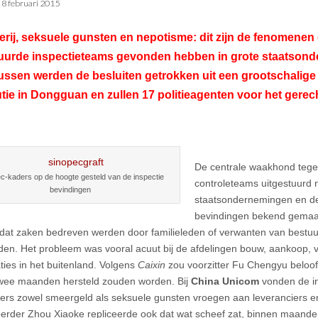
•
8 februari 2015
ij, seksuele gunsten en nepotisme: dit zijn de fenomenen 
tuurde inspectieteams gevonden hebben in grote staatson
ssen werden de besluiten getrokken uit een grootschalige 
utie in Dongguan en zullen 17 politieagenten voor het gere
De centrale waakhond tege
c-kaders op de hoogte gesteld van de inspectie
controleteams uitgestuurd 
bevindingen
staatsondernemingen en d
bevindingen bekend gemaak
 dat zaken bedreven werden door familieleden of verwanten van bestu
rden. Het probleem was vooral acuut bij de afdelingen bouw, aankoop, v
ties in het buitenland. Volgens
Caixin
zou voorzitter Fu Chengyu beloo
wee maanden hersteld zouden worden. Bij
China Unicom
vonden de in
ers zowel smeergeld als seksuele gunsten vroegen aan leveranciers e
rder Zhou Xiaoke repliceerde ook dat wat scheef zat, binnen maande