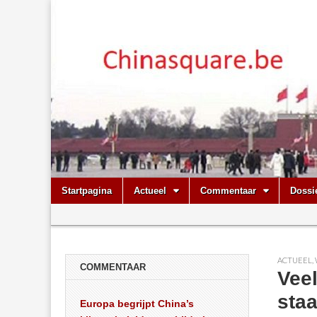
Chinasquare.
Skip
Main
Startpagina
Actueel
Commentaar
Dossi
to
menu
Sub
content
menu
ACTUEEL
,
COMMENTAAR
Vee
sta
Europa begrijpt China’s