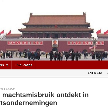
be
ers
Publicaties
OVER ONS
WET & RECHT
l machtsmisbruik ontdekt in
atsondernemingen