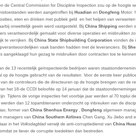
n de Central Commission for Discipline Inspection zou op de hoogte w
istoestanden werden aangetroffen bij
Huadian
en
Dongfeng
Motor: 
osities, eten en drinken met publiek geld en het helpen van verwanten 
arbij onwettelijk gewin werd vastgesteld. Bij
China Shipping
werden o
ers verantwoordelijk gemaakt voor diverse operaties en misbruikten zo
jk te verrijken. Bij
China State Shipbuilding Corporation
vonden de 
opverantwoordelijken vaak banden hadden met de leveranciers. Bij
She
 aangeklaagd hun gezag te misbruiken door contracten toe te kennen in
n de 13 recentelijk geïnspecteerde bedrijven waren staatsondernemin
l op de hoogte gebracht van de resultaten. Voor de eerste keer publi
s van de controleurs die de directeuren op de hoogte brengen van de res
an het 18-de CCDI beloofde op 14 januari dat de staatsondernemingen
jn. Tijdens de vorige inspecties het voorbije jaar werden al 70 toplui d
i werden dan 12 topambtenaren onderzocht op inbreuken van de discipli
iao, former van
China Shenhua Energy
,
Dongfeng
algemeen manage
n managers van
China Southern Airlines
Chen Gang, Xu Jiebo and e
aar in het
Volksdagblad
verwijt de anti-corruptiedienst van
China Hua
omdat ze liever de corruptie toedekten dan bestreden.