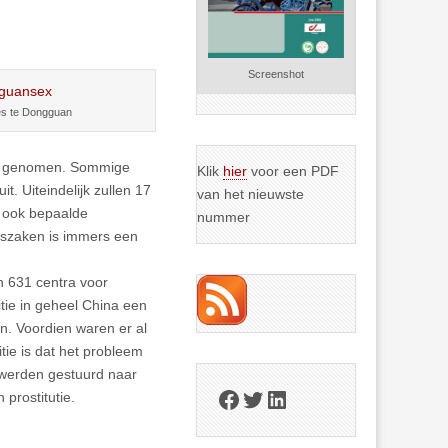
Screenshot
es te Dongguan
is genomen. Sommige
Klik
hier
voor een PDF
t. Uiteindelijk zullen 17
van het nieuwste
n ook bepaalde
nummer
gszaken is immers een
n 631 centra voor
tie in geheel China een
n. Voordien waren er al
ie is dat het probleem
s werden gestuurd naar
Facebook
Twitter
LinkedIn
prostitutie.