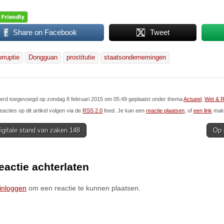
Share on Facebook
Tweet
orruptie
Dongguan
prostitutie
staatsondernemingen
 werd toegevoegd op zondag 8 februari 2015 om 05:49 geplaatst onder thema
Actueel
,
Wet & R
eacties op dit artikel volgen via de
RSS 2.0
feed. Je kan een
reactie plaatsen
, of
een link
make
igitale stand van zaken 148
Op 
ion
eactie achterlaten
inloggen
om een reactie te kunnen plaatsen.