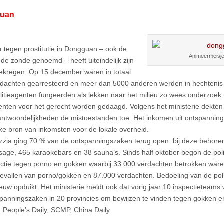
uan
a tegen prostitutie in Dongguan – ook de
Animeermeisj
 de zonde genoemd – heeft uiteindelijk zijn
ekregen. Op 15 december waren in totaal
rdachten gearresteerd en meer dan 5000 anderen werden in hechten
olitieagenten fungeerden als lekken naar het milieu zo wees onderzoek ui
genten voor het gerecht worden gedaagd. Volgens het ministerie dekte
rantwoordelijkheden de mistoestanden toe. Het inkomen uit ontspannin
jke bron van inkomsten voor de lokale overheid.
zzia ging 70 % van de ontspanningszaken terug open: bij deze behore
age, 465 karaokebars en 38 sauna’s. Sinds half oktober begon de poli
ctie tegen porno en gokken waarbij 33.000 verdachten betrokken ware
evallen van porno/gokken en 87.000 verdachten. Bedoeling van de polit
ieuw opduikt. Het ministerie meldt ook dat vorig jaar 10 inspectieteam
panningszaken in 20 provincies om bewijzen te vinden tegen gokken en 
 People’s Daily, SCMP, China Daily