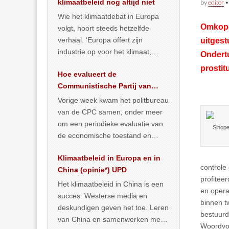
klimaatbeleid nog altijd niet
by
editor
Wie het klimaatdebat in Europa
Omkoper
volgt, hoort steeds hetzelfde
verhaal. ‘Europa offert zijn
uitges
industrie op voor het klimaat,
Ondertu
terwijl China onder het mom van
prostit
Hoe evalueert de
vergroening
… >> lees meer
Communistische Partij van
China de economische
Vorige week kwam het politbureau
toestand?
van de CPC samen, onder meer
om een periodieke evaluatie van
Sinope
de economische toestand en
politiek te maken. We
Klimaatbeleid in Europa en in
publiceerden
… >> lees meer
controle
China (opinie*) UPD
profitee
Het klimaatbeleid in China is een
en opera
succes. Westerse media en
binnen t
deskundigen geven het toe. Leren
bestuurd
van China en samenwerken met
Woordvoe