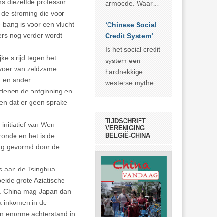
economisch
s diezelfde professor.
econoom Michael
armoede. Waar
wonder
 de stroming die voor
Roberts. Het laat
China er de
 bang is voor een vlucht
zien dat
‘Chinese Social
voorbije veertig
ers nog verder wordt
… >> lees meer
Credit System’
jaar in slaagde
meer dan 800
Is het social credit
e strijd tegen het
miljoen mensen
system een
tvoer van zeldzame
uit de armoede
hardnekkige
n en ander
… >> lees meer
westerse mythe of
edenen de ontginning en
de dagelijkse
llen dat er geen sprake
realiteit in China?
TIJDSCHRIFT
nitiatief van Wen
VERENIGING
ronde en het is de
BELGIË-CHINA
ing gevormd door de
es aan de Tsinghua
eide grote Aziatische
g. China mag Japan dan
ta inkomen in de
en enorme achterstand in