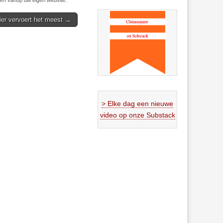
n vanop uw eigen website.
ier vervoert het meest →
> Elke dag een nieuwe
video op onze Substack