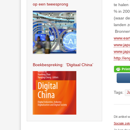
op een tweesprong
te halen
% in 200
(waar de
landen z
Bronnen
www.eart
www.japa
www.jap
http://en
Boekbespreking: ‘Digitaal China’
Tags:
J
Dit artike
Sociale zek