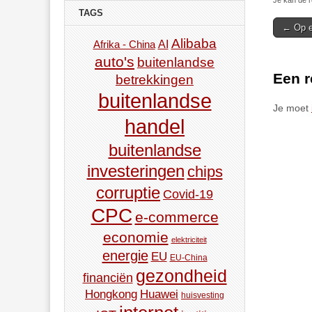
Je kan de r
TAGS
Post
← Op e
Alibaba
AI
Afrika - China
navigat
auto's
buitenlandse
Een r
betrekkingen
buitenlandse
Je moet
handel
buitenlandse
investeringen
chips
corruptie
Covid-19
CPC
e-commerce
economie
elektriciteit
energie
EU
EU-China
gezondheid
financiën
Hongkong
Huawei
huisvesting