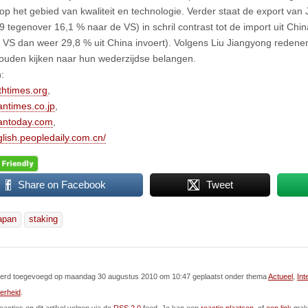
 op het gebied van kwaliteit en technologie. Verder staat de export van
9 tegenover 16,1 % naar de VS) in schril contrast tot de import uit Ch
 VS dan weer 29,8 % uit China invoert). Volgens Liu Jiangyong reden
ouden kijken naar hun wederzijdse belangen.
:
htimes.org
,
ntimes.co.jp
,
antoday.com
,
glish.peopledaily.com.cn/
Share on Facebook
Tweet
apan
staking
l werd toegevoegd op maandag 30 augustus 2010 om 10:47 geplaatst onder thema
Actueel
,
Int
erheid
.