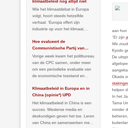
klimaatbeleid nog altijd niet
Wie het klimaatdebat in Europa
volgt, hoort steeds hetzelfde
verhaal. ‘Europa offert zijn
industrie op voor het klimaat,
aan hun 
terwijl China onder het mom van
“Er zijn
a
Hoe evalueert de
vergroening
… >> lees meer
We zoude
Communistische Partij van
Kyodo g
China de economische
Vorige week kwam het politbureau
De uitsp
situatie?
van de CPC samen, onder meer
afgelope
om een periodieke evaluatie van
aangekaa
de economische toestand en
Okada ze
politiek te maken. We
staking
Klimaatbeleid in Europa en in
publiceerden
… >> lees meer
helpen d
China (opinie*) UPD
In het J
Het klimaatbeleid in China is een
Tama Uni
succes. Westerse media en
minder d
deskundigen geven het toe. Leren
beheren,
van China en samenwerken met
buitenla