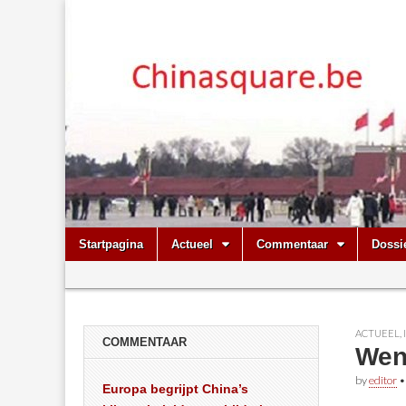
Chinasquare.
Skip
Main
Startpagina
Actueel
Commentaar
Dossi
to
menu
Sub
content
menu
ACTUEEL
,
COMMENTAAR
Wen:
by
editor
Europa begrijpt China’s