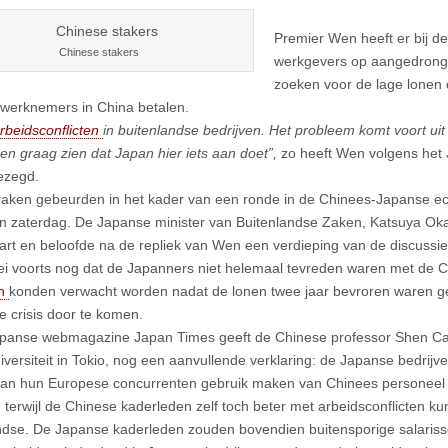
Premier Wen heeft er bij d
Chinese stakers
werkgevers op aangedrong
zoeken voor de lage lonen 
werknemers in China betalen.
rbeidsconflicten
in buitenlandse bedrijven. Het probleem komt voort uit 
n graag zien dat Japan hier iets aan doet”,
zo heeft Wen volgens het
ezegd.
raken gebeurden in het kader van een ronde in de Chinees-Japanse e
n zaterdag. De Japanse minister van Buitenlandse Zaken, Katsuya Ok
rt en beloofde na de repliek van Wen een verdieping van de discussi
i voorts nog dat de Japanners niet helemaal tevreden waren met de Ch
en
konden verwacht worden nadat de lonen twee jaar bevroren waren g
e crisis door te komen.
apanse webmagazine Japan Times geeft de Chinese professor Shen Cai
versiteit in Tokio, nog een aanvullende verklaring: de Japanse bedrijv
an hun Europese concurrenten gebruik maken van Chinees personeel 
 terwijl de Chinese kaderleden zelf toch beter met arbeidsconflicten
ndse. De Japanse kaderleden zouden bovendien buitensporige salariss