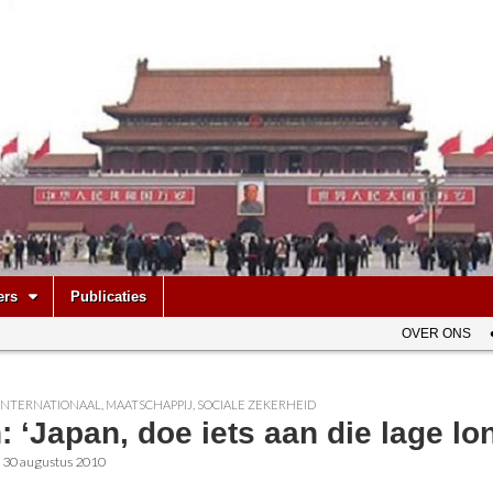
be
ers
Publicaties
OVER ONS
INTERNATIONAAL
,
MAATSCHAPPIJ
,
SOCIALE ZEKERHEID
 ‘Japan, doe iets aan die lage lo
•
30 augustus 2010