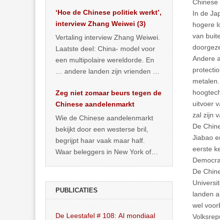
het land dan maar? ‘Dat
Chinese 
‘Hoe de Chinese politiek werkt’,
… >> lees meer
In de Ja
interview Zhang Weiwei (3)
hogere l
van buit
Vertaling interview Zhang Weiwei.
doorgeze
Laatste deel: China- model voor
Andere a
een multipolaire wereldorde. En
protecti
… andere landen zijn vrienden of
metalen.
kunnen het worden.
hoogtech
Zeg niet zomaar beurs tegen de
uitvoer 
Chinese aandelenmarkt
zal zijn
Wie de Chinese aandelenmarkt
De Chine
bekijkt door een westerse bril,
Jiabao e
begrijpt haar vaak maar half.
eerste k
Waar beleggers in New York of
Democrat
Londen vooral kijken naar winst,
De Chine
… >> lees meer
Universi
PUBLICATIES
landen a
wel voor
De Leestafel # 108: AI mondiaal
Volksrep