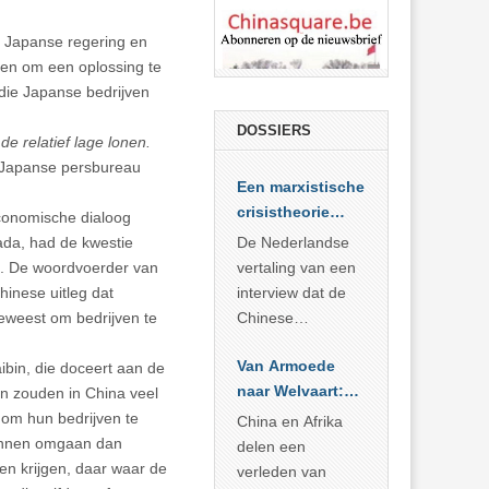
e Japanse regering en
en om een oplossing te
die Japanse bedrijven
DOSSIERS
de relatief lage lonen.
 Japanse persbureau
Een marxistische
crisistheorie
conomische dialoog
voor vandaag
ada, had de kwestie
De Nederlandse
e. De woordvoerder van
vertaling van een
inese uitleg dat
interview dat de
eweest om bedrijven te
Chinese
Academie voor
Van Armoede
bin, die doceert aan de
Sociale
naar Welvaart:
en zouden in China veel
Wetenschappen
Wat Afrika kan
om hun bedrijven te
afnam van de
China en Afrika
leren van
 kunnen omgaan dan
Britse
delen een
China’s
en krijgen, daar waar de
marxistische
verleden van