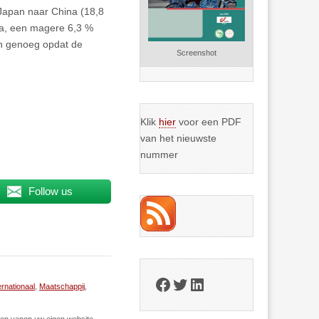
 Japan naar China (18,8
ina, een magere 6,3 %
en genoeg opdat de
Screenshot
Klik
hier
voor een PDF
van het nieuwste
nummer
Follow us
Facebook
Twitter
LinkedIn
ernationaal
,
Maatschappij
,