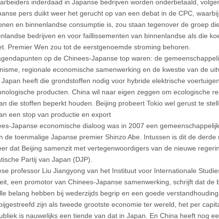
arbeiders inderdaad in Japanse bedrijven worden onderbetaald, volgen
panse pers duikt weer het gerucht op van een debat in de CPC, waarbij
onen en binnenlandse consumptie is, zou staan tegenover de groep die
enlandse bedrijven en voor faillissementen van binnenlandse als die ko
t. Premier Wen zou tot de eerstgenoemde stroming behoren.
gendapunten op de Chinees-Japanse top waren: de gemeenschappelijk
onisme, regionale economische samenwerking en de kwestie van de ui
 Japan heeft die grondstoffen nodig voor hybride elektrische voertuige
nologische producten. China wil naar eigen zeggen om ecologische r
van die stoffen beperkt houden. Beijing probeert Tokio wel gerust te ste
 van een stop van productie en export
es-Japanse economische dialoog was in 2007 een gemeenschappelijk i
n de toenmalige Japanse premier Shinzo Abe. Intussen is dit de derde 
eer dat Beijing samenzit met vertegenwoordigers van de nieuwe reger
ische Partij van Japan (DJP).
se professor Liu Jiangyong van het Instituut voor Internationale Studi
teit, een promotor van Chinees-Japanse samenwerking, schrijft dat de b
lle belang hebben bij wederzijds begrip en een goede verstandhoudin
bijgestreefd zijn als tweede grootste economie ter wereld, het per capi
ubliek is nauwelijks een tiende van dat in Japan. En China heeft nog e