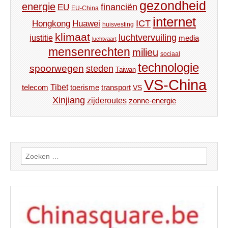
gezondheid
energie
financiën
EU
EU-China
internet
ICT
Hongkong
Huawei
huisvesting
klimaat
luchtvervuiling
justitie
media
luchtvaart
mensenrechten
milieu
sociaal
technologie
spoorwegen
steden
Taiwan
VS-China
Tibet
toerisme
transport
telecom
VS
Xinjiang
zijderoutes
zonne-energie
Zoeken
naar: