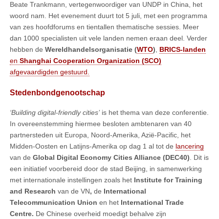
Beate Trankmann, vertegenwoordiger van UNDP in China, het
woord nam. Het evenement duurt tot 5 juli, met een programma
van zes hoofdforums en tientallen thematische sessies. Meer
dan 1000 specialisten uit vele landen nemen eraan deel. Verder
hebben de
Wereldhandelsorganisatie (
WTO
)
,
BRICS-landen
en
Shanghai Cooperation Organization (SCO)
afgevaardigden gestuurd.
Stedenbondgenootschap
‘Building digital-friendly cities’
is het thema van deze conferentie.
In overeenstemming hiermee besloten ambtenaren van 40
partnersteden uit Europa, Noord-Amerika, Azië-Pacific, het
Midden-Oosten en Latijns-Amerika op dag 1 al tot de
lancering
van de
Global Digital Economy Cities Alliance (DEC40)
. Dit is
een initiatief voorbereid door de stad Beijing, in samenwerking
met internationale instellingen zoals het
Institute for Training
and Research
van de VN
,
de
International
Telecommunication Union
en het
International Trade
Centre.
De Chinese overheid moedigt behalve zijn