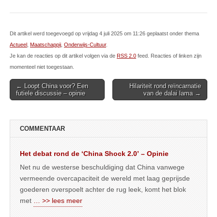
Dit artikel werd toegevoegd op vrijdag 4 juli 2025 om 11:26 geplaatst onder thema
Actueel
,
Maatschappij
,
Onderwijs-Cultuur
.
Je kan de reacties op dit artikel volgen via de
RSS 2.0
feed. Reacties of linken zijn
momenteel niet toegestaan.
Post
← Loopt China voor? Een
Hilariteit rond reïncarnatie
futiele discussie – opinie
van de dalai lama →
navigation
COMMENTAAR
Het debat rond de ‘China Shock 2.0’ – Opinie
Net nu de westerse beschuldiging dat China vanwege
vermeende overcapaciteit de wereld met laag geprijsde
goederen overspoelt achter de rug leek, komt het blok
met
… >> lees meer