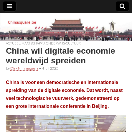
Chinasquare.be
ACTUEEL
,
MAATSCHAPPIJ
,
ONDERWIJS-CULTUUR
China wil digitale economie
wereldwijd spreiden
by
Dirk Nimmegeers
•
4 juli 2025
China is voor een democratische en internationale
spreiding van de digitale economie. Dat wordt, naast
veel technologische vuurwerk, gedemonstreerd op
een grote internationale conferentie in Beijing.