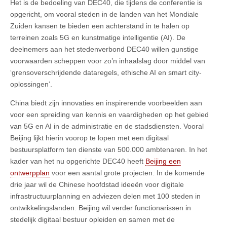
Het is de bedoeling van DEC40, die tijdens de conferentie is
opgericht, om vooral steden in de landen van het Mondiale
Zuiden kansen te bieden een achterstand in te halen op
terreinen zoals 5G en kunstmatige intelligentie (AI). De
deelnemers aan het stedenverbond DEC40 willen gunstige
voorwaarden scheppen voor zo’n inhaalslag door middel van
‘grensoverschrijdende dataregels, ethische AI en smart city-
oplossingen’.
China biedt zijn innovaties en inspirerende voorbeelden aan
voor een spreiding van kennis en vaardigheden op het gebied
van 5G en AI in de administratie en de stadsdiensten. Vooral
Beijing lijkt hierin voorop te lopen met een digitaal
bestuursplatform ten dienste van 500.000 ambtenaren. In het
kader van het nu opgerichte DEC40 heeft
Beijing een
ontwerpplan
voor een aantal grote projecten. In de komende
drie jaar wil de Chinese hoofdstad ideeën voor digitale
infrastructuurplanning en adviezen delen met 100 steden in
ontwikkelingslanden. Beijing wil verder functionarissen in
stedelijk digitaal bestuur opleiden en samen met de