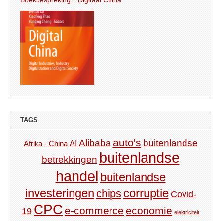
Boekbespreking: ‘Digitaal China’
TAGS
auto's
Alibaba
buitenlandse
AI
Afrika - China
buitenlandse
betrekkingen
handel
buitenlandse
investeringen
corruptie
chips
Covid-
CPC
e-commerce
economie
19
elektriciteit