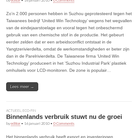
by
editor
•
16 januari 2010
•
0 Comments
Zo’n 2.000 personen hebben in Suzhou geprotesteerd tegen het
Taiwanees bedrijf ‘United Win Technology’ wegens het wegvallen
van de eindejaarstoelage en vooral tegen het onbeschermd
gebruik van een chemische stof in de productie. Het gebeurt
eerder zelden dat er een arbeidsconflict ontstaat in de
Yangtzerivierdelta, omdat de werkomstandigheden er beter zijn
dan in de Parelrivierdelta. De Taiwanese firma ‘United Win
Technology’ produceert in het ‘Suzhou Industrial Park’ plastiek
omhulsels voor LCD-monitoren. De zone is populair…
Lees meer →
ACTUEEL
,
ECO-FIN
Binnenlands verbruik stuwt nu de groei
by
editor
•
16 januari 2010
•
0 Comments
Het binnenlands verbruik heeft export en investeringen