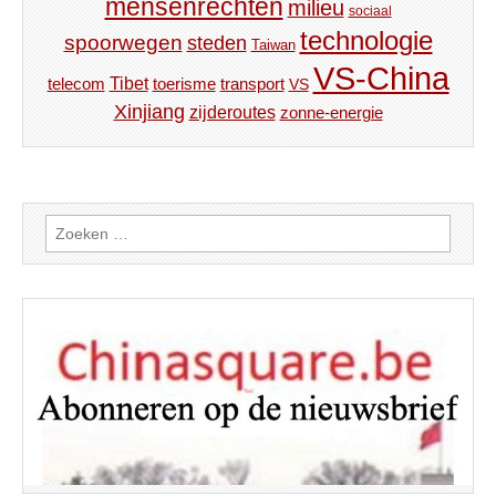
mensenrechten
milieu
sociaal
technologie
spoorwegen
steden
Taiwan
VS-China
Tibet
toerisme
transport
telecom
VS
Xinjiang
zijderoutes
zonne-energie
Zoeken
naar: