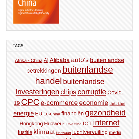
TAGS
auto's
Alibaba
buitenlandse
AI
Afrika - China
buitenlandse
betrekkingen
handel
buitenlandse
investeringen
corruptie
chips
Covid-
CPC
e-commerce
economie
19
elektriciteit
gezondheid
energie
financiën
EU
EU-China
internet
ICT
Hongkong
Huawei
huisvesting
klimaat
luchtvervuiling
justitie
media
luchtvaart