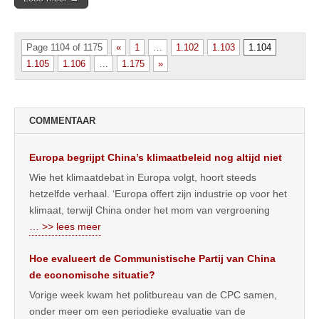
Page 1104 of 1175
«
1
…
1.102
1.103
1.104
1.105
1.106
…
1.175
»
COMMENTAAR
Europa begrijpt China’s klimaatbeleid nog altijd niet
Wie het klimaatdebat in Europa volgt, hoort steeds
hetzelfde verhaal. ‘Europa offert zijn industrie op voor het
klimaat, terwijl China onder het mom van vergroening
… >> lees meer
Hoe evalueert de Communistische Partij van China
de economische situatie?
Vorige week kwam het politbureau van de CPC samen,
onder meer om een periodieke evaluatie van de