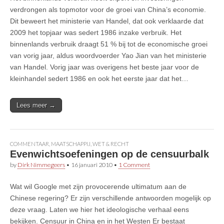
verdrongen als topmotor voor de groei van China’s economie.
Dit beweert het ministerie van Handel, dat ook verklaarde dat
2009 het topjaar was sedert 1986 inzake verbruik. Het
binnenlands verbruik draagt 51 % bij tot de economische groei
van vorig jaar, aldus woordvoerder Yao Jian van het ministerie
van Handel. Vorig jaar was overigens het beste jaar voor de
kleinhandel sedert 1986 en ook het eerste jaar dat het…
Lees meer →
COMMENTAAR
,
MAATSCHAPPIJ
,
WET & RECHT
Evenwichtsoefeningen op de censuurbalk
by
Dirk Nimmegeers
•
16 januari 2010
•
1 Comment
Wat wil Google met zijn provocerende ultimatum aan de
Chinese regering? Er zijn verschillende antwoorden mogelijk op
deze vraag. Laten we hier het ideologische verhaal eens
bekijken. Censuur in China en in het Westen Er bestaat