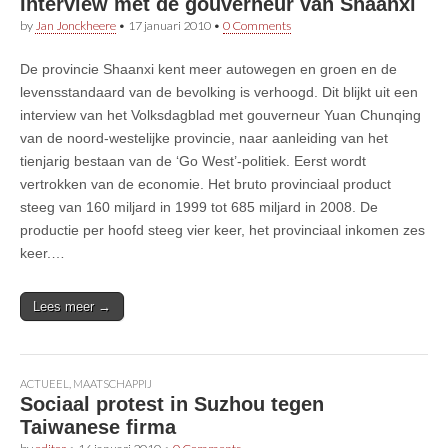
Interview met de gouverneur van Shaanxi
by
Jan Jonckheere
•
17 januari 2010
•
0 Comments
De provincie Shaanxi kent meer autowegen en groen en de
levensstandaard van de bevolking is verhoogd. Dit blijkt uit een
interview van het Volksdagblad met gouverneur Yuan Chunqing
van de noord-westelijke provincie, naar aanleiding van het
tienjarig bestaan van de ‘Go West’-politiek. Eerst wordt
vertrokken van de economie. Het bruto provinciaal product
steeg van 160 miljard in 1999 tot 685 miljard in 2008. De
productie per hoofd steeg vier keer, het provinciaal inkomen zes
keer.…
Lees meer →
ACTUEEL
,
MAATSCHAPPIJ
Sociaal protest in Suzhou tegen
Taiwanese firma