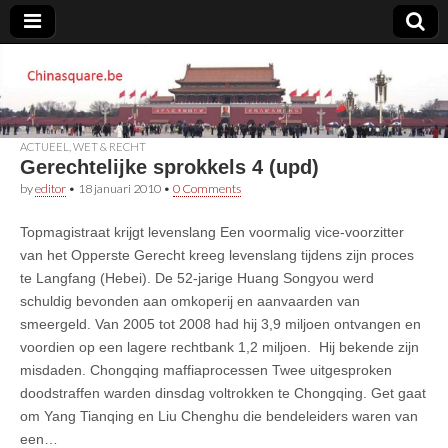
Chinasquare.be
ACTUEEL
,
WET & RECHT
Gerechtelijke sprokkels 4 (upd)
by
editor
•
18 januari 2010
•
0 Comments
Topmagistraat krijgt levenslang Een voormalig vice-voorzitter
van het Opperste Gerecht kreeg levenslang tijdens zijn proces
te Langfang (Hebei). De 52-jarige Huang Songyou werd
schuldig bevonden aan omkoperij en aanvaarden van
smeergeld. Van 2005 tot 2008 had hij 3,9 miljoen ontvangen en
voordien op een lagere rechtbank 1,2 miljoen. Hij bekende zijn
misdaden. Chongqing maffiaprocessen Twee uitgesproken
doodstraffen warden dinsdag voltrokken te Chongqing. Get gaat
om Yang Tianqing en Liu Chenghu die bendeleiders waren van
een…