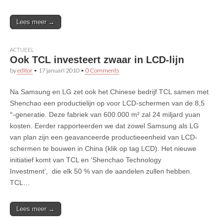
Lees meer →
ACTUEEL
Ook TCL investeert zwaar in LCD-lijn
by
editor
•
17 januari 2010
•
0 Comments
Na Samsung en LG zet ook het Chinese bedrijf TCL samen met
Shenchao een productielijn op voor LCD-schermen van de 8,5
°-generatie. Deze fabriek van 600.000 m² zal 24 miljard yuan
kosten. Eerder rapporteerden we dat zowel Samsung als LG
van plan zijn een geavanceerde productieeenheid van LCD-
schermen te bouwen in China (klik op tag LCD). Het nieuwe
initiatief komt van TCL en ‘Shenchao Technology
Investment’, die elk 50 % van de aandelen zullen hebben.
TCL…
Lees meer →