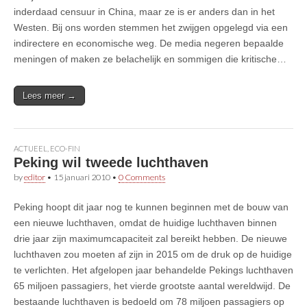
inderdaad censuur in China, maar ze is er anders dan in het
Westen. Bij ons worden stemmen het zwijgen opgelegd via een
indirectere en economische weg. De media negeren bepaalde
meningen of maken ze belachelijk en sommigen die kritische…
Lees meer →
ACTUEEL
,
ECO-FIN
Peking wil tweede luchthaven
by
editor
•
15 januari 2010
•
0 Comments
Peking hoopt dit jaar nog te kunnen beginnen met de bouw van
een nieuwe luchthaven, omdat de huidige luchthaven binnen
drie jaar zijn maximumcapaciteit zal bereikt hebben. De nieuwe
luchthaven zou moeten af zijn in 2015 om de druk op de huidige
te verlichten. Het afgelopen jaar behandelde Pekings luchthaven
65 miljoen passagiers, het vierde grootste aantal wereldwijd. De
bestaande luchthaven is bedoeld om 78 miljoen passagiers op