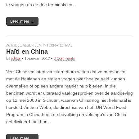
te vangen op de drie terminals en…
Lees meer →
ACTUEEL
,
ALGEMEEN
,
INTERNATIONAAL
Haïti en China
by
editor
•
15 januari 2010
•
0 Comments
Veel Chinezen laten via internetfora weten dat ze meevoelen
met de Haïtianen en stellen vragen over hoe ze geld kunnen
overmaken of op een andere manier hulp bieden. In die
berichten wordt er uiteraard vaak gesproken over de aardbeving
op 12 mei 2008 in Sichuan, waarvan China nog niet helemaal is
hersteld. Anthea Webb, de directrice van het UN World Food
Program in China heeft de bevolking en vele ngo’s van China
gefeliciteerd met hun…
Lees meer →