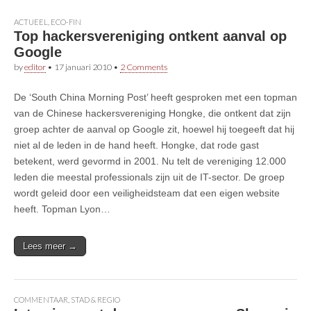
ACTUEEL
,
ECO-FIN
Top hackersvereniging ontkent aanval op
Google
by
editor
•
17 januari 2010
•
2 Comments
De ‘South China Morning Post’ heeft gesproken met een topman
van de Chinese hackersvereniging Hongke, die ontkent dat zijn
groep achter de aanval op Google zit, hoewel hij toegeeft dat hij
niet al de leden in de hand heeft. Hongke, dat rode gast
betekent, werd gevormd in 2001. Nu telt de vereniging 12.000
leden die meestal professionals zijn uit de IT-sector. De groep
wordt geleid door een veiligheidsteam dat een eigen website
heeft. Topman Lyon…
Lees meer →
COMMENTAAR
,
STAD & REGIO