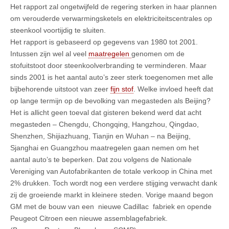
Het rapport zal ongetwijfeld de regering sterken in haar plannen
om verouderde verwarmingsketels en elektriciteitscentrales op
steenkool voortijdig te sluiten.
Het rapport is gebaseerd op gegevens van 1980 tot 2001.
Intussen zijn wel al veel
maatregelen
genomen om de
stofuitstoot door steenkoolverbranding te verminderen. Maar
sinds 2001 is het aantal auto’s zeer sterk toegenomen met alle
bijbehorende uitstoot van zeer
fijn stof
. Welke invloed heeft dat
op lange termijn op de bevolking van megasteden als Beijing?
Het is allicht geen toeval dat gisteren bekend werd dat acht
megasteden – Chengdu, Chongqing, Hangzhou, Qingdao,
Shenzhen, Shijiazhuang, Tianjin en Wuhan – na Beijing,
Sjanghai en Guangzhou maatregelen gaan nemen om het
aantal auto’s te beperken. Dat zou volgens de Nationale
Vereniging van Autofabrikanten de totale verkoop in China met
2% drukken. Toch wordt nog een verdere stijging verwacht dank
zij de groeiende markt in kleinere steden. Vorige maand begon
GM met de bouw van een nieuwe Cadillac fabriek en opende
Peugeot Citroen een nieuwe assemblagefabriek.