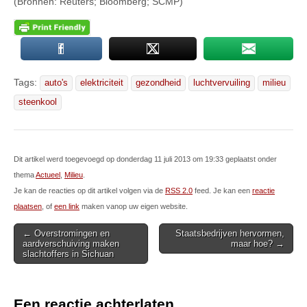
(Bronnen: Reuters; Bloomberg; SCMP)
Tags:
auto's
elektriciteit
gezondheid
luchtvervuiling
milieu
steenkool
Dit artikel werd toegevoegd op donderdag 11 juli 2013 om 19:33 geplaatst onder
thema
Actueel
,
Milieu
.
Je kan de reacties op dit artikel volgen via de
RSS 2.0
feed. Je kan een
reactie
plaatsen
, of
een link
maken vanop uw eigen website.
Post
← Overstromingen en
Staatsbedrijven hervormen,
aardverschuiving maken
maar hoe? →
navigation
slachtoffers in Sichuan
Een reactie achterlaten