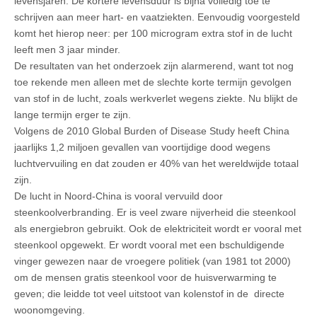
levensjaren. De kortere levensduur is bijna volledig toe te
schrijven aan meer hart- en vaatziekten. Eenvoudig voorgesteld
komt het hierop neer: per 100 microgram extra stof in de lucht
leeft men 3 jaar minder.
De resultaten van het onderzoek zijn alarmerend, want tot nog
toe rekende men alleen met de slechte korte termijn gevolgen
van stof in de lucht, zoals werkverlet wegens ziekte. Nu blijkt de
lange termijn erger te zijn.
Volgens de 2010 Global Burden of Disease Study heeft China
jaarlijks 1,2 miljoen gevallen van voortijdige dood wegens
luchtvervuiling en dat zouden er 40% van het wereldwijde totaal
zijn.
De lucht in Noord-China is vooral vervuild door
steenkoolverbranding. Er is veel zware nijverheid die steenkool
als energiebron gebruikt. Ook de elektriciteit wordt er vooral met
steenkool opgewekt. Er wordt vooral met een bschuldigende
vinger gewezen naar de vroegere politiek (van 1981 tot 2000)
om de mensen gratis steenkool voor de huisverwarming te
geven; die leidde tot veel uitstoot van kolenstof in de directe
woonomgeving.