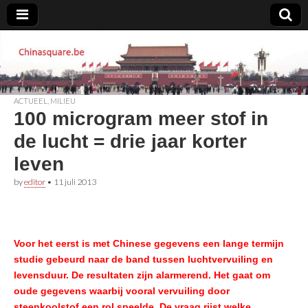
Chinasquare.be
ACTUEEL
,
MILIEU
100 microgram meer stof in
de lucht = drie jaar korter
leven
by
editor
•
11 juli 2013
Voor het eerst is met Chinese gegevens een lange termijn
studie gebeurd naar de band tussen luchtvervuiling en
levensduur. De resultaten zijn alarmerend. Het gaat om
oude gegevens waarbij vooral vervuiling door
steenkoolstof een rol speelde. De vraag rijst welke