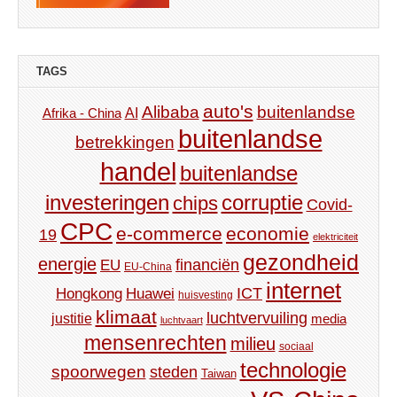
TAGS
auto's
Alibaba
buitenlandse
AI
Afrika - China
buitenlandse
betrekkingen
handel
buitenlandse
investeringen
corruptie
chips
Covid-
CPC
e-commerce
economie
19
elektriciteit
gezondheid
energie
financiën
EU
EU-China
internet
ICT
Hongkong
Huawei
huisvesting
klimaat
luchtvervuiling
justitie
media
luchtvaart
mensenrechten
milieu
sociaal
technologie
spoorwegen
steden
Taiwan