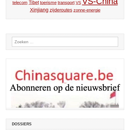
VS-China
Tibet
toerisme
transport
telecom
VS
Xinjiang
zijderoutes
zonne-energie
Zoeken
naar:
DOSSIERS