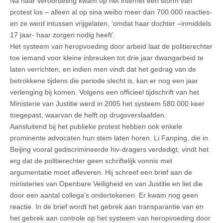
Na haar veroordeling kwam op het internet een storm van
protest los – alleen al op sina weibo meer dan 700.000 reacties-
en ze werd intussen vrijgelaten, ‘omdat haar dochter –inmiddels
17 jaar- haar zorgen nodig heeft’.
Het systeem van heropvoeding door arbeid laat de politierechter
toe iemand voor kleine inbreuken tot drie jaar dwangarbeid te
laten verrichten, en indien men vindt dat het gedrag van de
betrokkene tijdens die periode slecht is, kan er nog een jaar
verlenging bij komen. Volgens een officieel tijdschrift van het
Ministerie van Justitie werd in 2005 het systeem 580.000 keer
toegepast, waarvan de helft op drugsverslaafden.
Aansluitend bij het publieke protest hebben ook enkele
prominente advocaten hun stem laten horen. Li Fanping, die in
Beijing vooral gediscrimineerde hiv-dragers verdedigt, vindt het
erg dat de politierechter geen schriftelijk vonnis met
argumentatie moet afleveren. Hij schreef een brief aan de
ministeries van Openbare Veiligheid en van Justitie en liet die
door een aantal collega’s ondertekenen. Er kwam nog geen
reactie. In de brief wordt het gebrek aan transparantie van en
het gebrek aan controle op het systeem van heropvoeding door