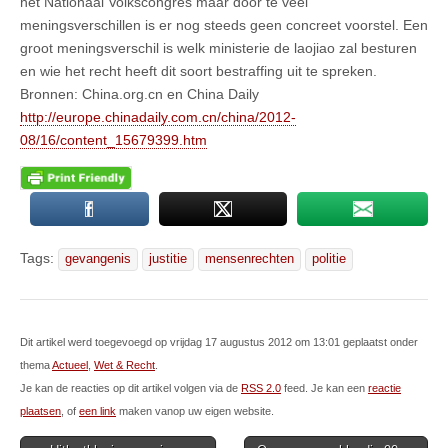
het Nationaal Volkscongres maar door te veel
meningsverschillen is er nog steeds geen concreet voorstel. Een
groot meningsverschil is welk ministerie de laojiao zal besturen
en wie het recht heeft dit soort bestraffing uit te spreken.
Bronnen: China.org.cn en China Daily
http://europe.chinadaily.com.cn/china/2012-
08/16/content_15679399.htm
Tags:
gevangenis
justitie
mensenrechten
politie
Dit artikel werd toegevoegd op vrijdag 17 augustus 2012 om 13:01 geplaatst onder
thema
Actueel
,
Wet & Recht
.
Je kan de reacties op dit artikel volgen via de
RSS 2.0
feed. Je kan een
reactie
plaatsen
, of
een link
maken vanop uw eigen website.