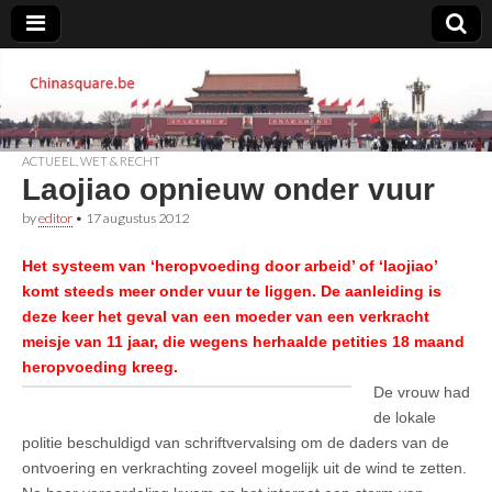
Chinasquare.be
ACTUEEL
,
WET & RECHT
Laojiao opnieuw onder vuur
by
editor
•
17 augustus 2012
Het systeem van ‘heropvoeding door arbeid’ of ‘laojiao’
komt steeds meer onder vuur te liggen. De aanleiding is
deze keer het geval van een moeder van een verkracht
meisje van 11 jaar, die wegens herhaalde petities 18 maand
heropvoeding kreeg.
De vrouw had
de lokale
politie beschuldigd van schriftvervalsing om de daders van de
ontvoering en verkrachting zoveel mogelijk uit de wind te zetten.