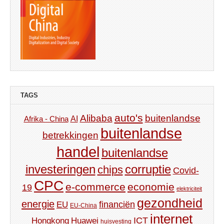
TAGS
auto's
Alibaba
buitenlandse
AI
Afrika - China
buitenlandse
betrekkingen
handel
buitenlandse
investeringen
corruptie
chips
Covid-
CPC
e-commerce
economie
19
elektriciteit
gezondheid
energie
financiën
EU
EU-China
internet
ICT
Hongkong
Huawei
huisvesting