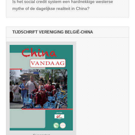
Is het social credit system een hardnekkige westerse
mythe of de dagelijkse realiteit in China?
TIJDSCHRIFT VERENIGING BELGIË-CHINA