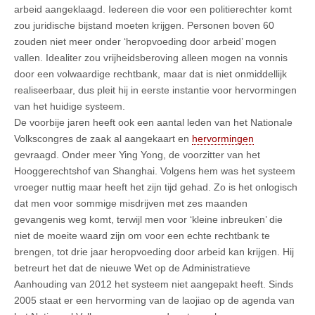
arbeid aangeklaagd. Iedereen die voor een politierechter komt
zou juridische bijstand moeten krijgen. Personen boven 60
zouden niet meer onder ‘heropvoeding door arbeid’ mogen
vallen. Idealiter zou vrijheidsberoving alleen mogen na vonnis
door een volwaardige rechtbank, maar dat is niet onmiddellijk
realiseerbaar, dus pleit hij in eerste instantie voor hervormingen
van het huidige systeem.
De voorbije jaren heeft ook een aantal leden van het Nationale
Volkscongres de zaak al aangekaart en
hervormingen
gevraagd. Onder meer Ying Yong, de voorzitter van het
Hooggerechtshof van Shanghai. Volgens hem was het systeem
vroeger nuttig maar heeft het zijn tijd gehad. Zo is het onlogisch
dat men voor sommige misdrijven met zes maanden
gevangenis weg komt, terwijl men voor ‘kleine inbreuken’ die
niet de moeite waard zijn om voor een echte rechtbank te
brengen, tot drie jaar heropvoeding door arbeid kan krijgen. Hij
betreurt het dat de nieuwe Wet op de Administratieve
Aanhouding van 2012 het systeem niet aangepakt heeft. Sinds
2005 staat er een hervorming van de laojiao op de agenda van