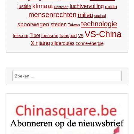
klimaat
luchtvervuiling
justitie
media
luchtvaart
mensenrechten
milieu
sociaal
technologie
spoorwegen
steden
Taiwan
VS-China
Tibet
toerisme
transport
telecom
VS
Xinjiang
zijderoutes
zonne-energie
Zoeken
naar: