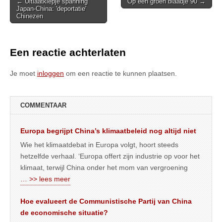
Post
← Uitlaatklepje spanning
Op een groen blaadje 90 →
Japan-China: 'deportatie'
navigation
Chinezen
Een reactie achterlaten
Je moet
inloggen
om een reactie te kunnen plaatsen.
COMMENTAAR
Europa begrijpt China’s klimaatbeleid nog altijd niet
Wie het klimaatdebat in Europa volgt, hoort steeds
hetzelfde verhaal. ‘Europa offert zijn industrie op voor het
klimaat, terwijl China onder het mom van vergroening
… >> lees meer
Hoe evalueert de Communistische Partij van China
de economische situatie?