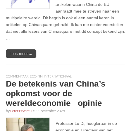
artikelen waarin China de EU
aanraadt mee te streven naar een
multipolaire wereld. Dit begrip is ook al een aantal keren in
artikelen op Chinasquare gebruikt. Ik kan me echter voorstellen
dat niet alle lezers van Chinasquare met dit concept bekend zijn.
…
Lees meer →
COMMENTAAR
,
ECO-FIN
,
INTERNATIONAAL
De betekenis van China’s
opkomst voor de
wereldeconomie opinie
by
Peter Peverelli
•
11 november 2025
Professor Lu Di, hoogleraar in de
economie en Directeur van het