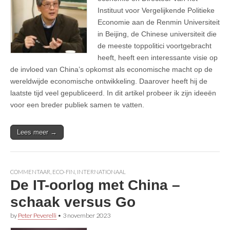
Instituut voor Vergelijkende Politieke
Economie aan de Renmin Universiteit
in Beijing, de Chinese universiteit die
de meeste toppolitici voortgebracht
heeft, heeft een interessante visie op
de invloed van China’s opkomst als economische macht op de
wereldwijde economische ontwikkeling. Daarover heeft hij de
laatste tijd veel gepubliceerd. In dit artikel probeer ik zijn ideeën
voor een breder publiek samen te vatten.
Lees meer →
COMMENTAAR
,
ECO-FIN
,
INTERNATIONAAL
De IT-oorlog met China –
schaak versus Go
by
Peter Peverelli
•
3 november 2023