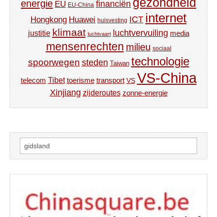
gezondheid
energie
financiën
EU
EU-China
internet
ICT
Hongkong
Huawei
huisvesting
klimaat
luchtvervuiling
justitie
media
luchtvaart
mensenrechten
milieu
sociaal
technologie
spoorwegen
steden
Taiwan
VS-China
Tibet
toerisme
transport
telecom
VS
Xinjiang
zijderoutes
zonne-energie
Zoeken
naar: