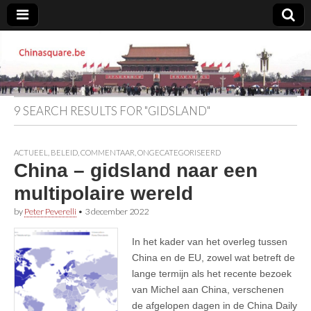
Chinasquare.be
9 SEARCH RESULTS FOR "GIDSLAND"
ACTUEEL
,
BELEID
,
COMMENTAAR
,
ONGECATEGORISEERD
China – gidsland naar een
multipolaire wereld
by
Peter Peverelli
•
3 december 2022
In het kader van het overleg tussen
China en de EU, zowel wat betreft de
lange termijn als het recente bezoek
van Michel aan China, verschenen
de afgelopen dagen in de China Daily