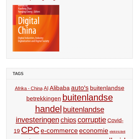
TAGS
auto's
Alibaba
buitenlandse
AI
Afrika - China
buitenlandse
betrekkingen
handel
buitenlandse
investeringen
corruptie
chips
Covid-
CPC
e-commerce
economie
19
elektriciteit