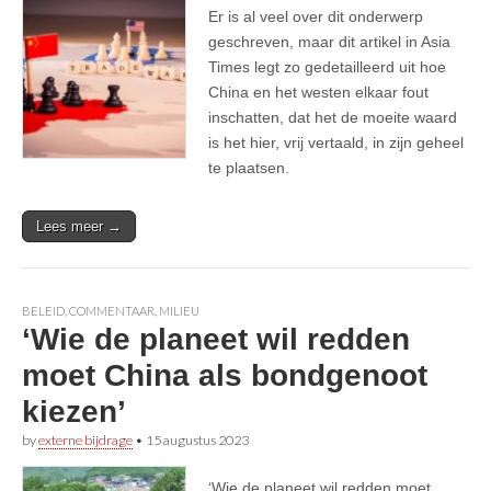
Er is al veel over dit onderwerp
geschreven, maar dit artikel in Asia
Times legt zo gedetailleerd uit hoe
China en het westen elkaar fout
inschatten, dat het de moeite waard
is het hier, vrij vertaald, in zijn geheel
te plaatsen.
Lees meer →
BELEID
,
COMMENTAAR
,
MILIEU
‘Wie de planeet wil redden
moet China als bondgenoot
kiezen’
by
externe bijdrage
•
15 augustus 2023
‘Wie de planeet wil redden moet