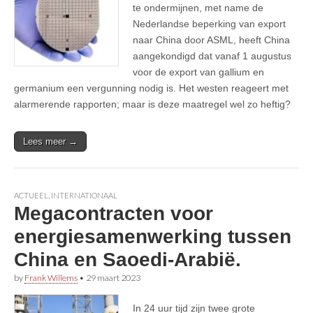
te ondermijnen, met name de
Nederlandse beperking van export
naar China door ASML, heeft China
aangekondigd dat vanaf 1 augustus
voor de export van gallium en
germanium een vergunning nodig is. Het westen reageert met
alarmerende rapporten; maar is deze maatregel wel zo heftig?
Lees meer →
ACTUEEL
,
INTERNATIONAAL
Megacontracten voor
energiesamenwerking tussen
China en Saoedi-Arabië.
by
Frank Willems
•
29 maart 2023
In 24 uur tijd zijn twee grote