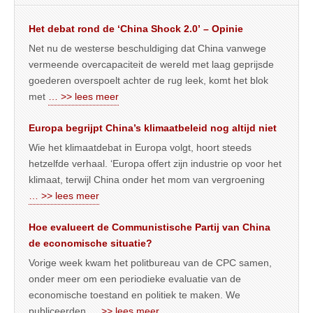
Het debat rond de ‘China Shock 2.0’ – Opinie
Net nu de westerse beschuldiging dat China vanwege
vermeende overcapaciteit de wereld met laag geprijsde
goederen overspoelt achter de rug leek, komt het blok
met
… >> lees meer
Europa begrijpt China’s klimaatbeleid nog altijd niet
Wie het klimaatdebat in Europa volgt, hoort steeds
hetzelfde verhaal. ‘Europa offert zijn industrie op voor het
klimaat, terwijl China onder het mom van vergroening
… >> lees meer
Hoe evalueert de Communistische Partij van China
de economische situatie?
Vorige week kwam het politbureau van de CPC samen,
onder meer om een periodieke evaluatie van de
economische toestand en politiek te maken. We
publiceerden
… >> lees meer