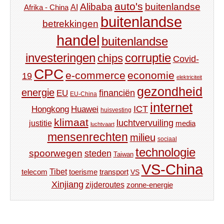
auto's
Alibaba
buitenlandse
AI
Afrika - China
buitenlandse
betrekkingen
handel
buitenlandse
investeringen
corruptie
chips
Covid-
CPC
e-commerce
economie
19
elektriciteit
gezondheid
energie
financiën
EU
EU-China
internet
ICT
Hongkong
Huawei
huisvesting
klimaat
luchtvervuiling
justitie
media
luchtvaart
mensenrechten
milieu
sociaal
technologie
spoorwegen
steden
Taiwan
VS-China
Tibet
toerisme
transport
telecom
VS
Xinjiang
zijderoutes
zonne-energie