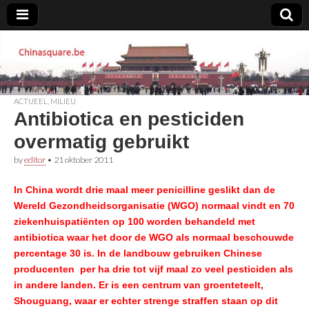
Chinasquare.be
ACTUEEL
,
MILIEU
Antibiotica en pesticiden
overmatig gebruikt
by
editor
•
21 oktober 2011
In China wordt drie maal meer penicilline geslikt dan de
Wereld Gezondheidsorganisatie (WGO) normaal vindt en 70
ziekenhuispatiënten op 100 worden behandeld met
antibiotica waar het door de WGO als normaal beschouwde
percentage 30 is. In de landbouw gebruiken Chinese
producenten per ha drie tot vijf maal zo veel
pesticiden
als
in andere landen. Er is een centrum van groenteteelt,
Shouguang, waar er echter strenge straffen staan op dit