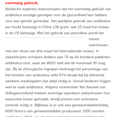
overmatig gebruik.
Medische experten waarschuwen dat het overmatig gebruik van
antibiotica ernstige gevolgen voor de gezondheid kan hebben
voor een gehele generatie. Het jaarlijkse gebruik van antibiotica
per hoofd bedraagt in China 138 gram, wat 10 maal het niveau
in de VS bedraagt.
Met het gebruik van penicilline wordt het
meest
overdreven,
met een dosis van drie maal het internationale niveau. In
ziekenhuizen schrijven dokters aan 70 op de honderd patiënten
antibiotica voor, waar de WGO stelt dat dit maximaal 30 mag
zijn. Bij de chirurgische ingrepen bedraagt het percentage van
het inzetten van antibiotica zelfs 97% terwijl dat bij afdoende
sanitaire maatregelen niet altijd nodig is. Vooral kinderen krijgen
veel te vaak antibiotica. Volgens viceminister Ma Xiaowei van
Volksgezondheid hebben sommige openbare ziekenhuizen hun
supervisie losser gemaakt, terwijl precies een scherpere
controle nodig is. Blijkbaar is er ook een geneesmiddelenlobby.
6000 firma’s van geneesmiddelen produceren 1000 soorten
antibiotica. 40 % van de nieuw erkende geneesmiddelen zijn