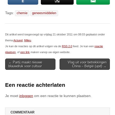
Tags:
chemie
geneesmiddelen
Dit artikel werd toegevoegd op vrijdag 21 oktober 2011 om 08:03 geplaatst onder
thema
Actueel
,
Milieu
.
Je kan de reacties op dit artikel volgen via de
RSS 2.0
feed. Je kan een
reactie
plaatsen
, of
een link
maken vanop uw eigen website.
Post
← Partij maakt nieuwe
Vlag uit voor betrekkingen
blauwdruk voor cultuur
China – België (upd) →
navigation
Een reactie achterlaten
Je moet
inloggen
om een reactie te kunnen plaatsen.
COMMENTAAR