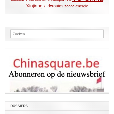
Xinjiang
zijderoutes
zonne-energie
Zoeken
naar:
DOSSIERS