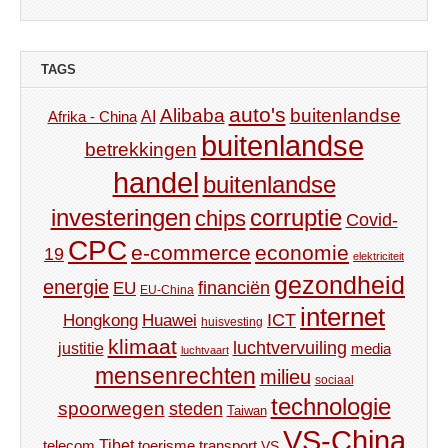
TAGS
auto's
Alibaba
buitenlandse
AI
Afrika - China
buitenlandse
betrekkingen
handel
buitenlandse
investeringen
corruptie
chips
Covid-
CPC
e-commerce
economie
19
elektriciteit
gezondheid
energie
financiën
EU
EU-China
internet
ICT
Hongkong
Huawei
huisvesting
klimaat
luchtvervuiling
justitie
media
luchtvaart
mensenrechten
milieu
sociaal
technologie
spoorwegen
steden
Taiwan
VS-China
Tibet
toerisme
transport
telecom
VS