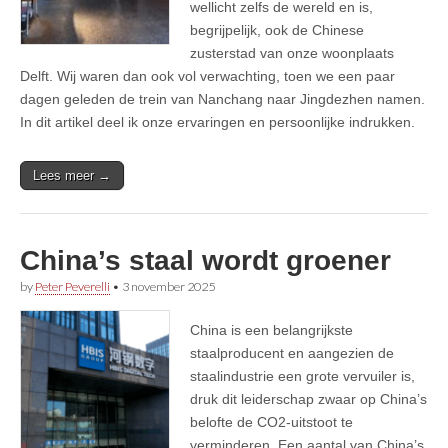
wellicht zelfs de wereld en is,
begrijpelijk, ook de Chinese
zusterstad van onze woonplaats
Delft. Wij waren dan ook vol verwachting, toen we een paar
dagen geleden de trein van Nanchang naar Jingdezhen namen.
In dit artikel deel ik onze ervaringen en persoonlijke indrukken.
Lees meer →
China’s staal wordt groener
by
Peter Peverelli
•
3 november 2025
China is een belangrijkste
staalproducent en aangezien de
staalindustrie een grote vervuiler is,
druk dit leiderschap zwaar op China’s
belofte de CO2-uitstoot te
verminderen. Een aantal van China’s