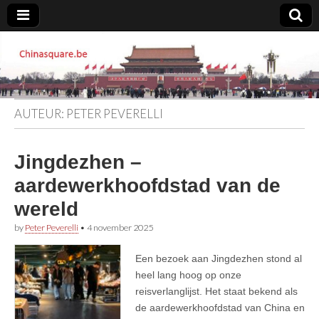
Chinasquare.be
AUTEUR:
PETER PEVERELLI
Jingdezhen –
aardewerkhoofdstad van de
wereld
by
Peter Peverelli
•
4 november 2025
Een bezoek aan Jingdezhen stond al
heel lang hoog op onze
reisverlanglijst. Het staat bekend als
de aardewerkhoofdstad van China en