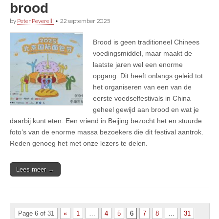
brood
by
Peter Peverelli
•
22 september 2025
Brood is geen traditioneel Chinees
voedingsmiddel, maar maakt de
laatste jaren wel een enorme
opgang. Dit heeft onlangs geleid tot
het organiseren van een van de
eerste voedselfestivals in China
geheel gewijd aan brood en wat je
daarbij kunt eten. Een vriend in Beijing bezocht het en stuurde
foto’s van de enorme massa bezoekers die dit festival aantrok.
Reden genoeg het met onze lezers te delen.
Lees meer →
Page 6 of 31
«
1
…
4
5
6
7
8
…
31