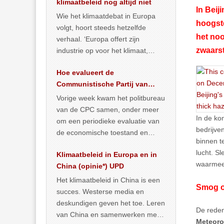
klimaatbeleid nog altijd niet
In Beij
Wie het klimaatdebat in Europa
hoogste
volgt, hoort steeds hetzelfde
het noo
verhaal. ‘Europa offert zijn
zwaarst
industrie op voor het klimaat,
terwijl China onder het mom van
Hoe evalueert de
vergroening
… >> lees meer
Communistische Partij van
China de economische
Vorige week kwam het politbureau
situatie?
van de CPC samen, onder meer
In de ko
om een periodieke evaluatie van
bedrijven
de economische toestand en
binnen t
politiek te maken. We
lucht. S
Klimaatbeleid in Europa en in
publiceerden
… >> lees meer
waarmee
China (opinie*) UPD
Het klimaatbeleid in China is een
Smog o
succes. Westerse media en
deskundigen geven het toe. Leren
De rede
van China en samenwerken met
Meteoro