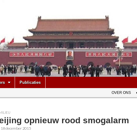
be
ers
Publicaties
OVER ONS
MILIEU
Beijing opnieuw rood smogalarm
•
18 december 2015