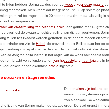
 te lijden hebben. Beijing zal dus voor de
tweede keer deze maand
de 
smog meemaken. Men vreest dat het gehalte PM2.5 op sommige plaa
microgram zal bedragen, dat is 20 keer het maximum dat als veilig is
zondheidsorganisatie.
trook van 2000km lang van Xian tot Harbin
, een gebied met 12 grote st
n de overheid de zwaarste luchtvervuiling van dit jaar voorkomen. Beiji
uang zullen het zwaarst worden getroffen. In de andere steden en streke
d of minder erg zijn. In
Hebei
, de provincie naast Beijing gaat het op 
nje, vandaag vrijdag al in en in de stad Handan zal zelfs ook alarmfas
 van de Jangtse-delta waren in het begin van de week ook bedekt ond
udefront bracht vervuilende stoffen
van het vasteland naar Taiwan
. In 
n voor enkele dagen alarmfase
oranje
ingesteld.
e oorzaken en trage remedies
De
oorzaken zijn bekend
: de
verwarmingssystemen zijn no
van steenkool. De weersoms
sche ligging van Beijing maken de situatie erger. De stad grenst immer