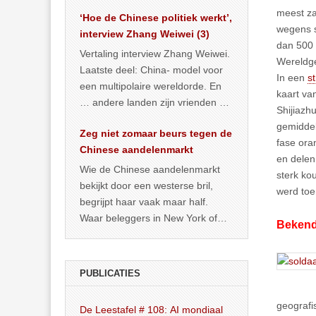
het land dan maar? ‘Dat
meest zal
‘Hoe de Chinese politiek werkt’,
… >> lees meer
wegens 
interview Zhang Weiwei (3)
dan 500 
Vertaling interview Zhang Weiwei.
Wereldge
Laatste deel: China- model voor
In een
s
een multipolaire wereldorde. En
kaart va
… andere landen zijn vrienden of
Shijiazh
kunnen het worden.
gemiddel
Zeg niet zomaar beurs tegen de
fase ora
Chinese aandelenmarkt
en delen
Wie de Chinese aandelenmarkt
sterk ko
bekijkt door een westerse bril,
werd toe
begrijpt haar vaak maar half.
Waar beleggers in New York of
Bekend
Londen vooral kijken naar winst,
… >> lees meer
PUBLICATIES
geografi
De Leestafel # 108: AI mondiaal