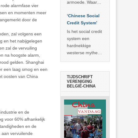
economisch
econoom Michael
armoede. Waar
rode alarmfase vier
wonder
Roberts. Het laat
China er de
tsen en momenten meer
zien dat
‘Chinese Social
voorbije veertig
 aangemerkt door de
… >> lees meer
Credit System’
jaar in slaagde
meer dan 800
Is het social credit
eden, zal volgens een
miljoen mensen
system een
ng en het nabijgelegen
uit de armoede
hardnekkige
n zal de vervuiling
… >> lees meer
westerse mythe of
een na hoogste alarm,
de dagelijkse
e rood gelden. Shanghai
realiteit in China?
er een laag smog en een
het oosten van China
TIJDSCHRIFT
VERENIGING
BELGIË-CHINA
 industrie en de
g voor 60% afhankelijk
tandigheden en de
s aan vervuilende