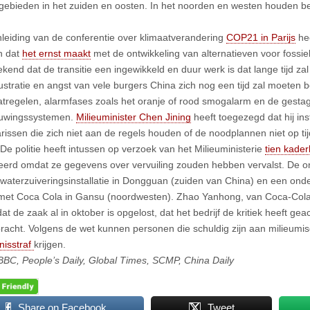
egebieden in het zuiden en oosten. In het noorden en westen houden be
leiding van de conferentie over klimaatverandering
COP21 in Parijs
he
n dat
het ernst maakt
met de ontwikkeling van alternatieven voor fossiel
kend dat de transitie een ingewikkeld en duur werk is dat lange tijd zal
frustratie en angst van vele burgers China zich nog een tijd zal moeten
regelen, alarmfases zoals het oranje of rood smogalarm en de gestage
uwingssystemen.
Milieuminister Chen Jining
heeft toegezegd dat hij ins
arissen die zich niet aan de regels houden of de noodplannen niet op tij
 De politie heeft intussen op verzoek van het Milieuministerie
tien kade
eerd omdat ze gegevens over vervuiling zouden hebben vervalst. De
 waterzuiveringsinstallatie in Dongguan (zuiden van China) en een onde
met Coca Cola in Gansu (noordwesten). Zhao Yanhong, van Coca-Cola 
t de zaak al in oktober is opgelost, dat het bedrijf de kritiek heeft ge
racht. Volgens de wet kunnen personen die schuldig zijn aan milieum
isstraf
krijgen.
BBC, People’s Daily, Global Times, SCMP, China Daily
Share on Facebook
Tweet