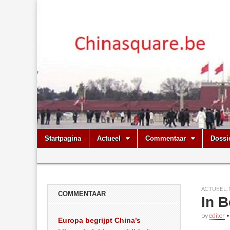
Chinasquare.
Skip
Main
Startpagina
Actueel
Commentaar
Dossi
to
menu
Sub
content
menu
ACTUEEL
,
COMMENTAAR
In 
by
editor
Europa begrijpt China’s