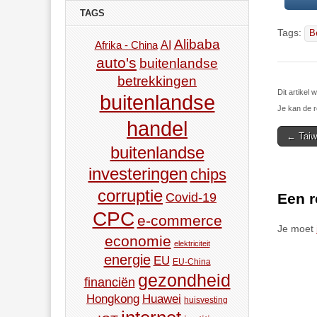
TAGS
Tags:
B
Alibaba
AI
Afrika - China
auto's
buitenlandse
betrekkingen
Dit artikel
buitenlandse
Je kan de r
handel
Post
← Taiw
buitenlandse
navigat
investeringen
chips
corruptie
Een r
Covid-19
CPC
e-commerce
Je moet
economie
elektriciteit
energie
EU
EU-China
gezondheid
financiën
Hongkong
Huawei
huisvesting