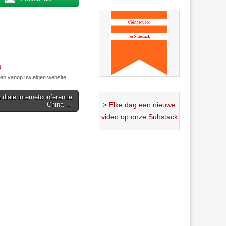
u
.
n vanop uw eigen website.
ndiale internetconferentie
China →
> Elke dag een nieuwe
video op onze Substack