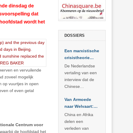
ende dinsdag de
svoorspelling dat
 hoofdstad wordt het
DOSSIERS
Een marxistische
crisistheorie
voor vandaag
De Nederlandse
werven en vervuilende
vertaling van een
aad zoveel mogelijk
interview dat de
n op vuurtjes in open
Chinese
even of even getal
Academie voor
Van Armoede
Sociale
naar Welvaart:
Wetenschappen
Wat Afrika kan
afnam van de
China en Afrika
leren van
Britse
delen een
tionale Centrum voor
China’s
marxistische
verleden van
 waarbij de hoofdstad het