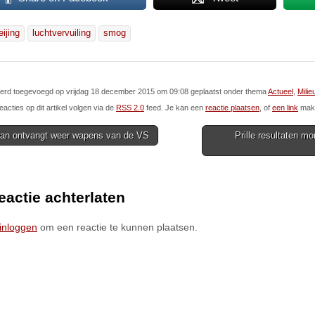
eijing
luchtvervuiling
smog
 werd toegevoegd op vrijdag 18 december 2015 om 09:08 geplaatst onder thema
Actueel
,
Milie
eacties op dit artikel volgen via de
RSS 2.0
feed. Je kan een
reactie plaatsen
, of
een link
make
an ontvangt weer wapens van de VS
Prille resultaten mo
ion
eactie achterlaten
inloggen
om een reactie te kunnen plaatsen.