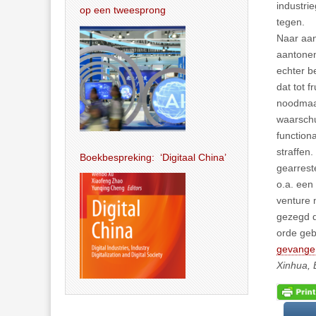
industri
op een tweesprong
tegen.
Naar aan
aantone
echter be
dat tot 
noodmaat
waarsch
function
straffen.
Boekbespreking: ‘Digitaal China’
gearrest
o.a. een
venture 
gezegd da
orde geb
gevangen
Xinhua, 