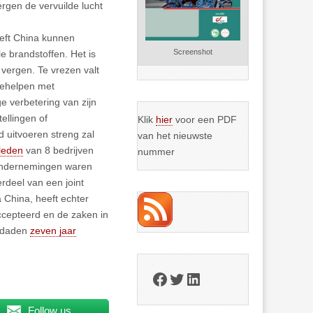
rgen de vervuilde lucht
eft China kunnen
Screenshot
e brandstoffen. Het is
 vergen. Te vrezen valt
 behelpen met
 verbetering van zijn
tellingen of
Klik
hier
voor een PDF
d uitvoeren streng zal
van het nieuwste
rleden
van 8 bedrijven
nummer
 ondernemingen waren
rdeel van een joint
China, heeft echter
accepteerd en de zaken in
isdaden
zeven jaar
Facebook
Twitter
LinkedIn
Follow us