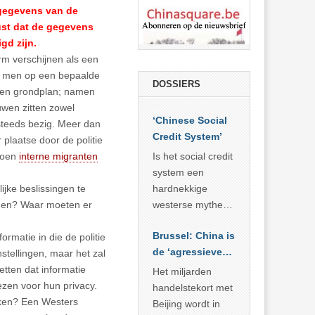
 gegevens van de
ust dat de gegevens
gd zijn.
rm verschijnen als een
r men op een bepaalde
DOSSIERS
w en grondplan; namen
wen zitten zowel
‘Chinese Social
steeds bezig. Meer dan
Credit System’
plaatse door de politie
ljoen
interne migranten
Is het social credit
system een
jke beslissingen te
hardnekkige
rden? Waar moeten er
westerse mythe of
de dagelijkse
Brussel: China is
rmatie in die de politie
realiteit in China?
de ‘agressieve
nstellingen, maar het zal
schuldige’
etten dat informatie
Het miljarden
zen voor hun privacy.
handelstekort met
kken? Een Westers
Beijing wordt in