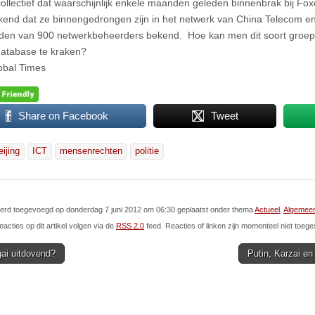
ollectief dat waarschijnlijk enkele maanden geleden binnenbrak bij F
end dat ze binnengedrongen zijn in het netwerk van China Telecom 
en van 900 netwerkbeheerders bekend. Hoe kan men dit soort groep
atabase te kraken?
obal Times
Share on Facebook
Tweet
eijing
ICT
mensenrechten
politie
 werd toegevoegd op donderdag 7 juni 2012 om 06:30 geplaatst onder thema
Actueel
,
Algemee
eacties op dit artikel volgen via de
RSS 2.0
feed. Reacties of linken zijn momenteel niet toege
ai uitdovend?
Putin, Karzai e
ion