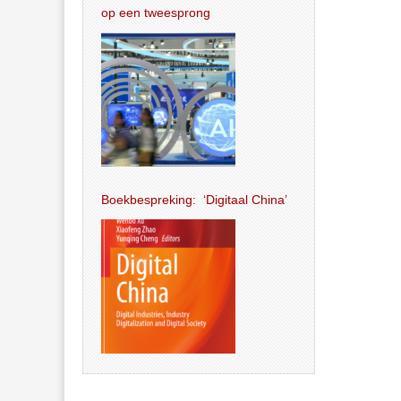
op een tweesprong
Boekbespreking: ‘Digitaal China’