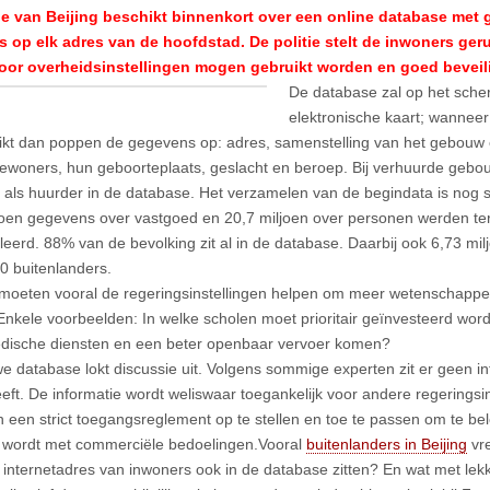
tie van Beijing beschikt binnenkort over een online database met
 op elk adres van de hoofdstad. De politie stelt de inwoners ger
door overheidsinstellingen mogen gebruikt worden en goed beveili
De database zal op het sche
elektronische kaart; wannee
klikt dan poppen de gegevens op: adres, samenstelling van het gebou
ewoners, hun geboorteplaats, geslacht en beroep. Bij verhuurde gebou
 als huurder in de database. Het verzamelen van de begindata is nog 
joen gegevens over vastgoed en 20,7 miljoen over personen werden ter 
leerd. 88% van de bevolking zit al in de database. Daarbij ook 6,73 mi
0 buitenlanders.
moeten vooral de regeringsinstellingen helpen om meer wetenschappeli
nkele voorbeelden: In welke scholen moet prioritair geïnvesteerd wo
ische diensten en een beter openbaar vervoer komen?
e database lokt discussie uit. Volgens sommige experten zit er geen info
heeft. De informatie wordt weliswaar toegankelijk voor andere regeringsi
jn een strict toegangsreglement op te stellen en toe te passen om te bel
 wordt met commerciële bedoelingen.Vooral
buitenlanders in Beijing
vre
 internetadres van inwoners ook in de database zitten? En wat met le