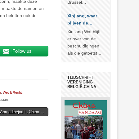
oxconn, maakte deze
Brussel
en maakte de namen en
voorgesteld als
en beletten ook de
Xinjiang, waar
bewijs van
blijven de
economische
bewijzen?
agressie. In
Xinjiang:Wat blijft
werkelijkheid
er over van de
verhult die
beschuldigingen
Follow us
spectaculaire
als die getoetst
rekensom vooral
worden aan de
de industriële
feiten? Niet veel
achterstand die
TIJDSCHRIFT
… >> lees meer
VERENIGING
BELGIË-CHINA
n
,
Wet & Recht
.
staan.
n Ahmadinejad in China →