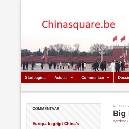
Chinasquare.
Skip
Main
Startpagina
Actueel
Commentaar
Dossi
to
menu
Sub
content
menu
ACTUEEL
,
COMMENTAAR
Big 
by
editor
Europa begrijpt China’s