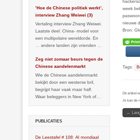
het land dan maar? ‘Dat
hackersc
‘Hoe de Chinese politiek werkt’,
… >> lees meer
week bek
interview Zhang Weiwei (3)
paswoord
nieuwe d
Vertaling interview Zhang Weiwei.
Bron: Gl
Laatste deel: China- model voor
een multipolaire wereldorde. En
… andere landen zijn vrienden of
kunnen het worden.
Zeg niet zomaar beurs tegen de
Chinese aandelenmarkt
Tags:
B
Wie de Chinese aandelenmarkt
bekijkt door een westerse bril,
begrijpt haar vaak maar half.
Dit artikel
Waar beleggers in New York of
Je kan de r
Londen vooral kijken naar winst,
… >> lees meer
Post
← Laog
navigat
PUBLICATIES
De Leestafel # 108: AI mondiaal