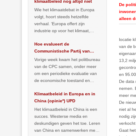
klimaatbeleid nog altijd niet
De poli
Wie het klimaatdebat in Europa
inwoners
volgt, hoort steeds hetzelfde
alleen 
verhaal. ‘Europa offert zijn
industrie op voor het klimaat,
terwijl China onder het mom van
locatie 
Hoe evalueert de
vergroening
… >> lees meer
van de b
Communistische Partij van
eigenaar
China de economische
Vorige week kwam het politbureau
13,2 mil
toestand?
van de CPC samen, onder meer
gecontro
om een periodieke evaluatie van
en 95.00
de economische toestand en
De data 
politiek te maken. We
nemen. E
Klimaatbeleid in Europa en in
publiceerden
… >> lees meer
meer med
China (opinie*) UPD
De nieuw
Het klimaatbeleid in China is een
niet al 
succes. Westerse media en
nodig zi
deskundigen geven het toe. Leren
verkocht
van China en samenwerken met
Gaat het