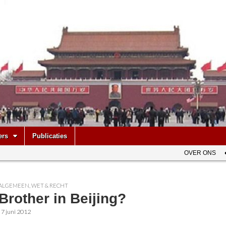
be
ers
Publicaties
OVER ONS
ALGEMEEN
,
WET & RECHT
Brother in Beijing?
•
7 juni 2012