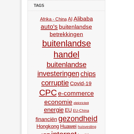
TAGS
Alibaba
AI
Afrika - China
auto's
buitenlandse
betrekkingen
buitenlandse
handel
buitenlandse
investeringen
chips
corruptie
Covid-19
CPC
e-commerce
economie
elektriciteit
energie
EU
EU-China
gezondheid
financiën
Hongkong
Huawei
huisvesting