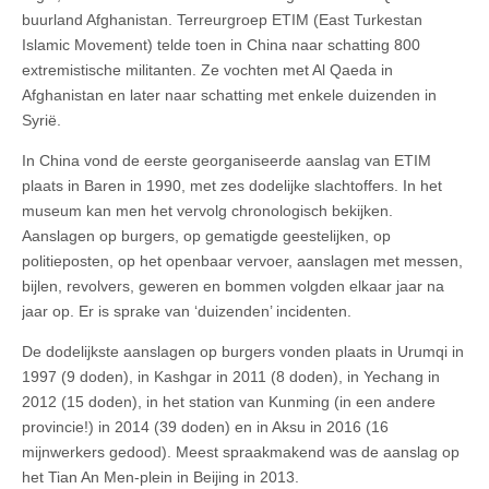
buurland Afghanistan. Terreurgroep ETIM (East Turkestan
Islamic Movement) telde toen in China naar schatting 800
extremistische militanten. Ze vochten met Al Qaeda in
Afghanistan en later naar schatting met enkele duizenden in
Syrië.
In China vond de eerste georganiseerde aanslag van ETIM
plaats in Baren in 1990, met zes dodelijke slachtoffers. In het
museum kan men het vervolg chronologisch bekijken.
Aanslagen op burgers, op gematigde geestelijken, op
politieposten, op het openbaar vervoer, aanslagen met messen,
bijlen, revolvers, geweren en bommen volgden elkaar jaar na
jaar op. Er is sprake van ‘duizenden’ incidenten.
De dodelijkste aanslagen op burgers vonden plaats in Urumqi in
1997 (9 doden), in Kashgar in 2011 (8 doden), in Yechang in
2012 (15 doden), in het station van Kunming (in een andere
provincie!) in 2014 (39 doden) en in Aksu in 2016 (16
mijnwerkers gedood). Meest spraakmakend was de aanslag op
het Tian An Men-plein in Beijing in 2013.