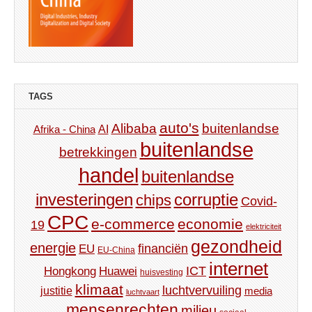
TAGS
auto's
Alibaba
buitenlandse
AI
Afrika - China
buitenlandse
betrekkingen
handel
buitenlandse
investeringen
corruptie
chips
Covid-
CPC
e-commerce
economie
19
elektriciteit
gezondheid
energie
financiën
EU
EU-China
internet
ICT
Hongkong
Huawei
huisvesting
klimaat
luchtvervuiling
justitie
media
luchtvaart
mensenrechten
milieu