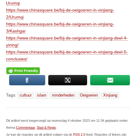
Urumqi
https://www.chinasquare.be/bij-de-oeigoeren-in-xinjiang-
2/Urumqi
https://www.chinasquare.be/bij-de-oeigoeren-in-xinjiang-
3/Kashgar
https://www.chinasquare.be/bij-de-oeigoeren-in-xinjiang-deel-4-
yining/
https://www.chinasquare.be/bij-de-oeigoeren-in-xinjiang-deel-5-
conclusies/
Tags:
cultuur
islam
minderheden
Oeigoeren
Xinjiang
Dit artikel werd toegevoegd op woensdag 4 oktober 2023 om 11:34 geplaatst onder
thema
Commentaar
,
Stad & Regio
.
Je kan de reacties op dit artikel volgen via de
RSS 2.0
feed. Reacties of linken zijn