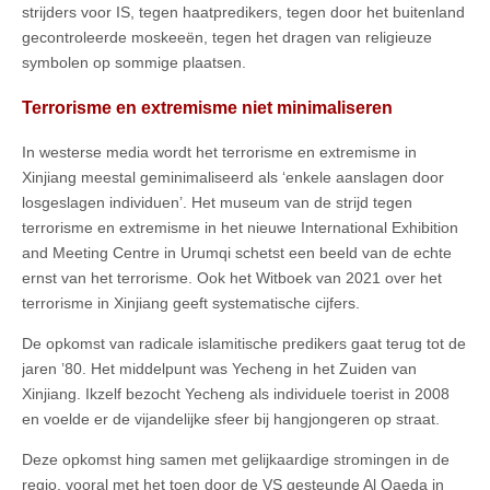
strijders voor IS, tegen haatpredikers, tegen door het buitenland
gecontroleerde moskeeën, tegen het dragen van religieuze
symbolen op sommige plaatsen.
Terrorisme en extremisme niet minimaliseren
In westerse media wordt het terrorisme en extremisme in
Xinjiang meestal geminimaliseerd als ‘enkele aanslagen door
losgeslagen individuen’. Het museum van de strijd tegen
terrorisme en extremisme in het nieuwe International Exhibition
and Meeting Centre in Urumqi schetst een beeld van de echte
ernst van het terrorisme. Ook het Witboek van 2021 over het
terrorisme in Xinjiang geeft systematische cijfers.
De opkomst van radicale islamitische predikers gaat terug tot de
jaren ’80. Het middelpunt was Yecheng in het Zuiden van
Xinjiang. Ikzelf bezocht Yecheng als individuele toerist in 2008
en voelde er de vijandelijke sfeer bij hangjongeren op straat.
Deze opkomst hing samen met gelijkaardige stromingen in de
regio, vooral met het toen door de VS gesteunde Al Qaeda in