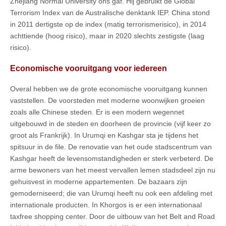
Zhejiang Normal University ons gaf. Hij gebruikt de Global
Terrorism Index van de Australische denktank IEP. China stond
in 2011 dertigste op de index (matig terrorismerisico), in 2014
achttiende (hoog risico), maar in 2020 slechts zestigste (laag
risico).
Economische vooruitgang voor iedereen
Overal hebben we de grote economische vooruitgang kunnen
vaststellen. De voorsteden met moderne woonwijken groeien
zoals alle Chinese steden. Er is een modern wegennet
uitgebouwd in de steden en doorheen de provincie (vijf keer zo
groot als Frankrijk). In Urumqi en Kashgar sta je tijdens het
spitsuur in de file. De renovatie van het oude stadscentrum van
Kashgar heeft de levensomstandigheden er sterk verbeterd. De
arme bewoners van het meest vervallen lemen stadsdeel zijn nu
gehuisvest in moderne appartementen. De bazaars zijn
gemoderniseerd; die van Urumqi heeft nu ook een afdeling met
internationale producten. In Khorgos is er een internationaal
taxfree shopping center. Door de uitbouw van het Belt and Road