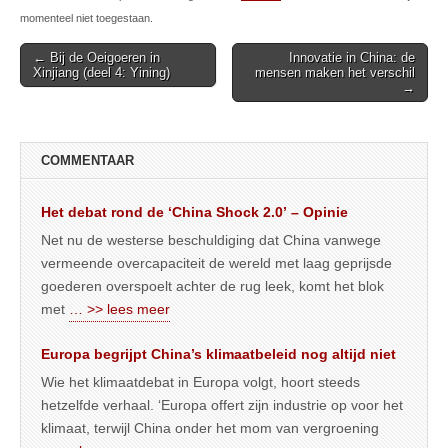
momenteel niet toegestaan.
Post
← Bij de Oeigoeren in
Innovatie in China: de
Xinjiang (deel 4: Yining)
mensen maken het verschil
navigation
→
COMMENTAAR
Het debat rond de ‘China Shock 2.0’ – Opinie
Net nu de westerse beschuldiging dat China vanwege
vermeende overcapaciteit de wereld met laag geprijsde
goederen overspoelt achter de rug leek, komt het blok
met
… >> lees meer
Europa begrijpt China’s klimaatbeleid nog altijd niet
Wie het klimaatdebat in Europa volgt, hoort steeds
hetzelfde verhaal. ‘Europa offert zijn industrie op voor het
klimaat, terwijl China onder het mom van vergroening