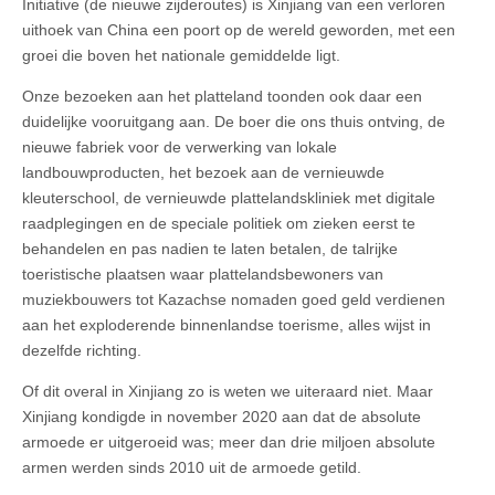
Initiative (de nieuwe zijderoutes) is Xinjiang van een verloren
uithoek van China een poort op de wereld geworden, met een
groei die boven het nationale gemiddelde ligt.
Onze bezoeken aan het platteland toonden ook daar een
duidelijke vooruitgang aan. De boer die ons thuis ontving, de
nieuwe fabriek voor de verwerking van lokale
landbouwproducten, het bezoek aan de vernieuwde
kleuterschool, de vernieuwde plattelandskliniek met digitale
raadplegingen en de speciale politiek om zieken eerst te
behandelen en pas nadien te laten betalen, de talrijke
toeristische plaatsen waar plattelandsbewoners van
muziekbouwers tot Kazachse nomaden goed geld verdienen
aan het exploderende binnenlandse toerisme, alles wijst in
dezelfde richting.
Of dit overal in Xinjiang zo is weten we uiteraard niet. Maar
Xinjiang kondigde in november 2020 aan dat de absolute
armoede er uitgeroeid was; meer dan drie miljoen absolute
armen werden sinds 2010 uit de armoede getild.