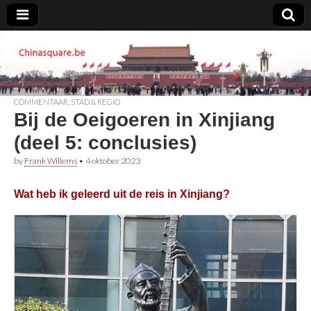
Chinasquare.be
COMMENTAAR
,
STAD & REGIO
Bij de Oeigoeren in Xinjiang
(deel 5: conclusies)
by
Frank Willems
•
4 oktober 2023
Wat heb ik geleerd uit de reis in Xinjiang?