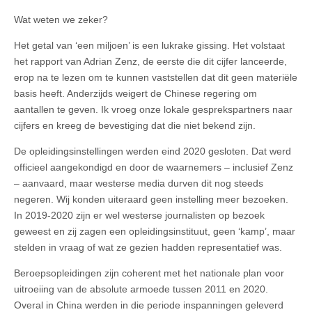
Wat weten we zeker?
Het getal van ‘een miljoen’ is een lukrake gissing. Het volstaat
het rapport van Adrian Zenz, de eerste die dit cijfer lanceerde,
erop na te lezen om te kunnen vaststellen dat dit geen materiële
basis heeft. Anderzijds weigert de Chinese regering om
aantallen te geven. Ik vroeg onze lokale gesprekspartners naar
cijfers en kreeg de bevestiging dat die niet bekend zijn.
De opleidingsinstellingen werden eind 2020 gesloten. Dat werd
officieel aangekondigd en door de waarnemers – inclusief Zenz
– aanvaard, maar westerse media durven dit nog steeds
negeren. Wij konden uiteraard geen instelling meer bezoeken.
In 2019-2020 zijn er wel westerse journalisten op bezoek
geweest en zij zagen een opleidingsinstituut, geen ‘kamp’, maar
stelden in vraag of wat ze gezien hadden representatief was.
Beroepsopleidingen zijn coherent met het nationale plan voor
uitroeiing van de absolute armoede tussen 2011 en 2020.
Overal in China werden in die periode inspanningen geleverd