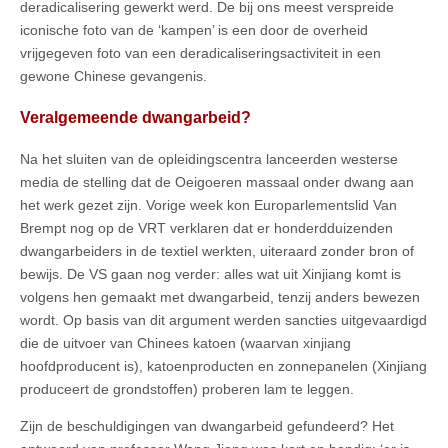
deradicalisering gewerkt werd. De bij ons meest verspreide
iconische foto van de ‘kampen’ is een door de overheid
vrijgegeven foto van een deradicaliseringsactiviteit in een
gewone Chinese gevangenis.
Veralgemeende dwangarbeid?
Na het sluiten van de opleidingscentra lanceerden westerse
media de stelling dat de Oeigoeren massaal onder dwang aan
het werk gezet zijn. Vorige week kon Europarlementslid Van
Brempt nog op de VRT verklaren dat er honderdduizenden
dwangarbeiders in de textiel werkten, uiteraard zonder bron of
bewijs. De VS gaan nog verder: alles wat uit Xinjiang komt is
volgens hen gemaakt met dwangarbeid, tenzij anders bewezen
wordt. Op basis van dit argument werden sancties uitgevaardigd
die de uitvoer van Chinees katoen (waarvan xinjiang
hoofdproducent is), katoenproducten en zonnepanelen (Xinjiang
produceert de grondstoffen) proberen lam te leggen.
Zijn de beschuldigingen van dwangarbeid gefundeerd? Het