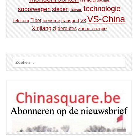
sociaal
technologie
spoorwegen
steden
Taiwan
VS-China
Tibet
toerisme
transport
telecom
VS
Xinjiang
zijderoutes
zonne-energie
Zoeken
naar: