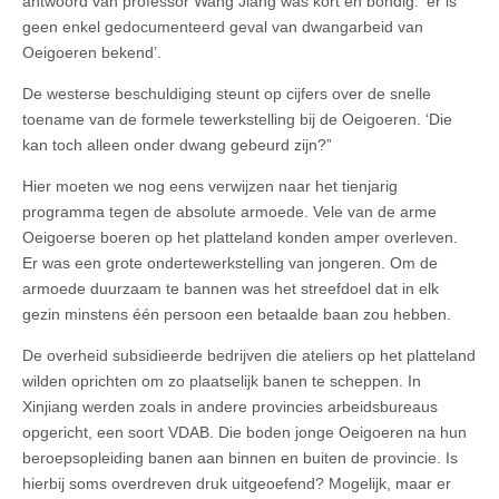
antwoord van professor Wang Jiang was kort en bondig: ‘er is
geen enkel gedocumenteerd geval van dwangarbeid van
Oeigoeren bekend’.
De westerse beschuldiging steunt op cijfers over de snelle
toename van de formele tewerkstelling bij de Oeigoeren. ‘Die
kan toch alleen onder dwang gebeurd zijn?”
Hier moeten we nog eens verwijzen naar het tienjarig
programma tegen de absolute armoede. Vele van de arme
Oeigoerse boeren op het platteland konden amper overleven.
Er was een grote ondertewerkstelling van jongeren. Om de
armoede duurzaam te bannen was het streefdoel dat in elk
gezin minstens één persoon een betaalde baan zou hebben.
De overheid subsidieerde bedrijven die ateliers op het platteland
wilden oprichten om zo plaatselijk banen te scheppen. In
Xinjiang werden zoals in andere provincies arbeidsbureaus
opgericht, een soort VDAB. Die boden jonge Oeigoeren na hun
beroepsopleiding banen aan binnen en buiten de provincie. Is
hierbij soms overdreven druk uitgeoefend? Mogelijk, maar er