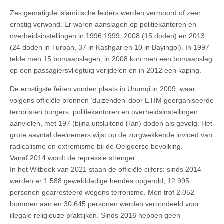
Zes gematigde islamitische leiders werden vermoord of zeer
ernstig verwond. Er waren aanslagen op politiekantoren en
overheidsinstellingen in 1996,1999, 2008 (15 doden) en 2013
(24 doden in Turpan, 37 in Kashgar en 10 in Bayingol). In 1997
telde men 15 bomaanslagen, in 2008 kon men een bomaanslag
op een passagiersvliegtuig verijdelen en in 2012 een kaping.
De ernstigste feiten vonden plaats in Urumqi in 2009, waar
volgens officiële bronnen ‘duizenden’ door ETIM georganiseerde
terroristen burgers, politiekantoren en overheidsinstellingen
aanvielen, met 197 (bijna uitsluitend Han) doden als gevolg. Het
grote aavntal deelnemers wijst op de zorgwekkende invloed van
radicalisme en extremisme bij de Oeigoerse bevolking.
Vanaf 2014 wordt de repressie strenger.
In het Witboek van 2021 staan de officiële cijfers: sinds 2014
werden er 1.588 gewelddadige bendes opgerold, 12.995
personen gearresteerd wegens terrorisme. Men trof 2.052
bommen aan en 30.645 personen werden veroordeeld voor
illegale religieuze praktijken. Sinds 2016 hebben geen