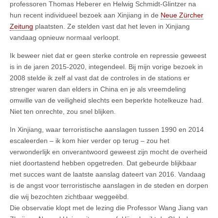
professoren Thomas Heberer en Helwig Schmidt-Glintzer na
hun recent individueel bezoek aan Xinjiang in de
Neue Zürcher
Zeitung
plaatsten. Ze stelden vast dat het leven in Xinjiang
vandaag opnieuw normaal verloopt.
Ik beweer niet dat er geen sterke controle en repressie geweest
is in de jaren 2015-2020, integendeel. Bij mijn vorige bezoek in
2008 stelde ik zelf al vast dat de controles in de stations er
strenger waren dan elders in China en je als vreemdeling
omwille van de veiligheid slechts een beperkte hotelkeuze had.
Niet ten onrechte, zou snel blijken.
In Xinjiang, waar terroristische aanslagen tussen 1990 en 2014
escaleerden – ik kom hier verder op terug – zou het
verwonderlijk en onverantwoord geweest zijn mocht de overheid
niet doortastend hebben opgetreden. Dat gebeurde blijkbaar
met succes want de laatste aanslag dateert van 2016. Vandaag
is de angst voor terroristische aanslagen in de steden en dorpen
die wij bezochten zichtbaar weggeëbd.
Die observatie klopt met de lezing die Professor Wang Jiang van