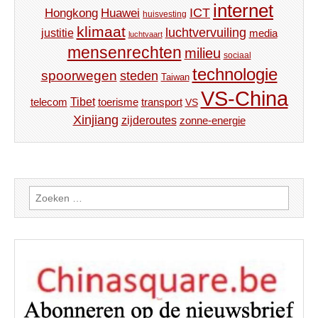
internet
ICT
Hongkong
Huawei
huisvesting
klimaat
luchtvervuiling
justitie
media
luchtvaart
mensenrechten
milieu
sociaal
technologie
spoorwegen
steden
Taiwan
VS-China
Tibet
toerisme
transport
telecom
VS
Xinjiang
zijderoutes
zonne-energie
Zoeken
naar: