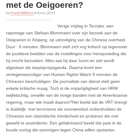
met de Oeigoeren?
by
Frank Willems
•
8 mei 2019
Vorige vrijdag in Terzake: een
reportage van Stefaan Blommaert over zijn bezoek aan de
Oeigoeren in Xinjiang, op uitnodiging van de Chinese overheid.
Duur : 6 minuten. Blommaert stelt zich erg kritisch op tegenover
de positieve beelden van de instellingen voor heropvoeding die
hij mocht bezoeken. Alles wat hij daar hoort en ziet wordt
afgedaan als staatspropaganda. Daarna komt een
vertegenwoordiger van Human Rights Watch 9 minuten de
Chinezen beschuldigen. De journaliste van dienst stelt geen
enkele kritische vraag. Toch is de onpartijdigheid van HRW
twijfelachtig, omwille van de innige banden met de Amerikaanse
regering, maar wie maalt daarom?Het beeld dat de VRT brengt
is duidelijk: met terrorisme als voorwendsel onderdrukken de
Chinezen een islamitische minderheid en proberen die met
geweld te assimileren. Een gefabriceerd beeld dat past in de
koude oorlog die sommigen tegen China willen opstarten.