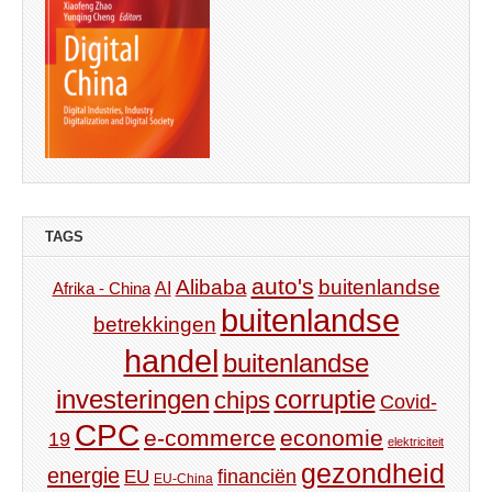
TAGS
auto's
Alibaba
buitenlandse
AI
Afrika - China
buitenlandse
betrekkingen
handel
buitenlandse
investeringen
corruptie
chips
Covid-
CPC
e-commerce
economie
19
elektriciteit
gezondheid
energie
financiën
EU
EU-China