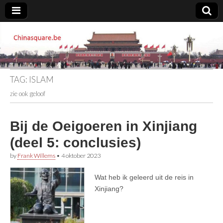
Chinasquare.be
TAG:
ISLAM
zie ook geloof
Bij de Oeigoeren in Xinjiang
(deel 5: conclusies)
by
Frank Willems
•
4 oktober 2023
Wat heb ik geleerd uit de reis in
Xinjiang?