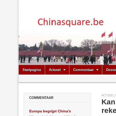
Chinasquare.
Skip
Main
Startpagina
Actueel
Commentaar
Dossi
to
menu
Sub
content
menu
ACTUEEL
,
COMMENTAAR
Kan
rek
Europa begrijpt China’s