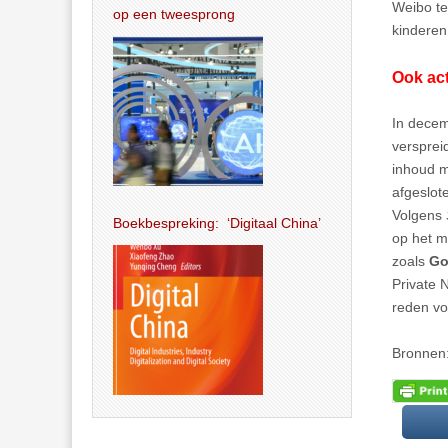
Weibo te
op een tweesprong
kinderen
Ook act
In decem
versprei
inhoud 
afgeslot
Volgens
Boekbespreking: ‘Digitaal China’
op het m
zoals
Go
Private 
reden v
Bronnen: