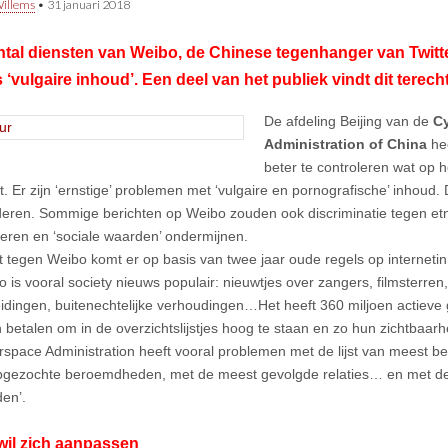
illems
•
31 januari 2018
tal diensten van Weibo, de Chinese tegenhanger van Twitter
‘vulgaire inhoud’. Een deel van het publiek vindt dit terecht
De afdeling Beijing van de
C
Administration of China
he
beter te controleren wat op h
t. Er zijn ‘ernstige’ problemen met ‘vulgaire en pornografische’ inhoud. D
deren. Sommige berichten op Weibo zouden ook discriminatie tegen e
ren en ‘sociale waarden’ ondermijnen.
t tegen Weibo komt er op basis van twee jaar oude regels op interneti
 is vooral society nieuws populair: nieuwtjes over zangers, filmsterren,
idingen, buitenechtelijke verhoudingen…Het heeft 360 miljoen actiev
n betalen om in de overzichtslijstjes hoog te staan en zo hun zichtbaar
space Administration heeft vooral problemen met de lijst van meest b
gezochte beroemdheden, met de meest gevolgde relaties… en met de 
en’.
wil zich aanpassen