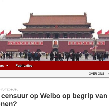
be
ers
Publicaties
OVER ONS
MAATSCHAPPIJ
 censuur op Weibo op begrip van 
enen?