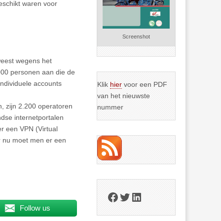
eschikt waren voor
Screenshot
weest wegens het
000 personen aan die de
ndividuele accounts
Klik
hier
voor een PDF
van het nieuwste
n, zijn 2.200 operatoren
nummer
ndse internetportalen
er een VPN (Virtual
aar nu moet men er een
Facebook
Twitter
LinkedIn
Follow us