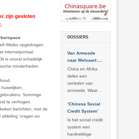
, zijn gesloten
.
DOSSIERS
yberspace
eft Weibo opgedragen
et internetportaal
Van Armoede
it is vooral schadelijk
naar Welvaart:
tnische minderheden
Wat Afrika kan
China en Afrika
leren van
delen een
nhoud.
China’s
verleden van
 huwelijken,
economisch
armoede. Waar
e gebruikers. Sommige
wonder
China er de
heid te verhogen.
‘Chinese Social
voorbije veertig
ekeken berichten, met de
Credit System’
jaar in slaagde
afdeling ‘vragen en
meer dan 800
Is het social credit
miljoen mensen
system een
uit de armoede
hardnekkige