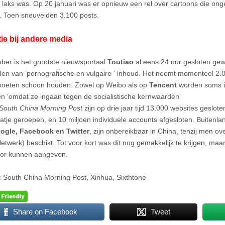
 laks was. Op 20 januari was er opnieuw een rel over cartoons die ong
. Toen sneuvelden 3.100 posts.
ie bij andere media
ber is het grootste nieuwsportaal
Toutiao
al eens 24 uur gesloten ge
den van ‘pornografische en vulgaire ‘ inhoud. Het neemt momenteel 2.
moeten schoon houden. Zowel op Weibo als op
Tencent
worden soms i
en ‘omdat ze ingaan tegen de socialistische kernwaarden’
South China Morning Post
zijn op drie jaar tijd 13.000 websites geslote
atje geroepen, en 10 miljoen individuele accounts afgesloten. Buitenla
ogle, Facebook en Twitter
, zijn onbereikbaar in China, tenzij men ov
Netwerk) beschikt. Tot voor kort was dit nog gemakkelijk te krijgen, m
oor kunnen aangeven.
 South China Morning Post, Xinhua, Sixthtone
Share on Facebook
Tweet