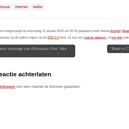
ensuur
internet
weibo
l werd toegevoegd op woensdag 31 januari 2018 om 05:30 geplaatst onder thema
Actueel
,
Maat
eacties op dit artikel volgen via de
RSS 2.0
feed. Je kan een
reactie plaatsen
, of
een link
make
ese spionage van Afrikaanse Unie’ fake
‘Made in 
ion
eactie achterlaten
inloggen
om een reactie te kunnen plaatsen.