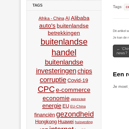
TAGS
Tags:
c
Alibaba
AI
Afrika - China
auto's
buitenlandse
Dit artike
betrekkingen
Je kan de r
buitenlandse
Post
← ‘Chin
handel
news?
navigat
buitenlandse
investeringen
chips
Een r
corruptie
Covid-19
Je moet
CPC
e-commerce
economie
elektriciteit
energie
EU
EU-China
gezondheid
financiën
Hongkong
Huawei
huisvesting