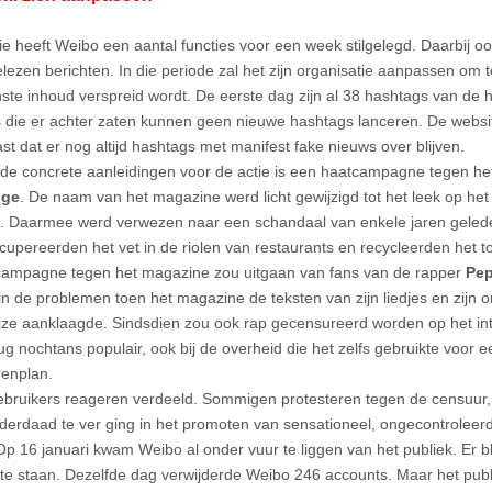
tie heeft Weibo een aantal functies voor een week stilgelegd. Daarbij oo
lezen berichten. In die periode zal het zijn organisatie aanpassen om 
te inhoud verspreid wordt. De eerste dag zijn al 38 hashtags van de hi
 die er achter zaten kunnen geen nieuwe hashtags lanceren. De webs
st dat er nog altijd hashtags met manifest fake nieuws over blijven.
de concrete aanleidingen voor de actie is een haatcampagne tegen he
gge
. De naam van het magazine werd licht gewijzigd tot het leek op he
e’. Daarmee werd verwezen naar een schandaal van enkele jaren geled
cupereerden het vet in de riolen van restaurants en recycleerden het tot
ampagne tegen het magazine zou uitgaan van fans van de rapper
Pep
in de problemen toen het magazine de teksten van zijn liedjes en zijn 
jze aanklaagde. Sindsdien zou ook rap gecensureerd worden op het in
rug nochtans populair, ook bij de overheid die het zelfs gebruikte voor 
arenplan.
bruikers reageren verdeeld. Sommigen protesteren tegen de censuur,
derdaad te ver ging in het promoten van sensationeel, ongecontroleer
Op 16 januari kwam Weibo al onder vuur te liggen van het publiek. Er b
 te staan. Dezelfde dag verwijderde Weibo 246 accounts. Maar het publi