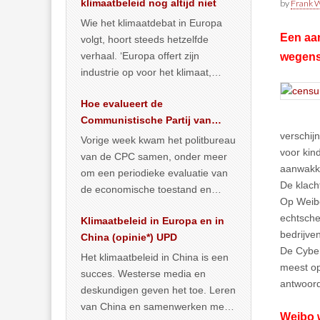
klimaatbeleid nog altijd niet
by
Frank W
Wie het klimaatdebat in Europa
Een aan
volgt, hoort steeds hetzelfde
verhaal. ‘Europa offert zijn
wegens 
industrie op voor het klimaat,
terwijl China onder het mom van
Hoe evalueert de
vergroening
… >> lees meer
Communistische Partij van
verschijn
China de economische
Vorige week kwam het politbureau
voor kin
toestand?
van de CPC samen, onder meer
aanwakke
om een periodieke evaluatie van
De klach
de economische toestand en
Op Weibo
politiek te maken. We
echtsche
Klimaatbeleid in Europa en in
publiceerden
… >> lees meer
bedrijve
China (opinie*) UPD
De Cyber
Het klimaatbeleid in China is een
meest op
succes. Westerse media en
antwoord
deskundigen geven het toe. Leren
van China en samenwerken met
Weibo 