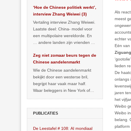
het land dan maar? ‘Dat
‘Hoe de Chinese politiek werkt’,
… >> lees meer
Als reac
interview Zhang Weiwei (3)
meest ge
Vertaling interview Zhang Weiwei.
ongewens
Laatste deel: China- model voor
accounts
een multipolaire wereldorde. En
echter va
… andere landen zijn vrienden of
Eén van 
kunnen het worden.
Ziguan
Zeg niet zomaar beurs tegen de
‘gootoli
Chinese aandelenmarkt
lieden re
Wie de Chinese aandelenmarkt
De haatc
bekijkt door een westerse bril,
onlangs 
begrijpt haar vaak maar half.
levenswi
Waar beleggers in New York of
jaren te
Londen vooral kijken naar winst,
het vijfj
… >> lees meer
Weibo ge
Weibo in
PUBLICATIES
belang. 
platform
De Leestafel # 108: AI mondiaal