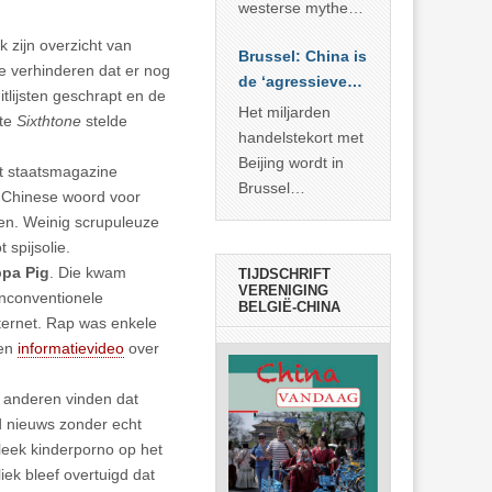
… >> lees meer
westerse mythe of
de dagelijkse
k zijn overzicht van
Brussel: China is
realiteit in China?
te verhinderen dat er nog
de ‘agressieve
tlijsten geschrapt en de
schuldige’
Het miljarden
ite
Sixthtone
stelde
handelstekort met
Beijing wordt in
t staatsmagazine
Brussel
t Chinese woord voor
voorgesteld als
en. Weinig scrupuleuze
bewijs van
 spijsolie.
economische
pa Pig
. Die kwam
TIJDSCHRIFT
agressie. In
VERENIGING
onconventionele
BELGIË-CHINA
werkelijkheid
ternet. Rap was enkele
verhult die
een
informatievideo
over
spectaculaire
rekensom vooral
 anderen vinden dat
de industriële
d nieuws zonder echt
achterstand die
leek kinderporno op het
… >> lees meer
ek bleef overtuigd dat