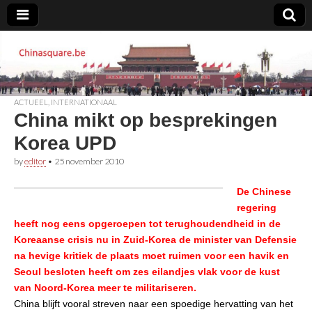
Chinasquare.be
ACTUEEL
,
INTERNATIONAAL
China mikt op besprekingen
Korea UPD
by
editor
•
25 november 2010
De Chinese
regering
heeft nog eens opgeroepen tot terughoudendheid in de
Koreaanse crisis nu in Zuid-Korea de minister van Defensie
na hevige kritiek de plaats moet ruimen voor een havik en
Seoul besloten heeft om zes eilandjes vlak voor de kust
van Noord-Korea meer te militariseren.
China blijft vooral streven naar een spoedige hervatting van het