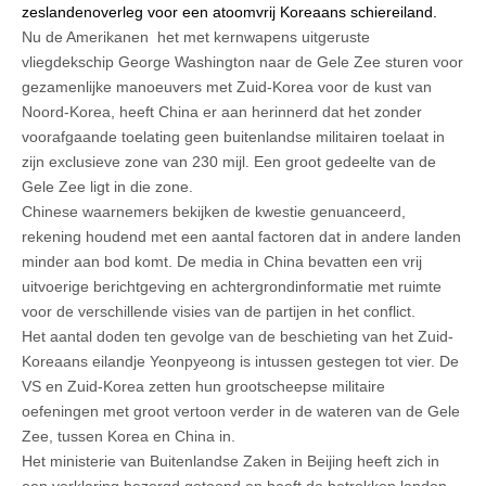
zeslandenoverleg voor een atoomvrij Koreaans schiereiland.
Nu de Amerikanen het met kernwapens uitgeruste
vliegdekschip George Washington naar de Gele Zee sturen voor
gezamenlijke manoeuvers met Zuid-Korea voor de kust van
Noord-Korea, heeft China er aan herinnerd dat het zonder
voorafgaande toelating geen buitenlandse militairen toelaat in
zijn exclusieve zone van 230 mijl. Een groot gedeelte van de
Gele Zee ligt in die zone.
Chinese waarnemers bekijken de kwestie genuanceerd,
rekening houdend met een aantal factoren dat in andere landen
minder aan bod komt. De media in China bevatten een vrij
uitvoerige berichtgeving en achtergrondinformatie met ruimte
voor de verschillende visies van de partijen in het conflict.
Het aantal doden ten gevolge van de beschieting van het Zuid-
Koreaans eilandje Yeonpyeong is intussen gestegen tot vier. De
VS en Zuid-Korea zetten hun grootscheepse militaire
oefeningen met groot vertoon verder in de wateren van de Gele
Zee, tussen Korea en China in.
Het ministerie van Buitenlandse Zaken in Beijing heeft zich in
een verklaring bezorgd getoond en heeft de betrokken landen