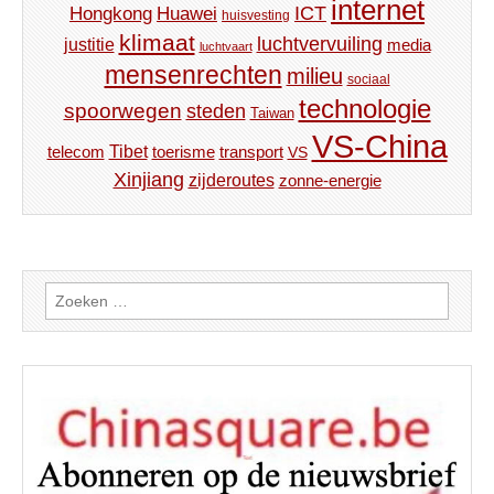
internet
ICT
Hongkong
Huawei
huisvesting
klimaat
luchtvervuiling
justitie
media
luchtvaart
mensenrechten
milieu
sociaal
technologie
spoorwegen
steden
Taiwan
VS-China
Tibet
toerisme
transport
telecom
VS
Xinjiang
zijderoutes
zonne-energie
Zoeken
naar: