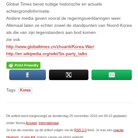
Global Times bevat nuttige historische en actuele
achtergrondinformatie.
Andere media geven vooral de regeringsverklaringen weer.
Allemaal laten ze echter zowel de standpunten van Noord-Korea
als die van zijn tegenstanders aan bod komen.
zie ook
http://www.globaltimes.cn/zhuanti/Korea-War/
http://en.wikipedia.org/wiki/Six-party_talks
Tags:
Korea
Dit artikel werd toegevoegd op donderdag 25 november 2010 om 09:10 geplaatst
onder thema
Actueel
,
Internationaal
.
Je kan de reacties op dit artikel volgen via de
RSS 2.0
feed. Je kan een
reactie
plaatsen
, of
een link
maken vanop uw eigen website.