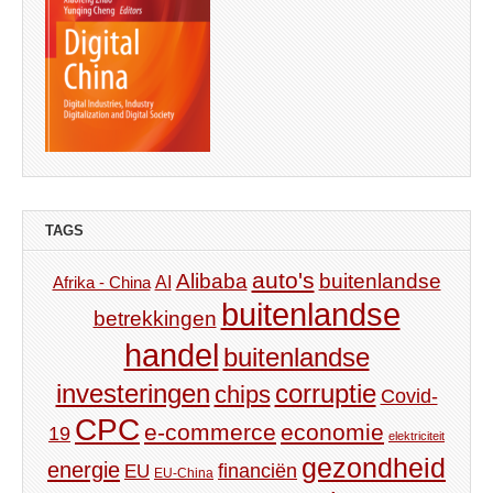
TAGS
auto's
Alibaba
buitenlandse
AI
Afrika - China
buitenlandse
betrekkingen
handel
buitenlandse
investeringen
corruptie
chips
Covid-
CPC
e-commerce
economie
19
elektriciteit
gezondheid
energie
financiën
EU
EU-China