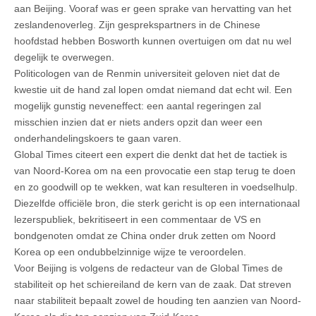
aan Beijing. Vooraf was er geen sprake van hervatting van het
zeslandenoverleg. Zijn gesprekspartners in de Chinese
hoofdstad hebben Bosworth kunnen overtuigen om dat nu wel
degelijk te overwegen.
Politicologen van de Renmin universiteit geloven niet dat de
kwestie uit de hand zal lopen omdat niemand dat echt wil. Een
mogelijk gunstig neveneffect: een aantal regeringen zal
misschien inzien dat er niets anders opzit dan weer een
onderhandelingskoers te gaan varen.
Global Times citeert een expert die denkt dat het de tactiek is
van Noord-Korea om na een provocatie een stap terug te doen
en zo goodwill op te wekken, wat kan resulteren in voedselhulp.
Diezelfde officiële bron, die sterk gericht is op een internationaal
lezerspubliek, bekritiseert in een commentaar de VS en
bondgenoten omdat ze China onder druk zetten om Noord
Korea op een ondubbelzinnige wijze te veroordelen.
Voor Beijing is volgens de redacteur van de Global Times de
stabiliteit op het schiereiland de kern van de zaak. Dat streven
naar stabiliteit bepaalt zowel de houding ten aanzien van Noord-