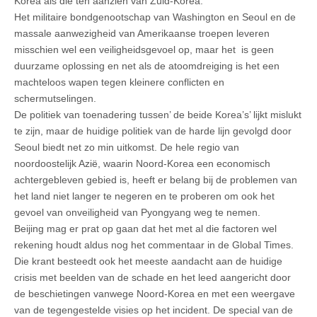
Korea als die ten aanzien van Zuid-Korea.
Het militaire bondgenootschap van Washington en Seoul en de
massale aanwezigheid van Amerikaanse troepen leveren
misschien wel een veiligheidsgevoel op, maar het is geen
duurzame oplossing en net als de atoomdreiging is het een
machteloos wapen tegen kleinere conflicten en
schermutselingen.
De politiek van toenadering tussen’ de beide Korea’s’ lijkt mislukt
te zijn, maar de huidige politiek van de harde lijn gevolgd door
Seoul biedt net zo min uitkomst. De hele regio van
noordoostelijk Azië, waarin Noord-Korea een economisch
achtergebleven gebied is, heeft er belang bij de problemen van
het land niet langer te negeren en te proberen om ook het
gevoel van onveiligheid van Pyongyang weg te nemen.
Beijing mag er prat op gaan dat het met al die factoren wel
rekening houdt aldus nog het commentaar in de Global Times.
Die krant besteedt ook het meeste aandacht aan de huidige
crisis met beelden van de schade en het leed aangericht door
de beschietingen vanwege Noord-Korea en met een weergave
van de tegengestelde visies op het incident. De special van de