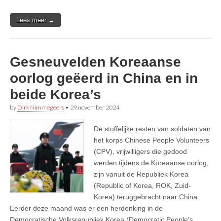
Lees meer →
Gesneuvelden Koreaanse
oorlog geëerd in China en in
beide Korea’s
by
Dirk Nimmegeers
•
29 november 2024
De stoffelijke resten van soldaten van
het korps Chinese People Volunteers
(CPV), vrijwilligers die gedood
werden tijdens de Koreaanse oorlog,
zijn vanuit de Republiek Korea
(Republic of Korea, ROK, Zuid-
Korea) teruggebracht naar China.
Eerder deze maand was er een herdenking in de
Democratische Volksrepubliek Korea (Democratic People’s