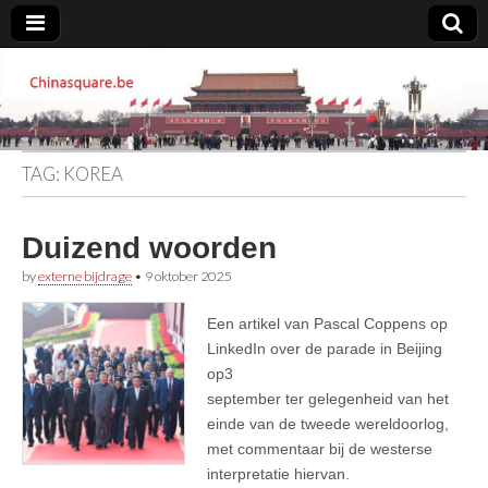
Chinasquare.be
TAG:
KOREA
Duizend woorden
by
externe bijdrage
•
9 oktober 2025
Een artikel van Pascal Coppens op
LinkedIn over de parade in Beijing
op3
september ter gelegenheid van het
einde van de tweede wereldoorlog,
met commentaar bij de westerse
interpretatie hiervan.