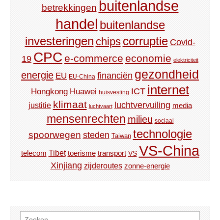
buitenlandse
betrekkingen
handel
buitenlandse
investeringen
corruptie
chips
Covid-
CPC
e-commerce
economie
19
elektriciteit
gezondheid
energie
financiën
EU
EU-China
internet
ICT
Hongkong
Huawei
huisvesting
klimaat
luchtvervuiling
justitie
media
luchtvaart
mensenrechten
milieu
sociaal
technologie
spoorwegen
steden
Taiwan
VS-China
Tibet
toerisme
transport
telecom
VS
Xinjiang
zijderoutes
zonne-energie
Zoeken