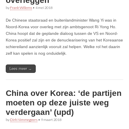
overleggen
by
Frank Willems
•
4 mei 2018
De Chinese staatsraad en buitenlandminister Wang Yi was in
Noord-Korea voor overleg met zijn ambtsgenoot Ri Yong Ho.
China hoopt dat de geplande dialoog tussen de VS en Noord-
Korea positief zal zijn en de denuclearisering van het Koreaanse
schiereiland aanzienlijk vooruit zal helpen. Welke rol het daarin
zelf kan spelen is nog onduidelijk.
Lees meer →
China over Korea: ‘de partijen
moeten op deze juiste weg
verdergaan’ (upd)
by
Dirk Nimmegeers
•
9 maart 2018