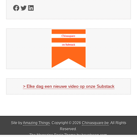
Facebook
Twitter
LinkedIn
> Elke dag een nieuwe video op onze Substack
Site by
Amazing Things
. Copyright © 2026
Chinasquare.be
. All Rights
Reserved.
The Magazine Basic Theme by
bavotasan.com
.