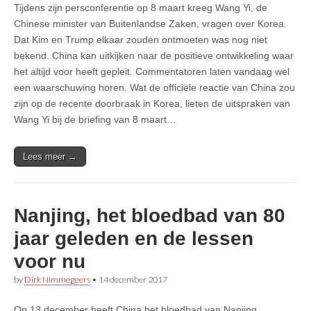
Tijdens zijn persconferentie op 8 maart kreeg Wang Yi, de
Chinese minister van Buitenlandse Zaken, vragen over Korea.
Dat Kim en Trump elkaar zouden ontmoeten was nog niet
bekend. China kan uitkijken naar de positieve ontwikkeling waar
het altijd voor heeft gepleit. Commentatoren laten vandaag wel
een waarschuwing horen. Wat de officiële reactie van China zou
zijn op de recente doorbraak in Korea, lieten de uitspraken van
Wang Yi bij de briefing van 8 maart…
Lees meer →
Nanjing, het bloedbad van 80
jaar geleden en de lessen
voor nu
by
Dirk Nimmegeers
•
14 december 2017
Op 13 december heeft China het bloedbad van Nanjing