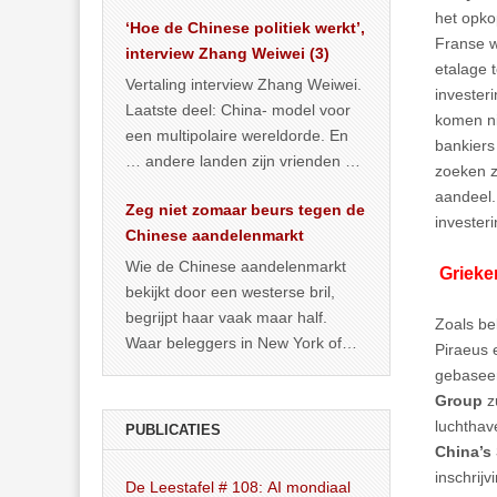
het land dan maar? ‘Dat
het opk
‘Hoe de Chinese politiek werkt’,
… >> lees meer
Franse w
interview Zhang Weiwei (3)
etalage 
Vertaling interview Zhang Weiwei.
invester
Laatste deel: China- model voor
komen ni
een multipolaire wereldorde. En
bankiers
… andere landen zijn vrienden of
zoeken z
kunnen het worden.
aandeel.
Zeg niet zomaar beurs tegen de
investeri
Chinese aandelenmarkt
Wie de Chinese aandelenmarkt
Grieke
bekijkt door een westerse bril,
begrijpt haar vaak maar half.
Zoals b
Waar beleggers in New York of
Piraeus 
Londen vooral kijken naar winst,
gebasee
… >> lees meer
Group
z
luchthav
PUBLICATIES
China’s
inschrij
De Leestafel # 108: AI mondiaal