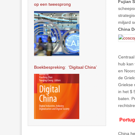
Fujian 
op een tweesprong
scheeps
strategi
miljard 
China D
Centraal
hub kan 
Boekbespreking: ‘Digitaal China’
en Noord
de Griek
Griekse
in het $
baten. P
rechtstre
Portug
China he