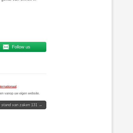
Follow us
ternationaal
.
n vanop uw eigen website.
le stand van zaken 131 →