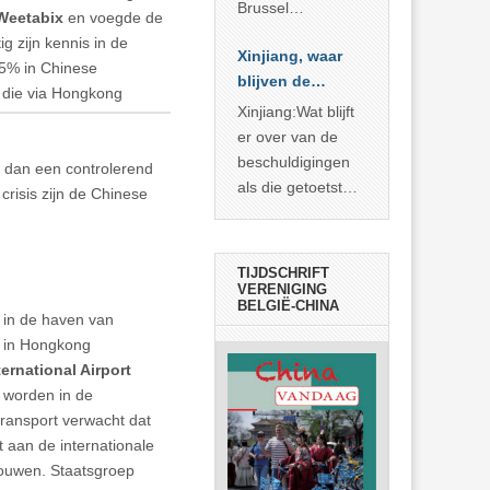
Brussel
Weetabix
en voegde de
voorgesteld als
g zijn kennis in de
Xinjiang, waar
bewijs van
15% in Chinese
blijven de
economische
n die via Hongkong
bewijzen?
agressie. In
Xinjiang:Wat blijft
werkelijkheid
er over van de
verhult die
beschuldigingen
r dan een controlerend
spectaculaire
als die getoetst
crisis zijn de Chinese
rekensom vooral
worden aan de
de industriële
feiten? Niet veel
achterstand die
TIJDSCHRIFT
… >> lees meer
VERENIGING
BELGIË-CHINA
 in de haven van
t in Hongkong
ternational Airport
 worden in de
transport verwacht dat
t aan de internationale
bouwen. Staatsgroep