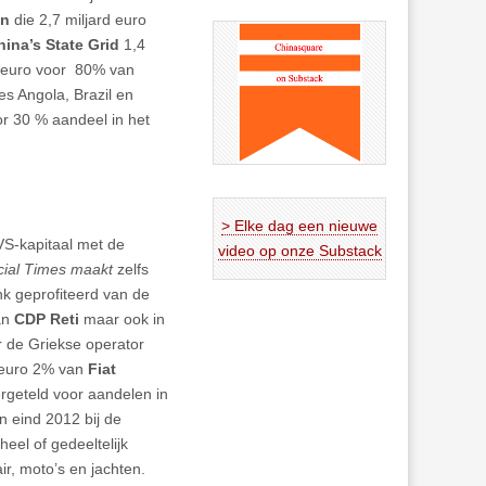
on
die 2,7 miljard euro
hina’s State Grid
1,4
rd euro voor 80% van
es Angola, Brazil en
or 30 % aandeel in het
> Elke dag een nieuwe
VS-kapitaal met de
video op onze Substack
cial Times maakt
zelfs
ink geprofiteerd van de
an
CDP Reti
maar ook in
ar de Griekse operator
 euro 2% van
Fiat
rgeteld voor aandelen in
 eind 2012 bij de
eel of gedeeltelijk
air, moto’s en jachten.