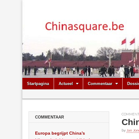
Chinasquare.
Skip
Main
Startpagina
Actueel
Commentaar
Dossi
to
menu
Sub
content
menu
COMMENT
COMMENTAAR
Chin
by
Jan Jon
Europa begrijpt China’s