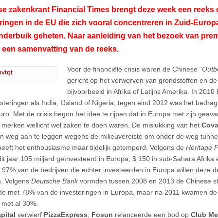
se zakenkrant Financial Times brengt deze week een reeks
ringen in de EU die zich vooral concentreren in Zuid-Euro
derbuik geheten. Naar aanleiding van het bezoek van prem
 een samenvatting van de reeks.
Voor de financiële crisis waren de Chinese “
Outb
gericht op het verwerven van grondstoffen en de
bijvoorbeeld in Afrika of Latijns Amerika. In 201
esteringen als India, IJsland of Nigeria; tegen eind 2012 was het bedrag
euro. Met de crisis begon het idee te rijpen dat in Europa met zijn gea
merken wellicht wel zaken te doen waren. De mislukking van het
Cov
n weg aan te leggen wegens de milieuvereiste om onder de weg tunnel
eeft het enthousiasme maar tijdelijk getemperd. Volgens de
Heritage 
it jaar 105 miljard geïnvesteerd in Europa, $ 150 in sub-Sahara Afrika 
 97% van de bedrijven die echter investeerden in Europa willen deze 
n. Volgens
Deutsche Bank
vormden tussen 2008 en 2013 de Chinese 
e met 78% van de investeringen in Europa, maar na 2011 kwamen de
 met al 30%.
pital
verwierf
PizzaExpress
,
Fosun
relanceerde een bod op
Club M