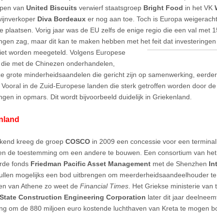
open van
United Biscuits
verwierf staatsgroep
Bright Food
in het VK
ijnverkoper
Diva Bordeaux
er nog aan toe. Toch is Europa weigerachti
te plaatsen. Vorig jaar was de EU zelfs de enige regio die een val met 
ingen zag, maar dit kan te maken hebben met het feit dat investeringe
et worden meegeteld. Volgens Europese
 die met de Chinezen onderhandelen,
e grote minderheidsaandelen die gericht zijn op samenwerking, eerde
 Vooral in de Zuid-Europese landen die sterk getroffen worden door de 
ngen in opmars. Dit wordt bijvoorbeeld duidelijk in Griekenland.
nland
ekend kreeg de groep
COSCO
in 2009 een concessie voor een terminal
en de toestemming om een andere te bouwen. Een consortium van he
rde fonds
Friedman Pacific Asset Management
met de Shenzhen
In
ullen mogelijks een bod uitbrengen om meerderheidsaandeelhouder te
en van Athene zo weet de
Financial Times
. Het Griekse ministerie van 
 State Construction Engineering Corporation
later dit jaar deelneem
ving om de 880 miljoen euro kostende luchthaven van Kreta te mogen 