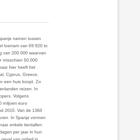
 Spanje namen tussen
ieel toenam van 69.920 to
ng van 200.000 waarvan
er misschien 50.000.
aar hier heeft het
gal, Cyprus, Greece,
er een huis koopt. Zo
enlanden reizen. In
kopers. Volgens
00 miljoen euro
ind 2015. Van de 1360
anen. In Spanje vormen
aar enkele tientallen.
dagen per jaar in hun
geval van onheil in