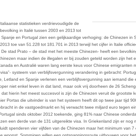
Italiaanse statistieken verdrievoudigde de
bevolking in Italië tussen 2003 en 2013 tot
 Spanje en Portugal zien een gelijkaardige verhoging: de Chinezen in
013 toe van 51.228 tot 181.701 in 2013 terwijl het cijfer in Italie offic
 De stad Prato – de stad met het meeste Chinezen- heeft een bevolki
hinezen maar indien de illegalen er bij zouden geteld worden zijn het 
anada en Australië waren lang eerste keus voor Chinese emigranten m
visa”- systeem van verblijfsvergunning verandering in gebracht: Portu
e, Letland en Spanje verlenen een verblijfsvergunning aan iemand die 
oper niet enkel leven in dat land, maar ook vrij doorheen de 26 Scheng
, dat hierin het meest succesvol is zijn de Chinezen veruit de grootste 
er Portas die uitvinder is van het systeem heeft dit op twee jaar tijd 9
bracht in de vastgoedmarkt en hij verwacht twee miljard euro tegen e
 Portugal sinds oktober 2012 toekende, ging 81% naar Chinese onderd
zen een derde van de 131 uitgereikte visa. In Griekenland zijn er nog m
luidt spenderen vier vijfden van de Chinezen maar het minimum van 7 
e woonst. Sommigen willen een ontsnappingsroute uitbouwen voor het 