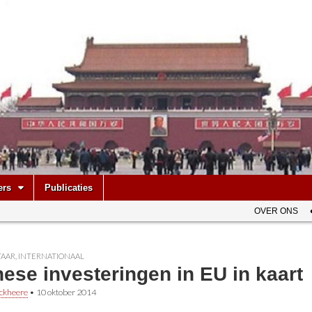
be
ers
Publicaties
OVER ONS
AAR
,
INTERNATIONAAL
ese investeringen in EU in kaart
ckheere
•
10 oktober 2014