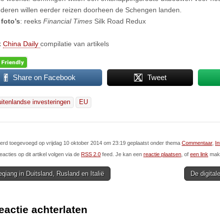
deren willen eerder reizen doorheen de Schengen landen.
foto’s
: reeks
Financial Times
Silk Road Redux
k
China Daily
compilatie van artikels
Share on Facebook
Tweet
uitenlandse investeringen
EU
 werd toegevoegd op vrijdag 10 oktober 2014 om 23:19 geplaatst onder thema
Commentaar
,
In
eacties op dit artikel volgen via de
RSS 2.0
feed. Je kan een
reactie plaatsen
, of
een link
make
qiang in Duitsland, Rusland en Italië
De digita
ion
eactie achterlaten