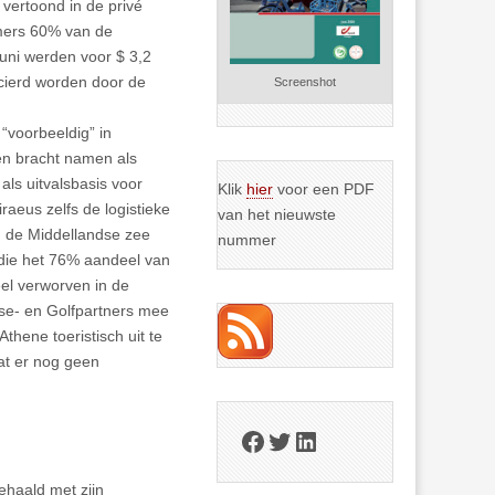
 vertoond in de privé
mers 60% van de
juni werden voor $ 3,2
cierd worden door de
Screenshot
voorbeeldig” in
en bracht namen als
 als uitvalsbasis voor
Klik
hier
voor een PDF
eus zelfs de logistieke
van het nieuwste
n de Middellandse zee
nummer
 die het 76% aandeel van
el verworven in de
se- en Golfpartners mee
thene toeristisch uit te
at er nog geen
Facebook
Twitter
LinkedIn
ehaald met zijn