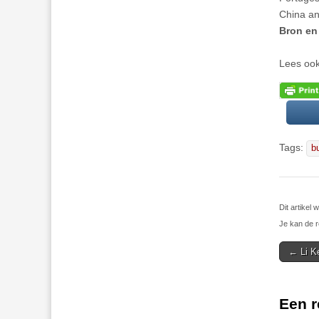
China an
Bron en 
Lees oo
Tags:
b
Dit artikel
Je kan de r
Post
← Li Ke
navigat
Een r