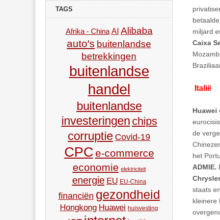
privatis
TAGS
betaalde
Alibaba
AI
miljard 
Afrika - China
auto's
buitenlandse
Caixa S
Mozambiq
betrekkingen
Braziliaa
buitenlandse
handel
Italië
buitenlandse
Huawei
investeringen
chips
eurocisi
corruptie
de vergel
Covid-19
Chinezen
CPC
e-commerce
het Por
economie
ADMIE.
elektriciteit
Chrysle
energie
EU
EU-China
staats e
gezondheid
financiën
kleinere
Hongkong
Huawei
huisvesting
overgeno