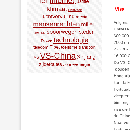
internet
ICT
justitie
klimaat
Visa
luchtvaart
luchtvervuiling
media
Volgens 
mensenrechten
milieu
Chinese 
spoorwegen
steden
sociaal
300.000.
technologie
Taiwan
2003 en 2
Tibet
toerisme
transport
telecom
223.367.
VS-China
16.000 C
Xinjiang
VS
De VS, C
zijderoutes
zonne-energie
“gouden 
Hongarij
kan de k
Portugal
vicepremi
binnenge
visa die
de Chine
Naar ver
Portuges