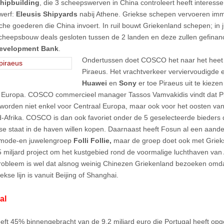
Shipbuilding
, die 3 scheepswerven in China controleert heeft interesse
werf:
Eleusis Shipyards
nabij Athene. Griekse schepen vervoeren im
sche goederen die China invoert. In ruil bouwt Griekenland schepen; in 
scheepsbouw deals gesloten tussen de 2 landen en deze zullen gefinan
evelopment Bank
.
Ondertussen doet COSCO het naar het heet “
Piraeus. Het vrachtverkeer verviervoudigde 
Huawei
en
Sony
er toe Piraeus uit te kiezen
 Europa. COSCO commercieel manager Tassos Vamvakidis vindt dat Pira
worden niet enkel voor Centraal Europa, maar ook voor het oosten va
-Afrika. COSCO is dan ook favoriet onder de 5 geselecteerde bieders
se staat in de haven willen kopen. Daarnaast heeft Fosun al een aande
 mode-en juwelengroep
Folli Follie,
maar de groep doet ook met Griek
 5 miljard project om het kustgebied rond de voormalige luchthaven van A
robleem is wel dat alsnog weinig Chinezen Griekenland bezoeken omd
ekse lijn is vanuit Beijing of Shanghai.
al
eft 45% binnengebracht van de 9,2 miljard euro die Portugal heeft opg