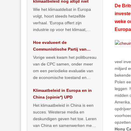
klimaatbeleid nog altijd niet
De Brit
Wie het klimaatdebat in Europa
investe
volgt, hoort steeds hetzelfde
weke on
verhaal. ‘Europa offert zijn
Europa
industrie op voor het klimaat,
terwijl China onder het mom van
Hoe evalueert de
vergroening
… >> lees meer
Communistische Partij van
China de economische
Vorige week kwam het politbureau
veel inv
toestand?
van de CPC samen, onder meer
miljard 
om een periodieke evaluatie van
bekende 
de economische toestand en
Polen ee
politiek te maken. We
leggen h
Klimaatbeleid in Europa en in
publiceerden
… >> lees meer
midden d
China (opinie*) UPD
Amerika.
Het klimaatbeleid in China is een
opdrijve
succes. Westerse media en
voorhoed
deskundigen geven het toe. Leren
opzetten
van China en samenwerken met
Hony Ca