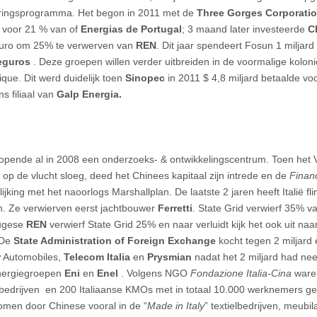
eringsprogramma. Het begon in 2011 met de
Three Gorges Corporati
 voor 21 % van of
Energias de Portugal
; 3 maand later investeerde
C
euro om 25% te verwerven van
REN
. Dit jaar spendeert Fosun 1 milja
eguros
. Deze groepen willen verder uitbreiden in de voormalige koloni
ue. Dit werd duidelijk toen
Sinopec
in 2011 $ 4,8 miljard betaalde vo
ns filiaal van
Galp Energia.
opende al in 2008 een onderzoeks- & ontwikkelingscentrum. Toen het 
s op de vlucht sloeg, deed het Chinees kapitaal zijn intrede en de
Finan
ijking met het naoorlogs Marshallplan. De laatste 2 jaren heeft Italië fl
. Ze verwierven eerst jachtbouwer
Ferretti
. State Grid verwierf 35% v
tugese
REN
verwierf State Grid 25% en naar verluidt kijk het ook uit na
De
State Administration of Foreign Exchange
kocht tegen 2 miljard
r
Automobiles,
Telecom Italia
en
Prysmian
nadat het 2 miljard had nee
nergiegroepen
Eni
en
Enel
. Volgens NGO
Fondazione Italia-Cina
waren
 bedrijven en 200 Italiaanse KMOs met in totaal 10.000 werknemers geh
men door Chinese vooral in de “
Made in Italy
” textielbedrijven, meubil