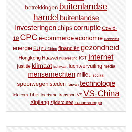
buitenlandse
betrekkingen
handel
buitenlandse
investeringen
corruptie
chips
Covid-
CPC
e-commerce
economie
19
elektriciteit
gezondheid
energie
financiën
EU
EU-China
internet
ICT
Hongkong
Huawei
huisvesting
klimaat
luchtvervuiling
justitie
media
luchtvaart
mensenrechten
milieu
sociaal
technologie
spoorwegen
steden
Taiwan
VS-China
Tibet
toerisme
transport
telecom
VS
Xinjiang
zijderoutes
zonne-energie