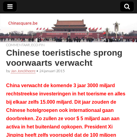
Chinasquare.be
COMMENTAAR
,
ECO-FIN
Chinese toeristische sprong
voorwaarts verwacht
by
Jan Jonckheere
•
24 januari 2015
China verwacht de komende 3 jaar 3000 miljard
rechtstreekse investeringen in het toerisme en alles
bij elkaar zelfs 15.000 miljard. Dit jaar zouden de
Chinese hotelgroepen ook internationaal gaan
doorbreken. Zo zullen ze voor $ 5 miljard aan aan
activa in het buitenland opkopen. President Xi
Jinping heeft zelfs voorspeld dat de 100 miljoen