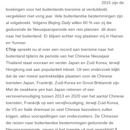
2015 zijn de
boekingen voor het buitenlands toerisme al verdubbeld,
vergeleken met vorig jaar. Vele buitenlandse bestemmingen zijn
al volgeboekt. Volgens
Beijing Daily
willen 60 % van zij die
gedurende de Nieuwjaarsperiode een reis plannen dit doen
naar het buitenland. Er blijven echter nog plaatsen vrij in Hainan
en Yunnan.
CTrip
spreekt nu al over een record aan toerisme naar het
buitenland tijdens de periode van het Chinese Nieuwjaar.
Thailand staat vooraan en verder Japan en Zuid Korea, terwijl
Hongkong wat aan populariteit inboet. Uit een onderzoek blijkt
dat de vier meest aantrekkelijke plaatsen voor de Chinese
toeristen Japan, Frankrijk, Zuid-Korea en Groot-Brittannië zijn.
Met de zwakkere yen kan Japan rekenen of een
verzevenvoudiging tussen 2013 en 2020 van het aantal Chinese
toeristen, Frankrijk op een vervijfvoudiging, terwijl Zuid-Korea,
de VS en Italië driemaal zo veel Chinese bezoekers zullen
krijgen, aldus voorspellingen van onderzoekers. De Chinezen
die reizen naar buitenlandse bestemmingen gedurende de
Nieuwjaarsperiode, geven al het meeste uit met gemiddeld $