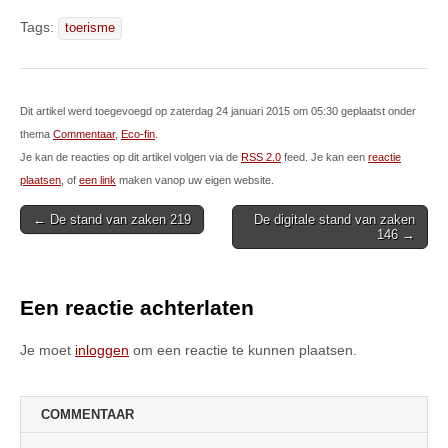
Tags:
toerisme
Dit artikel werd toegevoegd op zaterdag 24 januari 2015 om 05:30 geplaatst onder
thema
Commentaar
,
Eco-fin
.
Je kan de reacties op dit artikel volgen via de
RSS 2.0
feed. Je kan een
reactie
plaatsen
, of
een link
maken vanop uw eigen website.
Post
← De stand van zaken 219
De digitale stand van zaken
146 →
navigation
Een reactie achterlaten
Je moet
inloggen
om een reactie te kunnen plaatsen.
COMMENTAAR