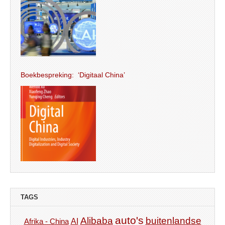
Boekbespreking: ‘Digitaal China’
TAGS
auto's
Alibaba
buitenlandse
AI
Afrika - China