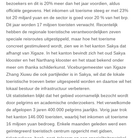
bezoekers en dit is 20% meer dan het jaar voordien, aldus
officiële gegevens. Het inkomen uit toerisme steeg er met 23%
tot 20 miljard yuan en de sector is goed voor 20 % van het brp.
Dit jaar worden 17 miljoen toeristen verwacht. Recentelijk
hebben de regionale toeristische verantwoordelijken zeven
speciale reisroutes uitgestippeld, maar hoe het toerisme
concreet gestimuleerd wordt, zien we in het kanton Sakya dat
afhangt van Xigaze. In het kanton bevindt zich het oud Sakya
klooster en het Narthang klooster en het staat bekend onder
meer om thanka schilderkunst. Viceburgemeester van Xigaze
Zhang Xiuwu die ook partijleider is in Sakya, wil dat de lokale
toeristische troeven beter uitgespeeld worden en daartoe wil het
lokaal bestuur de infrastructuur verbeteren.
Uit statistieken blijkt dat het gebied voornamelijk bezocht wordt
door pelgrims en academische onderzoekers. Het verwelkomde
de afgelopen 3 jaren 400.000 pelgrims jaarlijks. Vorig jaar trok
het kanton 146.000 toeristen, waarbij het inkomen uit toerisme
16 miljoen yuan bedroeg. Enkele maanden geleden werd een
geïntegreerd toeristisch centrum opgericht met gidsen,
ticketverkoop, bank, post, telecom en een specialiteitenwinkel