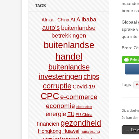
maanden.
TAGS
brede sa
Alibaba
AI
Afrika - China
Globaal 
auto's
buitenlandse
sprake v
betrekkingen
qua inte
buitenlandse
Bron:
Th
handel
buitenlandse
investeringen
chips
corruptie
Tags:
P
Covid-19
CPC
e-commerce
economie
elektriciteit
Dit artike
energie
EU
EU-China
Je kan de r
gezondheid
financiën
Post
← De we
Hongkong
Huawei
huisvesting
navigat