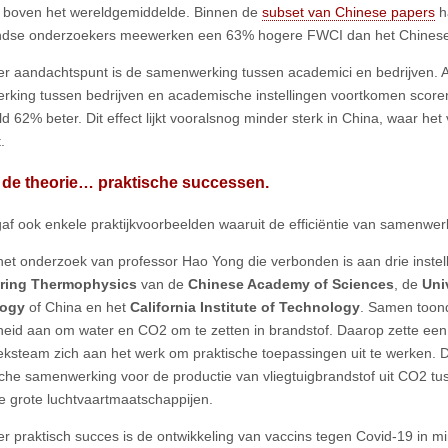
 boven het wereldgemiddelde. Binnen de
subset van Chinese papers
h
andse onderzoekers meewerken een 63% hogere FWCI dan het Chinese
r aandachtspunt is de samenwerking tussen academici en bedrijven. Art
king tussen bedrijven en academische instellingen voortkomen scor
d 62% beter. Dit effect lijkt vooralsnog minder sterk in China, waar het
.
 de theorie… praktische successen.
gaf ook enkele praktijkvoorbeelden waaruit de efficiëntie van samenwerk
 het onderzoek van professor Hao Yong die verbonden is aan drie instel
ring Thermophysics
van de
Chinese Academy of Sciences
, de
Uni
logy
of China en het
California Institute of Technology
. Samen toon
heid aan om water en CO2 om te zetten in brandstof. Daarop zette een
ksteam zich aan het werk om praktische toepassingen uit te werken. Dit
sche samenwerking voor de productie van vliegtuigbrandstof uit CO2 tus
e grote luchtvaartmaatschappijen.
r praktisch succes is de ontwikkeling van vaccins tegen Covid-19 in 