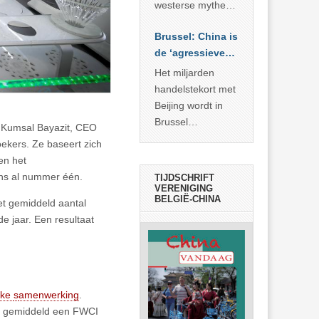
… >> lees meer
westerse mythe of
de dagelijkse
Brussel: China is
realiteit in China?
de ‘agressieve
schuldige’
Het miljarden
handelstekort met
Beijing wordt in
Brussel
 Kumsal Bayazit, CEO
voorgesteld als
ekers. Ze baseert zich
bewijs van
en het
economische
ens al nummer één.
TIJDSCHRIFT
agressie. In
VERENIGING
BELGIË-CHINA
et gemiddeld aantal
werkelijkheid
de jaar. Een resultaat
verhult die
spectaculaire
rekensom vooral
de industriële
achterstand die
jke
s
amenwerking
.
… >> lees meer
en gemiddeld een FWCI