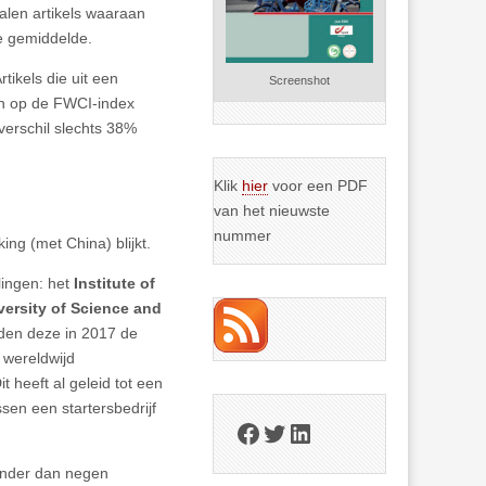
alen artikels waaraan
 gemiddelde.
ikels die uit een
Screenshot
en op de FWCI-index
 verschil slechts 38%
Klik
hier
voor een PDF
van het nieuwste
nummer
ing (met China) blijkt.
lingen: het
Institute of
versity of Science and
den deze in 2017 de
 wereldwijd
 heeft al geleid tot een
sen een startersbedrijf
Facebook
Twitter
LinkedIn
minder dan negen