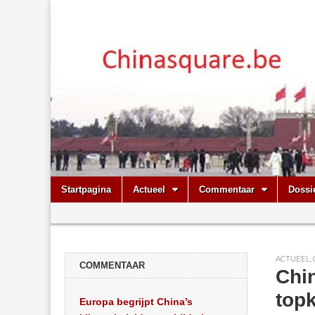
Chinasquare.
Skip
Main
Startpagina
Actueel
Commentaar
Dossi
to
menu
Sub
content
menu
ACTUEEL
,
COMMENTAAR
Chi
topk
Europa begrijpt China’s