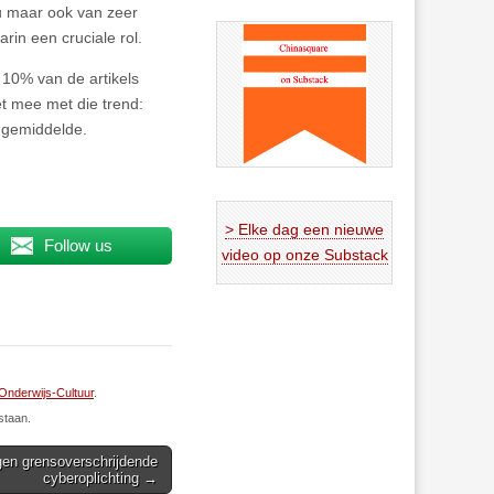
u maar ook van zeer
in een cruciale rol.
10% van de artikels
et mee met die trend:
ldgemiddelde.
> Elke dag een nieuwe
Follow us
video op onze Substack
Onderwijs-Cultuur
.
staan.
gen grensoverschrijdende
cyberoplichting →