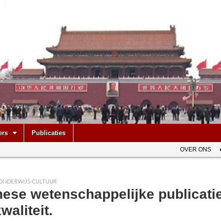
be
ers
Publicaties
OVER ONS
ONDERWIJS-CULTUUR
nese wetenschappelijke publicati
waliteit.