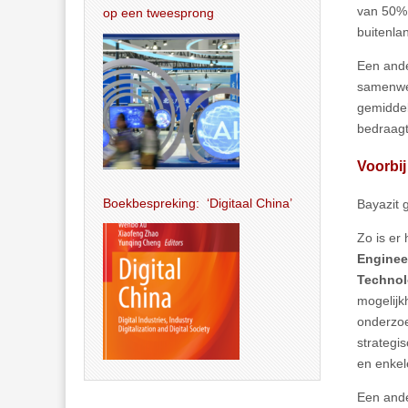
van 50%
op een tweesprong
buitenl
Een ande
samenwer
gemiddel
bedraagt
Voorbij
Boekbespreking: ‘Digitaal China’
Bayazit 
Zo is er
Enginee
Techno
mogelijk
onderzoe
strategi
en enkel
Een ande