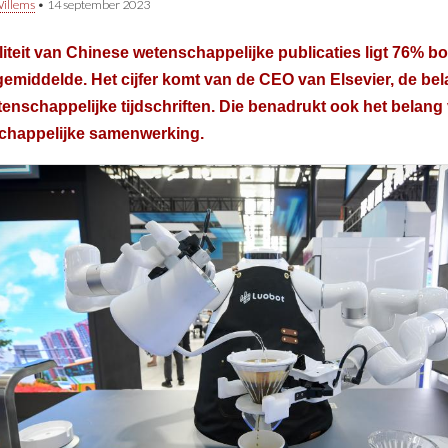
illems
•
14 september 2023
iteit van Chinese wetenschappelijke publicaties ligt 76% b
emiddelde. Het cijfer komt van de CEO van Elsevier, de bela
enschappelijke tijdschriften. Die benadrukt ook het belang 
chappelijke samenwerking.