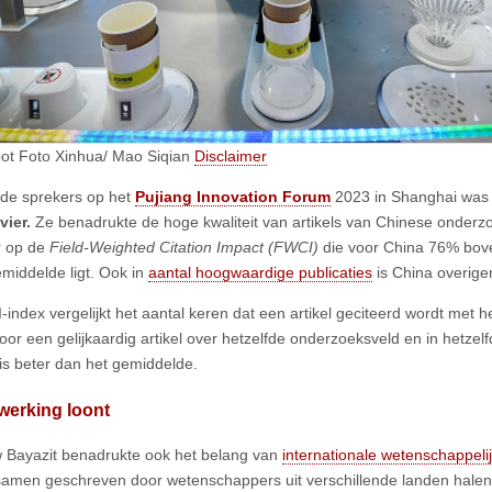
bot Foto Xinhua/ Mao Siqian
Disclaimer
de sprekers op het
Pujiang Innovation Forum
2023 in Shanghai was
vier.
Ze benadrukte de hoge kwaliteit van artikels van Chinese onderzo
r op de
Field-Weighted Citation Impact (FWCI)
die voor China 76% bov
middelde ligt. Ook in
aantal hoogwaardige publicaties
is China overig
index vergelijkt het aantal keren dat een artikel geciteerd wordt met h
voor een gelijkaardig artikel over hetzelfde onderzoeksveld en in hetzelf
is beter dan het gemiddelde.
erking loont
Bayazit benadrukte ook het belang van
internationale wetenschappeli
 samen geschreven door wetenschappers uit verschillende landen hal