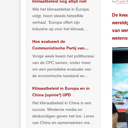
klimaatbeleid nog altijd niet
by
Frank W
Wie het klimaatdebat in Europa
De kwal
volgt, hoort steeds hetzelfde
verhaal. ‘Europa offert zijn
wereldg
industrie op voor het klimaat,
van wet
terwijl China onder het mom van
wetens
Hoe evalueert de
vergroening
… >> lees meer
Communistische Partij van
China de economische
Vorige week kwam het politbureau
toestand?
van de CPC samen, onder meer
om een periodieke evaluatie van
de economische toestand en
politiek te maken. We
Klimaatbeleid in Europa en in
publiceerden
… >> lees meer
China (opinie*) UPD
Het klimaatbeleid in China is een
succes. Westerse media en
deskundigen geven het toe. Leren
van China en samenwerken met