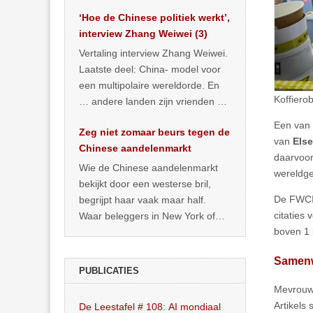
het land dan maar? ‘Dat
‘Hoe de Chinese politiek werkt’,
… >> lees meer
interview Zhang Weiwei (3)
Vertaling interview Zhang Weiwei.
Laatste deel: China- model voor
een multipolaire wereldorde. En
Koffiero
… andere landen zijn vrienden of
kunnen het worden.
Een van 
Zeg niet zomaar beurs tegen de
van
Else
Chinese aandelenmarkt
daarvoo
Wie de Chinese aandelenmarkt
wereldge
bekijkt door een westerse bril,
De FWCI-
begrijpt haar vaak maar half.
citaties 
Waar beleggers in New York of
boven 1 
Londen vooral kijken naar winst,
… >> lees meer
Samenw
PUBLICATIES
Mevrouw 
Artikels
De Leestafel # 108: AI mondiaal