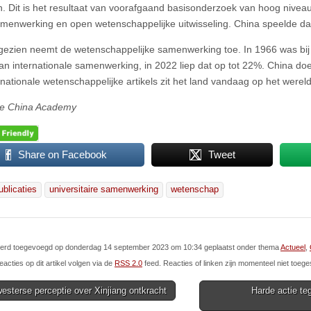
 Dit is het resultaat van voorafgaand basisonderzoek van hoog nivea
menwerking en open wetenschappelijke uitwisseling. China speelde daar
gezien neemt de wetenschappelijke samenwerking toe. In 1966 was bij 
an internationale samenwerking, in 2022 liep dat op tot 22%. China do
rnationale wetenschappelijke artikels zit het land vandaag op het were
e China Academy
Share on Facebook
Tweet
ublicaties
universitaire samenwerking
wetenschap
l werd toegevoegd op donderdag 14 september 2023 om 10:34 geplaatst onder thema
Actueel
,
eacties op dit artikel volgen via de
RSS 2.0
feed. Reacties of linken zijn momenteel niet toege
sterse perceptie over Xinjiang ontkracht
Harde actie te
ion