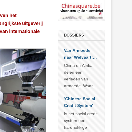
oven het
ngrijkste uitgeverij
van internationale
DOSSIERS
Van Armoede
naar Welvaart:
Wat Afrika kan
China en Afrika
leren van
delen een
China’s
verleden van
economisch
armoede. Waar
wonder
China er de
‘Chinese Social
voorbije veertig
Credit System’
jaar in slaagde
meer dan 800
Is het social credit
miljoen mensen
system een
uit de armoede
hardnekkige