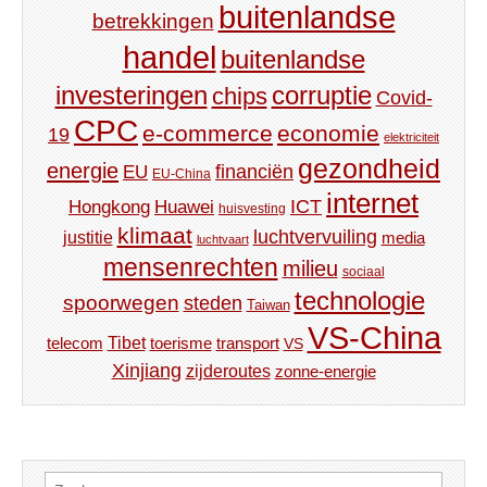
buitenlandse
betrekkingen
handel
buitenlandse
investeringen
corruptie
chips
Covid-
CPC
e-commerce
economie
19
elektriciteit
gezondheid
energie
financiën
EU
EU-China
internet
ICT
Hongkong
Huawei
huisvesting
klimaat
luchtvervuiling
justitie
media
luchtvaart
mensenrechten
milieu
sociaal
technologie
spoorwegen
steden
Taiwan
VS-China
Tibet
toerisme
transport
telecom
VS
Xinjiang
zijderoutes
zonne-energie
Zoeken