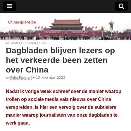
Chinasquare.be
ALGEMEEN
,
COMMENTAAR
Dagbladen blijven lezers op
het verkeerde been zetten
over China
by
Peter Peverelli
•
13 november 2023
Nadat ik
vorige week
schreef over de manier waarop
trollen op sociale media vals nieuws over China
verspreiden, is hier een vervolg over de subtielere
manier waarop journalisten van onze dagbladen te
werk gaan.