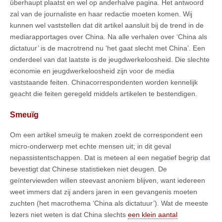
überhaupt plaatst en wel op anderhalve pagina. Het antwoord
zal van de journaliste en haar redactie moeten komen. Wij
kunnen wel vaststellen dat dit artikel aansluit bij de trend in de
mediarapportages over China. Na alle verhalen over ‘China als
dictatuur’ is de macrotrend nu ‘het gaat slecht met China’. Een
onderdeel van dat laatste is de jeugdwerkeloosheid. Die slechte
economie en jeugdwerkeloosheid zijn voor de media
vaststaande feiten. Chinacorrespondenten worden kennelijk
geacht die feiten geregeld middels artikelen te bestendigen.
Smeuïg
Om een artikel smeuïg te maken zoekt de correspondent een
micro-onderwerp met echte mensen uit; in dit geval
nepassistentschappen. Dat is meteen al een negatief begrip dat
bevestigt dat Chinese statistieken niet deugen. De
geïnterviewden willen steevast anoniem blijven, want iedereen
weet immers dat zij anders jaren in een gevangenis moeten
zuchten (het macrothema ‘China als dictatuur’). Wat de meeste
lezers niet weten is dat China slechts
een klein aantal