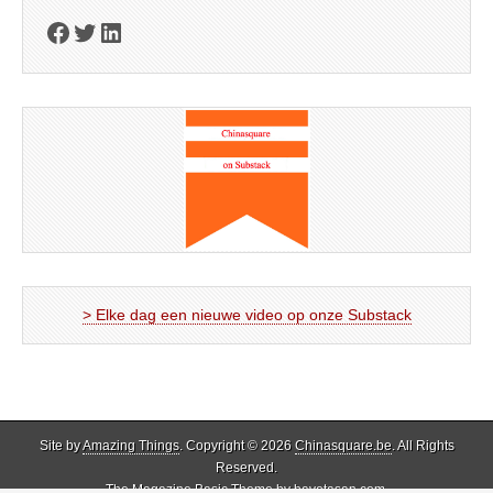
Facebook
Twitter
LinkedIn
> Elke dag een nieuwe video op onze Substack
Site by
Amazing Things
. Copyright © 2026
Chinasquare.be
. All Rights
Reserved.
The Magazine Basic Theme by
bavotasan.com
.