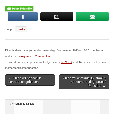
Tags:
media
Dit artikel werd toegevoegd op maandag 13 november 2023 om 14:51 geplaatst
onder thema
Algemeen
,
Commentaar
.
Je kan de reacties op dit artikel volgen via de
RSS 2.0
feed. Reacties of linken zijn
momenteel niet toegestaan.
Post
← China wil behoorlijk
China wil onmiddellijk staakt-
beheer poolgebieden
het-vuren oorlog Israël /
navigation
Palestina →
COMMENTAAR