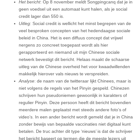
Het bericht
: Op 8 november meldt Songpingcanq dat je in
geen voedsel uit een automaat kunt halen, als je social
credit lager dan 550 is.
Uitleg
: Social credit is wellicht het minst begrepen van de
veel besproken concepten van het hedendaagse sociale
beleid in China. Het is een diffuus concept dat vrijwel
nergens zo concreet toegepast wordt als hier
gerapporteerd en niemand uit mijn Chinese sociale
netwerk bevestigt dit bericht. Helaas maakt de schaarse
uitleg van de Chinese overheid het voor kwaadwillenden
makkelijk hierover vals nieuws te verspreiden.
Analyse
: de naam van de twitteraar lijkt Chinees, maar is
niet volgens de regels van het Pinyin gespeld. Chinezen
schrijven hun pseudoniemen gewoonlijk in karakters of
regulier Pinyin. Deze persoon heeft dit bericht bovendien
meerdere malen geplaatst met steeds andere foto’s of
video’s. In een ander bericht wordt gemeld dat je in China
zonder bewijs van bepaalde vaccinaties niet digitaal kunt
betalen. De truc achter dit type ‘nieuws’ is dat de schrijver
het bericht baseert op termen die de meeste lezers uit