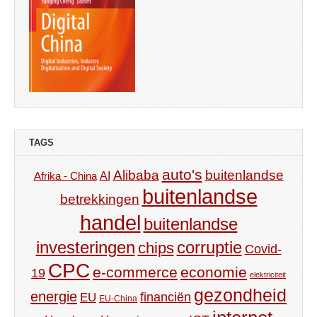
TAGS
auto's
Alibaba
buitenlandse
AI
Afrika - China
buitenlandse
betrekkingen
handel
buitenlandse
investeringen
corruptie
chips
Covid-
CPC
e-commerce
economie
19
elektriciteit
gezondheid
energie
financiën
EU
EU-China