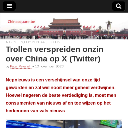
Chinasquare.be
ALGEMEEN
,
COMMENTAAR
,
ECO-FIN
Trollen verspreiden onzin
over China op X (Twitter)
by
Peter Peverelli
•
10 november 2023
Nepnieuws is een verschijnsel van onze tijd
geworden en zal wel nooit meer geheel verdwijnen.
Hoewel negeren de beste verdediging is, moet men
consumenten van nieuws af en toe wijzen op het
herkennen van vals nieuws.