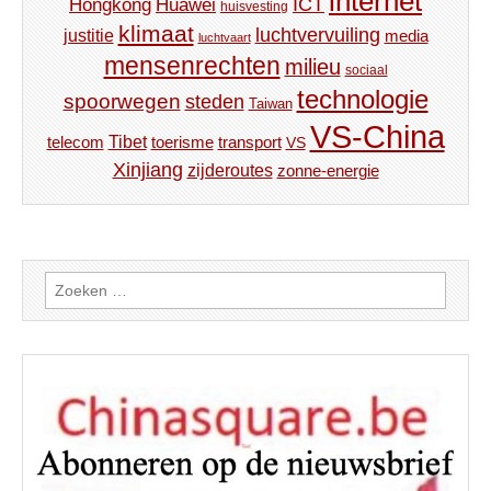
internet
ICT
Hongkong
Huawei
huisvesting
klimaat
luchtvervuiling
justitie
media
luchtvaart
mensenrechten
milieu
sociaal
technologie
spoorwegen
steden
Taiwan
VS-China
Tibet
toerisme
transport
telecom
VS
Xinjiang
zijderoutes
zonne-energie
Zoeken
naar: