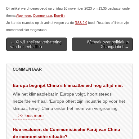
Dit artikel werd toegevoegd op vrijdag 10 november 2023 om 13:35 geplaatst onder
thema
Algemeen
,
Commentaar
,
Eco-fin
.
Je kan de reacties op dit artikel volgen via de
RSS 2.0
feed. Reacties of linken zijn
momenteel niet toegestaan.
Post
← Xi wil snellere verbetering
Witboek over politiek in
van het leefmilieu
Xizang/Tibet →
navigation
COMMENTAAR
Europa begrijpt China’s klimaatbeleid nog altijd niet
Wie het klimaatdebat in Europa volgt, hoort steeds
hetzelfde verhaal. ‘Europa offert zijn industrie op voor het
klimaat, terwijl China onder het mom van vergroening
… >> lees meer
Hoe evalueert de Communistische Partij van China
de economische situatie?