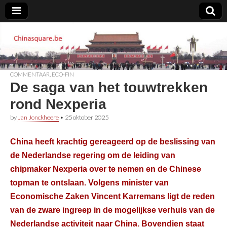
Chinasquare.be
COMMENTAAR
,
ECO-FIN
De saga van het touwtrekken
rond Nexperia
by
Jan Jonckheere
•
25 oktober 2025
China heeft krachtig gereageerd op de beslissing van
de Nederlandse regering om de leiding van
chipmaker Nexperia over te nemen en de Chinese
topman te ontslaan. Volgens minister van
Economische Zaken Vincent Karremans ligt de reden
van de zware ingreep in de mogelijkse verhuis van de
Nederlandse activiteit naar China. Bovendien staat