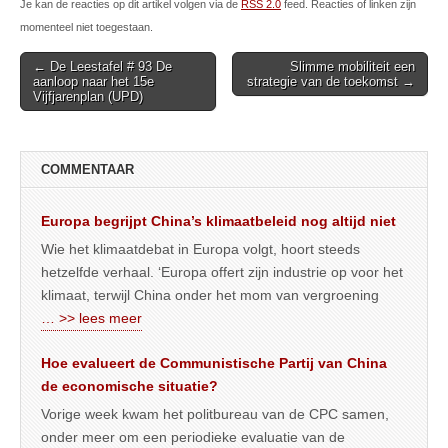
Je kan de reacties op dit artikel volgen via de
RSS 2.0
feed. Reacties of linken zijn
momenteel niet toegestaan.
Post
← De Leestafel # 93 De
Slimme mobiliteit een
aanloop naar het 15e
strategie van de toekomst →
navigation
Vijfjarenplan (UPD)
COMMENTAAR
Europa begrijpt China’s klimaatbeleid nog altijd niet
Wie het klimaatdebat in Europa volgt, hoort steeds
hetzelfde verhaal. ‘Europa offert zijn industrie op voor het
klimaat, terwijl China onder het mom van vergroening
… >> lees meer
Hoe evalueert de Communistische Partij van China
de economische situatie?
Vorige week kwam het politbureau van de CPC samen,
onder meer om een periodieke evaluatie van de