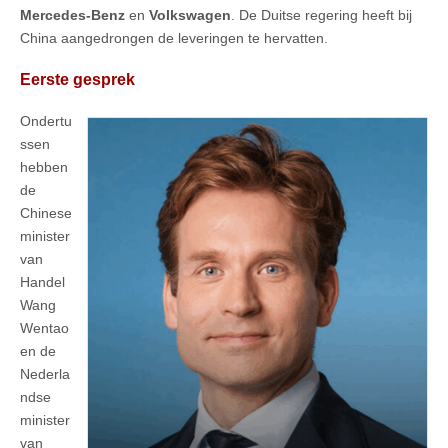
Mercedes-Benz
en
Volkswagen
. De Duitse regering heeft bij
China aangedrongen de leveringen te hervatten.
Eerste gesprek
Ondertu
ssen
hebben
de
Chinese
minister
van
Handel
Wang
Wentao
en de
Nederla
ndse
minister
van