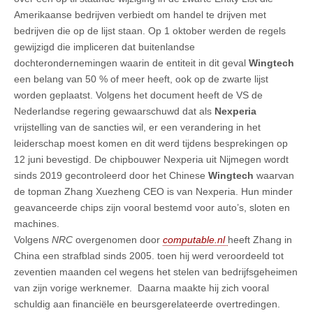
Amerikaanse bedrijven verbiedt om handel te drijven met
bedrijven die op de lijst staan. Op 1 oktober werden de regels
gewijzigd die impliceren dat buitenlandse
dochterondernemingen waarin de entiteit in dit geval
Wingtech
een belang van 50 % of meer heeft, ook op de zwarte lijst
worden geplaatst. Volgens het document heeft de VS de
Nederlandse regering gewaarschuwd dat als
Nexperia
vrijstelling van de sancties wil, er een verandering in het
leiderschap moest komen en dit werd tijdens besprekingen op
12 juni bevestigd. De chipbouwer Nexperia uit Nijmegen wordt
sinds 2019 gecontroleerd door het Chinese
Wingtech
waarvan
de topman Zhang Xuezheng CEO is van Nexperia. Hun minder
geavanceerde chips zijn vooral bestemd voor auto’s, sloten en
machines.
Volgens
NRC
overgenomen door
computable.nl
heeft Zhang in
China een strafblad sinds 2005. toen hij werd veroordeeld tot
zeventien maanden cel wegens het stelen van bedrijfsgeheimen
van zijn vorige werknemer. Daarna maakte hij zich vooral
schuldig aan financiële en beursgerelateerde overtredingen.