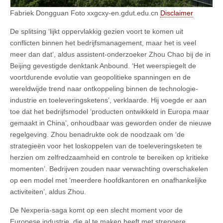
Fabriek Dongguan Foto xxgcxy-en.gdut.edu.cn
Disclaimer
De splitsing ‘lijkt oppervlakkig gezien voort te komen uit
conflicten binnen het bedrijfsmanagement, maar het is veel
meer dan dat’, aldus assistent-onderzoeker Zhou Chao bij de in
Beijing gevestigde denktank Anbound. ‘Het weerspiegelt de
voortdurende evolutie van geopolitieke spanningen en de
wereldwijde trend naar ontkoppeling binnen de technologie-
industrie en toeleveringsketens’, verklaarde. Hij voegde er aan
toe dat het bedrijfsmodel ‘producten ontwikkeld in Europa maar
gemaakt in China’, onhoudbaar was geworden onder de nieuwe
regelgeving. Zhou benadrukte ook de noodzaak om ‘de
strategieën voor het loskoppelen van de toeleveringsketen te
herzien om zelfredzaamheid en controle te bereiken op kritieke
momenten’. Bedrijven zouden naar verwachting overschakelen
op een model met ‘meerdere hoofdkantoren en onafhankelijke
activiteiten’, aldus Zhou.
De Nexperia-saga komt op een slecht moment voor de
Europese industrie, die al te maken heeft met strengere