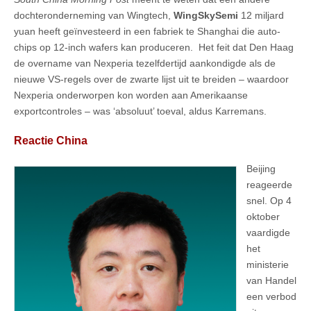
dochteronderneming van Wingtech,
WingSkySemi
12 miljard
yuan heeft geïnvesteerd in een fabriek te Shanghai die auto-
chips op 12-inch wafers kan produceren. Het feit dat Den Haag
de overname van Nexperia tezelfdertijd aankondigde als de
nieuwe VS-regels over de zwarte lijst uit te breiden – waardoor
Nexperia onderworpen kon worden aan Amerikaanse
exportcontroles – was ‘absoluut’ toeval, aldus Karremans.
Reactie China
Beijing
reageerde
snel. Op 4
oktober
vaardigde
het
ministerie
van Handel
een verbod