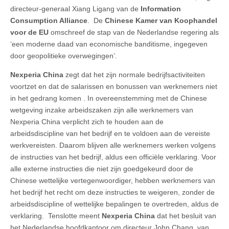
directeur-generaal Xiang Ligang van de
Information
Consumption Alliance
. De
Chinese Kamer van Koophandel
voor de EU
omschreef de stap van de Nederlandse regering als
‘een moderne daad van economische banditisme, ingegeven
door geopolitieke overwegingen’.
Nexperia China
zegt dat het zijn normale bedrijfsactiviteiten
voortzet en dat de salarissen en bonussen van werknemers niet
in het gedrang komen . In overeenstemming met de Chinese
wetgeving inzake arbeidszaken zijn alle werknemers van
Nexperia China verplicht zich te houden aan de
arbeidsdiscipline van het bedrijf en te voldoen aan de vereiste
werkvereisten. Daarom blijven alle werknemers werken volgens
de instructies van het bedrijf, aldus een officiële verklaring. Voor
alle externe instructies die niet zijn goedgekeurd door de
Chinese wettelijke vertegenwoordiger, hebben werknemers van
het bedrijf het recht om deze instructies te weigeren, zonder de
arbeidsdiscipline of wettelijke bepalingen te overtreden, aldus de
verklaring. Tenslotte meent
Nexperia China
dat het besluit van
het Nederlandse hoofdkantoor om directeur John Chang, van