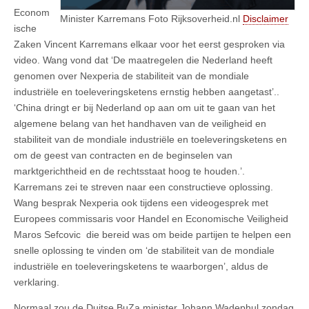
Econom
Minister Karremans Foto Rijksoverheid.nl
Disclaimer
ische
Zaken Vincent Karremans elkaar voor het eerst gesproken via
video. Wang vond dat ‘De maatregelen die Nederland heeft
genomen over Nexperia de stabiliteit van de mondiale
industriële en toeleveringsketens ernstig hebben aangetast’..
‘China dringt er bij Nederland op aan om uit te gaan van het
algemene belang van het handhaven van de veiligheid en
stabiliteit van de mondiale industriële en toeleveringsketens en
om de geest van contracten en de beginselen van
marktgerichtheid en de rechtsstaat hoog te houden.’.
Karremans zei te streven naar een constructieve oplossing.
Wang besprak Nexperia ook tijdens een videogesprek met
Europees commissaris voor Handel en Economische Veiligheid
Maros Sefcovic die bereid was om beide partijen te helpen een
snelle oplossing te vinden om ‘de stabiliteit van de mondiale
industriële en toeleveringsketens te waarborgen’, aldus de
verklaring.
Normaal zou de Duitse BuZa minister Johann Wadephul zondag