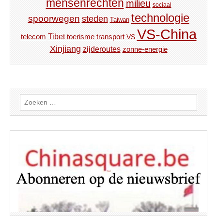
mensenrechten
milieu
sociaal
technologie
spoorwegen
steden
Taiwan
VS-China
Tibet
toerisme
transport
telecom
VS
Xinjiang
zijderoutes
zonne-energie
Zoeken
naar: