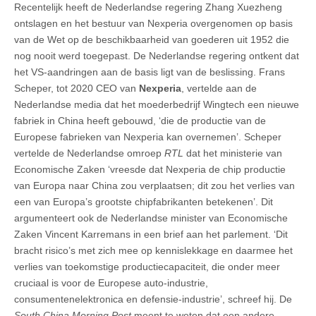
Recentelijk heeft de Nederlandse regering Zhang Xuezheng
ontslagen en het bestuur van Nexperia overgenomen op basis
van de Wet op de beschikbaarheid van goederen uit 1952 die
nog nooit werd toegepast. De Nederlandse regering ontkent dat
het VS-aandringen aan de basis ligt van de beslissing. Frans
Scheper, tot 2020 CEO van
Nexperia
, vertelde aan de
Nederlandse media dat het moederbedrijf Wingtech een nieuwe
fabriek in China heeft gebouwd, ‘die de productie van de
Europese fabrieken van Nexperia kan overnemen’. Scheper
vertelde de Nederlandse omroep
RTL
dat het ministerie van
Economische Zaken ‘vreesde dat Nexperia de chip productie
van Europa naar China zou verplaatsen; dit zou het verlies van
een van Europa’s grootste chipfabrikanten betekenen’. Dit
argumenteert ook de Nederlandse minister van Economische
Zaken Vincent Karremans in een brief aan het parlement. ‘Dit
bracht risico’s met zich mee op kennislekkage en daarmee het
verlies van toekomstige productiecapaciteit, die onder meer
cruciaal is voor de Europese auto-industrie,
consumentenelektronica en defensie-industrie’, schreef hij. De
South China Morning Post
meent te weten dat een andere