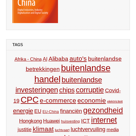
TAGS
auto's
Alibaba
buitenlandse
AI
Afrika - China
buitenlandse
betrekkingen
handel
buitenlandse
investeringen
corruptie
chips
Covid-
CPC
e-commerce
economie
19
elektriciteit
gezondheid
energie
financiën
EU
EU-China
internet
ICT
Hongkong
Huawei
huisvesting
klimaat
luchtvervuiling
justitie
media
luchtvaart