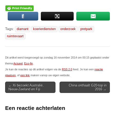
Tags:
diamant
koerierdiensten
onderzoek
pretpark
ruimtevaart
Dit artikel werd toegevoegd op zondag 16 november 2014 om 00:15 geplaatst onder
thema
Actueel
,
Eco-fin
.
Je kan de reacties op dit artikel volgen via de
RSS 2.0
feed. Je kan een
reactie
plaatsen
, of
een link
maken vanop uw eigen website.
Post
← Xi bezoekt Australië,
China onthaalt G20-top in
Nieuw-Zeeland en Fiji
2016 →
navigation
Een reactie achterlaten