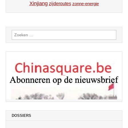
Xinjiang
zijderoutes
zonne-energie
Zoeken
naar:
DOSSIERS