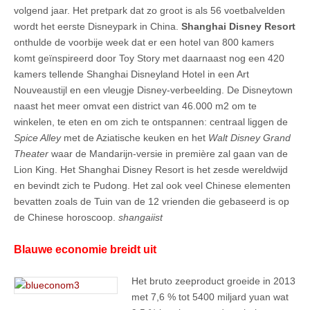
volgend jaar. Het pretpark dat zo groot is als 56 voetbalvelden
wordt het eerste Disneypark in China.
Shanghai Disney Resort
onthulde de voorbije week dat er een hotel van 800 kamers
komt geïnspireerd door Toy Story met daarnaast nog een 420
kamers tellende Shanghai Disneyland Hotel in een Art
Nouveaustijl en een vleugje Disney-verbeelding. De Disneytown
naast het meer omvat een district van 46.000 m2 om te
winkelen, te eten en om zich te ontspannen: centraal liggen de
Spice Alley
met de Aziatische keuken en het
Walt Disney Grand
Theater
waar de Mandarijn-versie in première zal gaan van de
Lion King. Het Shanghai Disney Resort is het zesde wereldwijd
en bevindt zich te Pudong. Het zal ook veel Chinese elementen
bevatten zoals de Tuin van de 12 vrienden die gebaseerd is op
de Chinese horoscoop.
shangaiist
Blauwe economie breidt uit
Het bruto zeeproduct groeide in 2013
met 7,6 % tot 5400 miljard yuan wat