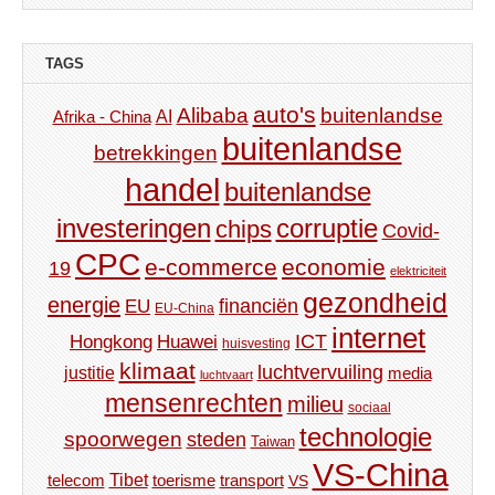
TAGS
auto's
Alibaba
buitenlandse
AI
Afrika - China
buitenlandse
betrekkingen
handel
buitenlandse
investeringen
corruptie
chips
Covid-
CPC
e-commerce
economie
19
elektriciteit
gezondheid
energie
financiën
EU
EU-China
internet
ICT
Hongkong
Huawei
huisvesting
klimaat
luchtvervuiling
justitie
media
luchtvaart
mensenrechten
milieu
sociaal
technologie
spoorwegen
steden
Taiwan
VS-China
Tibet
toerisme
transport
telecom
VS