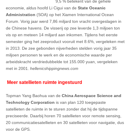
9,5 % betekent van de gehele
economie, aldus hoofd Li Cigui van de
State Oceanic
Administration
(SOA) op het Xiamen International Ocean
Forum. Vorig jaar werd 7,86 miljard ton vracht overgeslagen in
de Chinese havens. De visserij op zee leverde 1,3 miljoen ton
vis op en meteen 14 miljard aan inkomen. Tijdens het eerste
semester ging het zeeproduct vooruit met 8.6%, vergeleken met
in 2013. De zee gebonden nijverheden stelden vorig jaar 35
miljoen personen te werk en de economische waarde per
arbeidskracht verdriedubbelde tot 155.000 yuan, vergeleken
met in 2001.
hellenicshippingnews.com
Meer satellieten ruimte ingestuurd
Topman Yang Baohua van de
China Aerospace Science
and
Technology Corporation
is van plan 120 toegepaste
satellieten de ruimte in te sturen zonder dat hij de tijdspanne
preciseerde. Daarbij horen 70 satellieten voor remote sensing,
20 communicatiesatellieten en 30 satellieten voor navigatie, dus
voor de GPS.