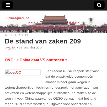
Chinasquare.be
ACTUEEL
,
ECO-FIN
De stand van zaken 209
by
editor
•
16 november 2014
O&O : « China gaat VS onttronen »
Een recent
OESO
rapport stelt vast
dat de ontwikkelde economieën
almaar minder gaan wegen in
wetenschappelijk en technisch onderzoek, het aanvragen van
brevetten en wetenschappelijke publicaties. Zo maken ze de
weg vrij voor China waarvan de OESO verwacht dat het land
tegen 2019 eerste wordt qua uitgaven voor onderzoek en