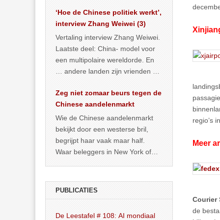
het land dan maar? ‘Dat
decembe
‘Hoe de Chinese politiek werkt’,
… >> lees meer
interview Zhang Weiwei (3)
Xinjian
Vertaling interview Zhang Weiwei.
Laatste deel: China- model voor
een multipolaire wereldorde. En
… andere landen zijn vrienden of
kunnen het worden.
landings
Zeg niet zomaar beurs tegen de
passagie
Chinese aandelenmarkt
binnenla
Wie de Chinese aandelenmarkt
regio’s i
bekijkt door een westerse bril,
begrijpt haar vaak maar half.
Meer ar
Waar beleggers in New York of
Londen vooral kijken naar winst,
… >> lees meer
PUBLICATIES
Courier 
de best
De Leestafel # 108: AI mondiaal