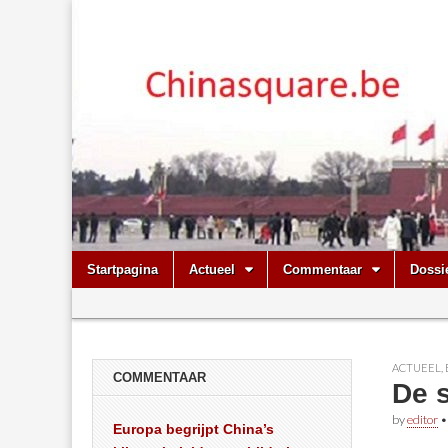
Chinasquare.
Skip
Main
Startpagina
Actueel
Commentaar
Dossi
to
menu
Sub
content
menu
ACTUEEL
,
COMMENTAAR
De 
by
editor
Europa begrijpt China’s