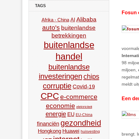
TAGS
Fosun 
Alibaba
AI
Afrika - China
auto's
buitenlandse
betrekkingen
buitenlandse
voormali
handel
Internat
98 miljo
buitenlandse
miljoen,
investeringen
chips
regelmat
meldt ui
corruptie
Covid-19
CPC
e-commerce
Een de
economie
elektriciteit
energie
EU
EU-China
gezondheid
financiën
Hongkong
Huawei
huisvesting
brengt. 