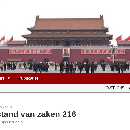
be
ers
Publicaties
OVER ONS
ECO-FIN
stand van zaken 216
•
3 januari 2015