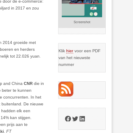
ie door de e-commerce:
iljard in 2017 en zou
Screenshot
in 2014 groeide met
e boeren en herders
Klik
hier
voor een PDF
elijk tot 22.026 yuan.
van het nieuwste
nummer
p and China
CNR
die in
o beter te kunnen
 concurrenten. In het
t buitenland. De nieuwe
n hadden elk een
Facebook
Twitter
LinkedIn
 14% kan stijgen.
en prijs aan te
ki
.
FT