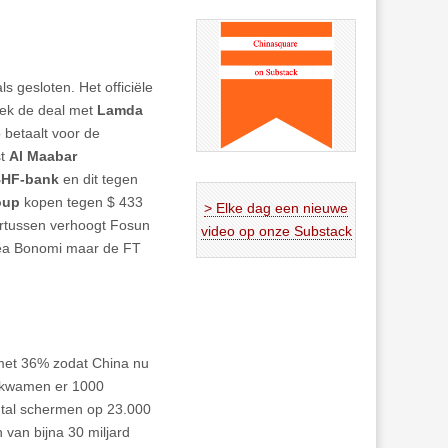
s gesloten. Het officiële
eek de deal met
Lamda
 betaalt voor de
st
Al Maabar
HF-bank
en dit tegen
oup
kopen tegen $ 433
> Elke dag een nieuwe
dertussen verhoogt Fosun
video op onze Substack
rea Bonomi maar de FT
 met 36% zodat China nu
r kwamen er 1000
ntal schermen op 23.000
 van bijna 30 miljard