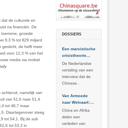
 dat de culturele en
uist na financiën. De
t toerisme, groeide
DOSSIERS
ei 9,3 % tot 829 miljard
gesticht, de helft meer
Een marxistische
goed voor 12,3 % van het
crisistheorie
ieuwe media via mobiel
voor vandaag
De Nederlandse
aily
vertaling van een
interview dat de
Chinese
Academie voor
 achteruit, namelijk van
Van Armoede
Sociale
ruit van 51,6 naar 51,4.
naar Welvaart:
Wetenschappen
8,4 tot 48,7 maar
Wat Afrika kan
afnam van de
China en Afrika
45,5. Daartegenover steeg
leren van
Britse
delen een
9 tot 54,1. Bij de sub
China’s
marxistische
verleden van
52,6 tot 53,3 in