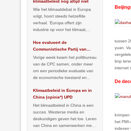
klimaatbeleid nog altijd niet
Beijing
Wie het klimaatdebat in Europa
volgt, hoort steeds hetzelfde
verhaal. ‘Europa offert zijn
industrie op voor het klimaat,
terwijl China onder het mom van
tussen 2
Hoe evalueert de
vergroening
… >> lees meer
yuan. Va
Communistische Partij van
vergelek
China de economische
Vorige week kwam het politbureau
bnp terw
situatie?
van de CPC samen, onder meer
internet
om een periodieke evaluatie van
de economische toestand en
De dec
politiek te maken. We
Klimaatbeleid in Europa en in
publiceerden
… >> lees meer
China (opinie*) UPD
Het klimaatbeleid in China is een
succes. Westerse media en
krimpen 
deskundigen geven het toe. Leren
het PMI-c
van China en samenwerken met
indexen 