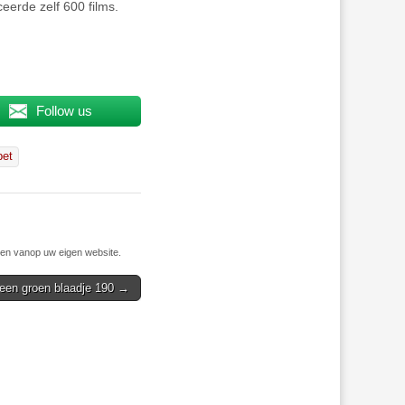
erde zelf 600 films.
Follow us
bet
n vanop uw eigen website.
een groen blaadje 190 →