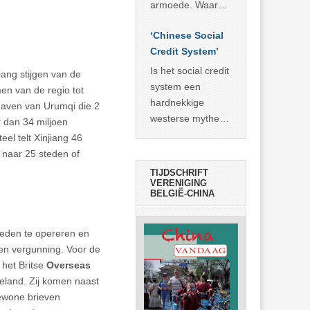
economisch
econoom Michael
armoede. Waar
wonder
Roberts. Het laat
China er de
zien dat
‘Chinese Social
voorbije veertig
… >> lees meer
Credit System’
jaar in slaagde
meer dan 800
Is het social credit
iang stijgen van de
miljoen mensen
system een
men van de regio tot
uit de armoede
hardnekkige
thaven van Urumqi die 2
… >> lees meer
westerse mythe of
 dan 34 miljoen
de dagelijkse
el telt Xinjiang 46
realiteit in China?
 naar 25 steden of
TIJDSCHRIFT
VERENIGING
BELGIË-CHINA
teden te opereren en
en vergunning. Voor de
, het Britse
Overseas
eland. Zij komen naast
Gewone brieven