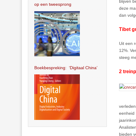
blijven 
op een tweesprong
deze mar
dan volg
Tibet g
Uit een 
12%. Ver
steeg me
Boekbespreking: ‘Digitaal China’
2 trein
verleden
eenheid 
jaarinko
Analiste
bieden vo