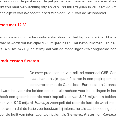
bezorgd door de post maar de pakjesdiensten beleven een ware explos
kt zou naar verwachting stijgen van 184 miljard yuan in 2013 tot 445 m
ens cijfers van
iResearch
goed zijn voor 12 % van de kleinhandel.
roeit met 12 %.
regionale economische conferentie bleek dat het brp van de A.R. Tibet 
wacht wordt dat het cijfer 92,5 miljard haalt. Het netto inkomen van d
t 14 % tot 7471 yuan terwijl dat van de stedelingen 8% aangroeide nam
producenten fuseren
De twee producenten van rollend materiaal
CSR
Cor
staatshanden zijn, gaan fuseren in een poging om z
concurreren met de Canadese, Europese en Japanse
 kwam het voor dat beiden een bod uitbrachten voor bestellingen in he
heeft een gecombineerde marktkapitalisatie van $ 26 miljard en beide
men van $ 16 miljard.
Barclays
voorspelt dat door de fusie de winst met
n beweren dat de fusie zou toestaan bij internationale aanbestedingen e
or de helft van internationale rivalen als
Siemens, Alstom
en
Kawasa