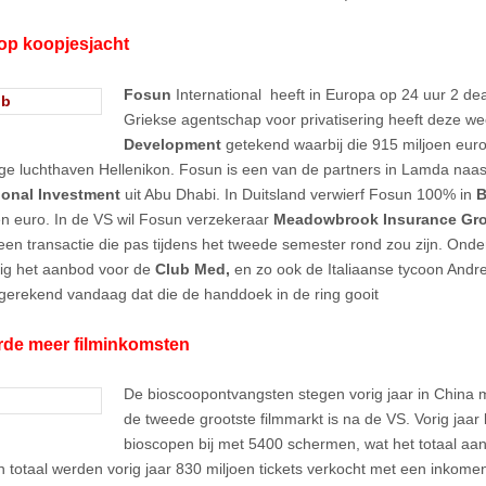
op koopjesjacht
Fosun
International heeft in Europa op 24 uur 2 deal
Griekse agentschap voor privatisering heeft deze w
Development
getekend waarbij die 915 miljoen euro
ge luchthaven Hellenikon. Fosun is een van de partners in Lamda naa
ional Investment
uit Abu Dhabi. In Duitsland verwierf Fosun 100% in
B
en euro. In de VS wil Fosun verzekeraar
Meadowbrook Insurance Gr
 een transactie die pas tijdens het tweede semester rond zou zijn. On
ig het aanbod voor de
Club Med,
en zo ook de Italiaanse tycoon And
tgerekend vandaag dat die de handdoek in de ring gooit
rde meer filminkomsten
De bioscoopontvangsten stegen vorig jaar in China
de tweede grootste filmmarkt is na de VS. Vorig jaa
bioscopen bij met 5400 schermen, wat het totaal aa
In totaal werden vorig jaar 830 miljoen tickets verkocht met een inkomen