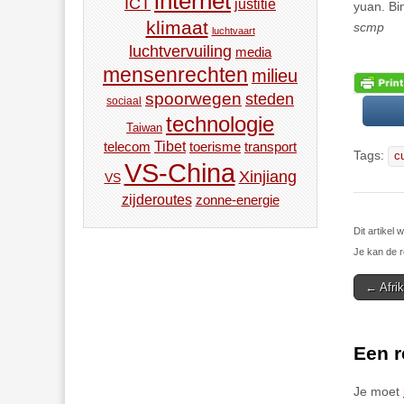
internet
ICT
justitie
yuan. Bi
klimaat
scmp
luchtvaart
luchtvervuiling
media
mensenrechten
milieu
spoorwegen
steden
sociaal
technologie
Taiwan
Tibet
toerisme
transport
telecom
Tags:
c
VS-China
Xinjiang
VS
zijderoutes
zonne-energie
Dit artikel
Je kan de r
Post
← Afri
navigat
Een r
Je moet