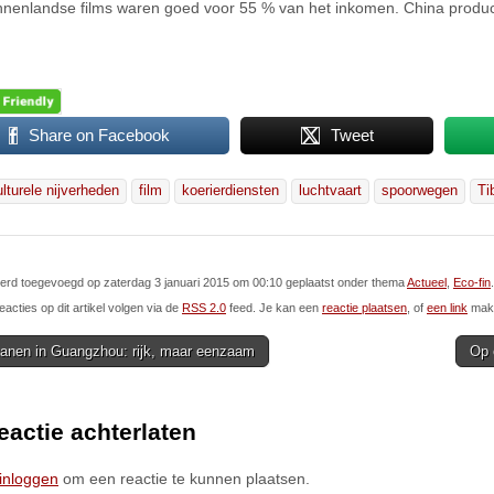
nnenlandse films waren goed voor 55 % van het inkomen. China produce
Share on Facebook
Tweet
ulturele nijverheden
film
koerierdiensten
luchtvaart
spoorwegen
Ti
 werd toegevoegd op zaterdag 3 januari 2015 om 00:10 geplaatst onder thema
Actueel
,
Eco-fin
.
eacties op dit artikel volgen via de
RSS 2.0
feed. Je kan een
reactie plaatsen
, of
een link
make
kanen in Guangzhou: rijk, maar eenzaam
Op 
ion
eactie achterlaten
inloggen
om een reactie te kunnen plaatsen.