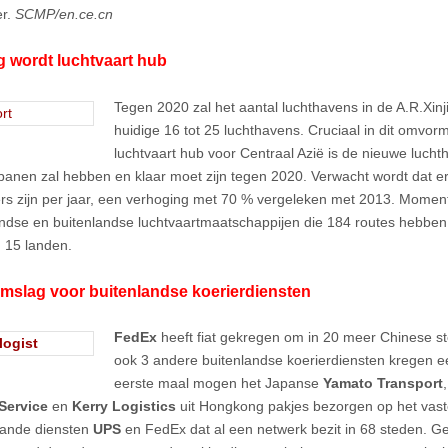
r.
SCMP/en.ce.cn
g wordt luchtvaart hub
Tegen 2020 zal het aantal luchthavens in de A.R.Xinj
huidige 16 tot 25 luchthavens. Cruciaal in dit omvor
luchtvaart hub voor Centraal Azië is de nieuwe luch
banen zal hebben en klaar moet zijn tegen 2020. Verwacht wordt dat er
rs zijn per jaar, een verhoging met 70 % vergeleken met 2013. Momente
ndse en buitenlandse luchtvaartmaatschappijen die 184 routes hebben
n 15 landen.
mslag voor buitenlandse koerierdiensten
FedEx
heeft fiat gekregen om in 20 meer Chinese s
ook 3 andere buitenlandse koerierdiensten kregen e
eerste maal mogen het Japanse
Yamato Transport
Service
en
Kerry Logistics
uit Hongkong pakjes bezorgen op het vast
aande diensten
UPS
en FedEx dat al een netwerk bezit in 68 steden. 