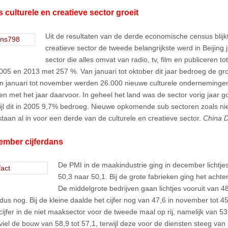
s culturele en creatieve sector groeit
Uit de resultaten van de derde economische census blijkt
creatieve sector de tweede belangrijkste werd in Beijing j
sector die alles omvat van radio, tv, film en publiceren to
005 en 2013 met 257 %. Van januari tot oktober dit jaar bedroeg de gro
n januari tot november werden 26.000 nieuwe culturele ondernemingen 
en met het jaar daarvoor. In geheel het land was de sector vorig jaar 
ijl dit in 2005 9,7% bedroeg. Nieuwe opkomende sub sectoren zoals n
 staan al in voor een derde van de culturele en creatieve sector.
China D
ember cijferdans
De PMI in de maakindustrie ging in december lichtjes
50,3 naar 50,1. Bij de grote fabrieken ging het achte
De middelgrote bedrijven gaan lichtjes vooruit van 4
dus nog. Bij de kleine daalde het cijfer nog van 47,6 in november tot 
ijfer in de niet maaksector voor de tweede maal op rij, namelijk van 53,
viel de bouw van 58,9 tot 57,1, terwijl deze voor de diensten steeg van 