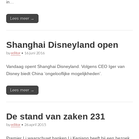
in…
Lees meer →
Shanghai Disneyland open
by
editor
•
16 juni 2016
Vandaag opent Shanghai Disneyland. Volgens CEO Iger van
Disney biedt China ‘ongelooflijke mogelijkheden’.
Lees meer →
De stand van zaken 231
by
editor
•
26 april 2015
Premier Li waarschuwt banken Li Keqiang heeft bij een bezoek