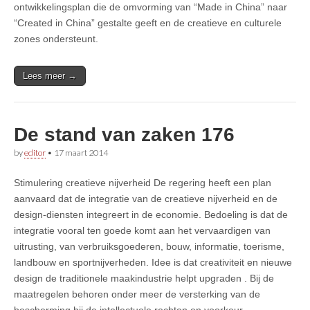
ontwikkelingsplan die de omvorming van “Made in China” naar
“Created in China” gestalte geeft en de creatieve en culturele
zones ondersteunt.
Lees meer →
De stand van zaken 176
by
editor
•
17 maart 2014
Stimulering creatieve nijverheid De regering heeft een plan
aanvaard dat de integratie van de creatieve nijverheid en de
design-diensten integreert in de economie. Bedoeling is dat de
integratie vooral ten goede komt aan het vervaardigen van
uitrusting, van verbruiksgoederen, bouw, informatie, toerisme,
landbouw en sportnijverheden. Idee is dat creativiteit en nieuwe
design de traditionele maakindustrie helpt upgraden . Bij de
maatregelen behoren onder meer de versterking van de
bescherming bij de intellectuele rechten en voorkeur…