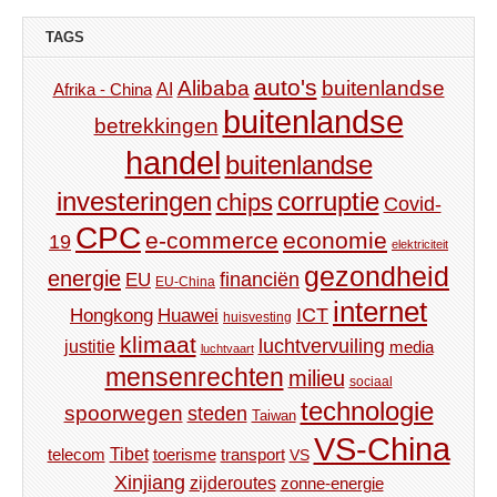
TAGS
auto's
Alibaba
buitenlandse
AI
Afrika - China
buitenlandse
betrekkingen
handel
buitenlandse
investeringen
corruptie
chips
Covid-
CPC
e-commerce
economie
19
elektriciteit
gezondheid
energie
financiën
EU
EU-China
internet
ICT
Hongkong
Huawei
huisvesting
klimaat
luchtvervuiling
justitie
media
luchtvaart
mensenrechten
milieu
sociaal
technologie
spoorwegen
steden
Taiwan
VS-China
Tibet
toerisme
transport
telecom
VS
Xinjiang
zijderoutes
zonne-energie