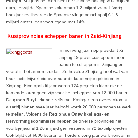
Europa
. Volgens het blad biedt de Chinese holding 800 miljoen
euro, terwijl de Spaanse zakenman 1,2 miljard vraagt. Vorig
boekjaar realiseerde de Spaanse vliegmaatschappij € 1,8
miljard omzet, een vooruitgang met 14%.
Kustprovincies scheppen banen in Zuid-Xinjiang
In mei vorig jaar riep president Xi
Jinping 19 provincies op om meer
banen te scheppen in Xinjiang en
vooral in het armere zuiden. Zo hevelde Zhejiang heel wat van
haar textielnijverheid over naar de katoenrijke gebieden in
Xinjiang. Eind april dit jaar waren 124 projecten klaar die de
komende jaren goed zijn voor het scheppen van 12.000 banen.
De
groep Ruyi
tekende zelfs met Kashgar een overeenkomst
waarbij binnen twee jaar beloofd wordt 26.000 personen te werk
te stellen. Volgens de
Regionale Ontwikkelings- en
Hervormingscommissie
hebben de diverse provincies het
voorbije jaar al 1,28 miljard geïnvesteerd in 72 textielprojecten.
Ook blijkt dat 6800 boeren en herders vorig jaar werk vonden in