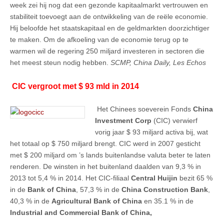
week zei hij nog dat een gezonde kapitaalmarkt vertrouwen en
stabiliteit toevoegt aan de ontwikkeling van de reële economie.
Hij beloofde het staatskapitaal en de geldmarkten doorzichtiger
te maken. Om de afkoeling van de economie terug op te
warmen wil de regering 250 miljard investeren in sectoren die
het meest steun nodig hebben.
SCMP, China Daily, Les Echos
CIC vergroot met $ 93 mld in 2014
Het Chinees soeverein Fonds
China
Investment Corp
(CIC) verwierf
vorig jaar $ 93 miljard activa bij, wat
het totaal op $ 750 miljard brengt. CIC werd in 2007 gesticht
met $ 200 miljard om ’s lands buitenlandse valuta beter te laten
renderen. De winsten in het buitenland daalden van 9,3 % in
2013 tot 5,4 % in 2014. Het CIC-filiaal
Central Huijin
bezit 65 %
in de
Bank of China
, 57,3 % in de
China Construction Bank
,
40,3 % in de
Agricultural Bank of China
en 35.1 % in de
Industrial and Commercial Bank of China,