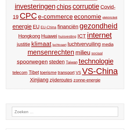
investeringen
corruptie
chips
Covid-
CPC
e-commerce
economie
19
elektriciteit
gezondheid
energie
financiën
EU
EU-China
internet
ICT
Hongkong
Huawei
huisvesting
klimaat
luchtvervuiling
justitie
media
luchtvaart
mensenrechten
milieu
sociaal
technologie
spoorwegen
steden
Taiwan
VS-China
Tibet
toerisme
transport
telecom
VS
Xinjiang
zijderoutes
zonne-energie
Zoeken
naar: