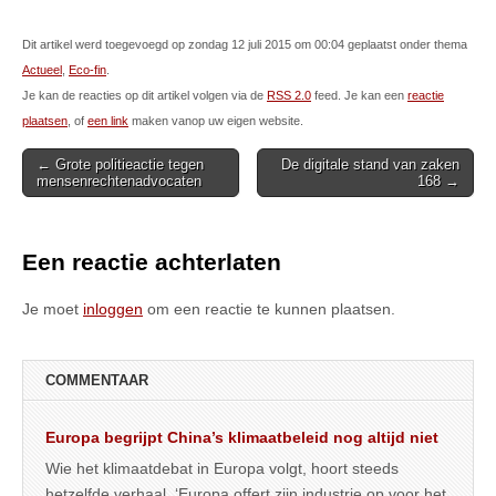
Dit artikel werd toegevoegd op zondag 12 juli 2015 om 00:04 geplaatst onder thema
Actueel
,
Eco-fin
.
Je kan de reacties op dit artikel volgen via de
RSS 2.0
feed. Je kan een
reactie
plaatsen
, of
een link
maken vanop uw eigen website.
Post
← Grote politieactie tegen
De digitale stand van zaken
mensenrechtenadvocaten
168 →
navigation
Een reactie achterlaten
Je moet
inloggen
om een reactie te kunnen plaatsen.
COMMENTAAR
Europa begrijpt China’s klimaatbeleid nog altijd niet
Wie het klimaatdebat in Europa volgt, hoort steeds
hetzelfde verhaal. ‘Europa offert zijn industrie op voor het