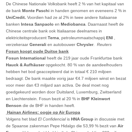
De Chinese Nationale Volksbank heeft 2 % van het kapitaal van
de bank
Monte Paschi
in handen genomen en eveneens 2 % in
UniCredit.
Voordien had ze al 2% in twee andere Italiaanse
banken
Intesa Sanpaolo
en
Mediobanca
. Daarnaast heeft de
Chinese centrale bank ook Itialiaanse deelnames in
elektriciteitsproducent
Terna
, petroleummaatschappij
ENI
,
verzekeraar
Generali
en autobouwer
Chrysler
.
Reuters
Fosun koopt oude Duitse bank
Fosun International
heeft de 219 jaar oude Frankfurtse bank
Hauck & Aufhäuser
opgekocht. 80 % van de aandeelhouders
hebben het bod geaccepteerd dat in totaal € 210 miljoen
bedraagt. De bank maakte vorig jaar €4.7 miljoen winst en bezat
voor meer dan €3 miljard aan activa. De deal moet nog
goedgekeurd worden door Duitsland, Luxemburg, Zwitserland
en Liechtenstein. Fosun bezit al 20 % in
BHF Kleinwort
Benson
die de BHF in handen heeft.
Hainan Airlines: oogje op Air Europa
Volgens het blad
El Confidencial
is
HNA Group
in discussie met
de Spaanse zakenman Pepe Hidalgo die 53,99 % bezit van
Air