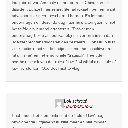
taalgebruik van Amnesty en anderen. In China kan elke
dissident zichzelf mensenrechtenadvokaat noemen, want
advokaat is er geen beschermd beroep. En iemand
ondervragen en dezelfde dag naar huis laten gaan is niet
hetzelfde als iemand arresteren. “Dissidenten
ondervraagd” zou al heel wat objectiever en klinken dan
“Mensenrechtenadvocaten gearresteerd”. Ook Huub is in
zijn reactie in hetzelfde bedje ziek met het scheldwoord
“stalinisme” en het emotionele “tragisch”. Heeft de
overheid schrik van de “rule of law”? Xi wil juist de “rule of
law” versterken! Ooordeel niet te vlug.
Lok
schreef:
14 juli 2015 om 08:27
Huub, nee! Het toont enkel dat de “rule of law” nog
onvoldoende uitgewerkt is. Niet meer en niet minder.