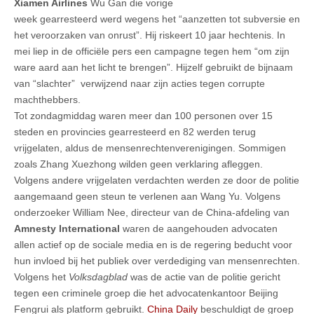
Xiamen Airlines
Wu Gan die vorige
week gearresteerd werd wegens het “aanzetten tot subversie en
het veroorzaken van onrust”. Hij riskeert 10 jaar hechtenis. In
mei liep in de officiële pers een campagne tegen hem “om zijn
ware aard aan het licht te brengen”. Hijzelf gebruikt de bijnaam
van “slachter” verwijzend naar zijn acties tegen corrupte
machthebbers.
Tot zondagmiddag waren meer dan 100 personen over 15
steden en provincies gearresteerd en 82 werden terug
vrijgelaten, aldus de mensenrechtenverenigingen. Sommigen
zoals Zhang Xuezhong wilden geen verklaring afleggen.
Volgens andere vrijgelaten verdachten werden ze door de politie
aangemaand geen steun te verlenen aan Wang Yu. Volgens
onderzoeker William Nee, directeur van de China-afdeling van
Amnesty International
waren de aangehouden advocaten
allen actief op de sociale media en is de regering beducht voor
hun invloed bij het publiek over verdediging van mensenrechten.
Volgens het
Volksdagblad
was de actie van de politie gericht
tegen een criminele groep die het advocatenkantoor Beijing
Fengrui als platform gebruikt.
China Daily
beschuldigt de groep