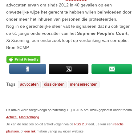
advocaten ervan om sinds 2012 in 40 gevallen op een
onwettelijke wijze het gerecht te hebben willen beïnvloeden door
onder meer het inhuren van personen die protesteerden.
Nog in de gerechtelijke sfeer valt te signaleren dat nu ook tegen
de 61 jarige ondervoorzitter van het
Supreme People’s Court,
Xi Xiaoming, een onderzoek loopt op verdenking van corruptie.
Bron SCMP
Tags:
advocaten
dissidenten
mensenrechten
Dit artikel werd toegevoegd op zaterdag 11 juli 2015 om 18:06 geplaatst onder thema
Actueel
,
Maatschappij
.
Je kan de reacties op dit artikel volgen via de
RSS 2.0
feed. Je kan een
reactie
plaatsen
, of
een link
maken vanop uw eigen website.