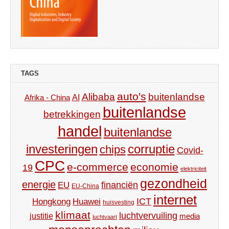
TAGS
auto's
Alibaba
buitenlandse
AI
Afrika - China
buitenlandse
betrekkingen
handel
buitenlandse
investeringen
corruptie
chips
Covid-
CPC
e-commerce
economie
19
elektriciteit
gezondheid
energie
financiën
EU
EU-China
internet
ICT
Hongkong
Huawei
huisvesting
klimaat
luchtvervuiling
justitie
media
luchtvaart