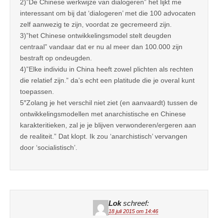
2)”De Chinese werkwijze van dialogeren” het lijkt me
interessant om bij dat ‘dialogeren’ met die 100 advocaten
zelf aanwezig te zijn, voordat ze gecremeerd zijn.
3)”het Chinese ontwikkelingsmodel stelt deugden
centraal” vandaar dat er nu al meer dan 100.000 zijn
bestraft op ondeugden.
4)”Elke individu in China heeft zowel plichten als rechten
die relatief zijn.” da’s echt een platitude die je overal kunt
toepassen.
5″Zolang je het verschil niet ziet (en aanvaardt) tussen de
ontwikkelingsmodellen met anarchistische en Chinese
karakteritieken, zal je je blijven verwonderen/ergeren aan
de realiteit.” Dat klopt. Ik zou ‘anarchistisch’ vervangen
door ‘socialistisch’.
Lok
schreef:
18 juli 2015 om 14:46