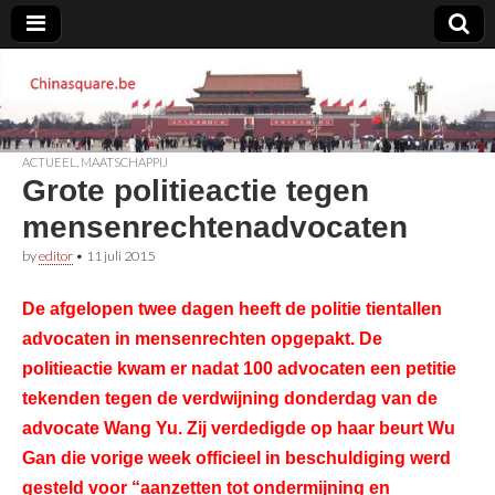
Chinasquare.be
ACTUEEL
,
MAATSCHAPPIJ
Grote politieactie tegen
mensenrechtenadvocaten
by
editor
•
11 juli 2015
De afgelopen twee dagen heeft de politie tientallen
advocaten in mensenrechten opgepakt. De
politieactie kwam er nadat 100 advocaten een petitie
tekenden tegen de verdwijning donderdag van de
advocate Wang Yu. Zij verdedigde op haar beurt Wu
Gan die vorige week officieel in beschuldiging werd
gesteld voor “aanzetten tot ondermijning en