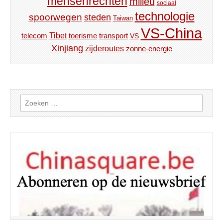
mensenrechten
milieu
sociaal
technologie
spoorwegen
steden
Taiwan
VS-China
Tibet
toerisme
transport
telecom
VS
Xinjiang
zijderoutes
zonne-energie
Zoeken
naar: