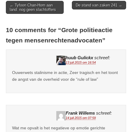
Post
← Tyfoon Chan-Hom aan
De stand van zaken 241 →
land: nog geen slachtoffers
navigation
10 comments for “
Grote politieactie
tegen mensenrechtenadvocaten
”
huub Gulickx
schreef:
13 juli 2015 om 16:54
Ouwerwets stalinisme in actie, Zeer tragisch en het toont
de angst van de overheid voor de “rule of law”
Frank Willems
schreef:
14 juli 2015 om 07:59
Wat me opvalt is het negatieve op emotie gerichte