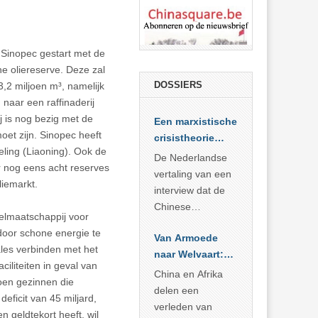
er Sinopec gestart met de
e oliereserve. Deze zal
DOSSIERS
,2 miljoen m³, namelijk
naar een raffinaderij
 is nog bezig met de
Een marxistische
oet zijn. Sinopec heeft
crisistheorie
eling (Liaoning). Ook de
voor vandaag
De Nederlandse
r nog eens acht reserves
vertaling van een
liemarkt.
interview dat de
Chinese
elmaatschappij voor
Academie voor
 door schone energie te
Van Armoede
Sociale
ales verbinden met het
naar Welvaart:
Wetenschappen
ciliteiten in geval van
Wat Afrika kan
afnam van de
China en Afrika
joen gezinnen die
leren van
Britse
delen een
eficit van 45 miljard,
China’s
marxistische
verleden van
geldtekort heeft, wil