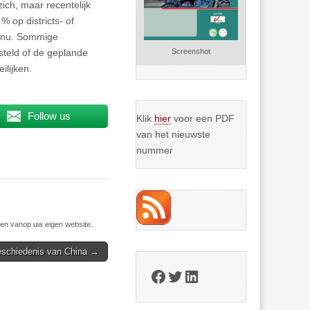
ich, maar recentelijk
% op districts- of
d nu. Sommige
steld of de geplande
Screenshot
ilijken.
Follow us
Klik
hier
voor een PDF
van het nieuwste
nummer
n vanop uw eigen website.
eschiedenis van China →
Facebook
Twitter
LinkedIn