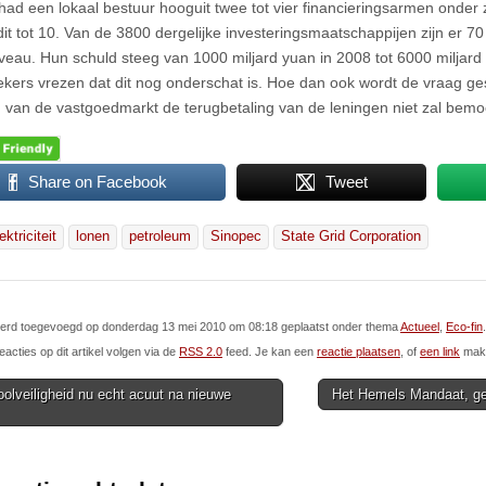
had een lokaal bestuur hooguit twee tot vier financieringsarmen onder z
it tot 10. Van de 3800 dergelijke investeringsmaatschappijen zijn er 70 
veau. Hun schuld steeg van 1000 miljard yuan in 2008 tot 6000 miljar
kers vrezen dat dit nog onderschat is. Hoe dan ook wordt de vraag ge
g van de vastgoedmarkt de terugbetaling van de leningen niet zal bemoe
Share on Facebook
Tweet
ektriciteit
lonen
petroleum
Sinopec
State Grid Corporation
l werd toegevoegd op donderdag 13 mei 2010 om 08:18 geplaatst onder thema
Actueel
,
Eco-fin
.
eacties op dit artikel volgen via de
RSS 2.0
feed. Je kan een
reactie plaatsen
, of
een link
make
lveiligheid nu echt acuut na nieuwe
Het Hemels Mandaat, g
ion