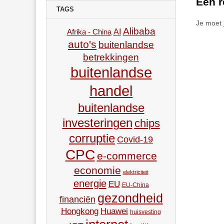
Een r
TAGS
Je moet
Alibaba
AI
Afrika - China
auto's
buitenlandse
betrekkingen
buitenlandse
handel
buitenlandse
investeringen
chips
corruptie
Covid-19
CPC
e-commerce
economie
elektriciteit
energie
EU
EU-China
gezondheid
financiën
Hongkong
Huawei
huisvesting