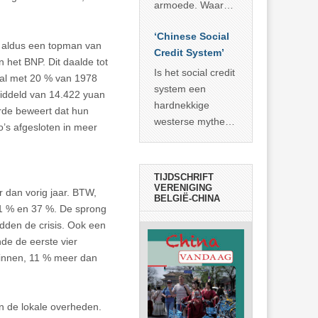
economisch
econoom Michael
armoede. Waar
wonder
Roberts. Het laat
China er de
zien dat
‘Chinese Social
voorbije veertig
, aldus een topman van
… >> lees meer
Credit System’
jaar in slaagde
het BNP. Dit daalde tot
meer dan 800
Is het social credit
aal met 20 % van 1978
miljoen mensen
system een
middeld van 14.422 yuan
uit de armoede
hardnekkige
erde beweert dat hun
… >> lees meer
westerse mythe of
ao’s afgesloten in meer
de dagelijkse
realiteit in China?
TIJDSCHRIFT
VERENIGING
 dan vorig jaar. BTW,
BELGIË-CHINA
41 % en 37 %. De sprong
idden de crisis. Ook een
de de eerste vier
 binnen, 11 % meer dan
n de lokale overheden.