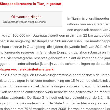
inopecoliereserve in Tianjin gestart
In Tianjin is olieraffineerd
Olievoorraad van de staat in Ningbo
uitbouw van een strategisch
een capaciteit hebben van 3
anks van 100.000 m³. Daarnaast wordt een pijplijn van 22 km aangelegd 
pec in de omgeving. Kostenplaatje: 980 miljoen yuan. De maatschappij
 haar reserve in Guangdong, die tijdens de tweede helft van 2011 af m
functionerende reserves: in Shanshan (Xinjiang), Lanzhou (Gansu) en Ti
eft al vier strategische reserves gebouwd en plant de komende drie jaa
eggen om minder afhankelijk te zijn van de schommelingen op de aardo
lagen voor elektriciteitsnetwerk
onale Hervormings- en Ontwikkelingcommissie’ heeft besloten de verde
teit te betoelagen in ruil voor medewerking om 15 % van de elektriciteit
rlopen. Er is immers kritiek dat er leidingen ontbreken die schone centr
Ook heeft het elektriciteitsnetwerk behoefte aan zelfcontrole en meer fa
aldus academici. De State Grid heeft ook hulp beloofd voor de 1,2 mil
ig stroompannes ondervinden. De State Grid had echter vorig jaar een d
en daalden met 79 % vergeleken met 2008. Hoewel de maatschappij een 