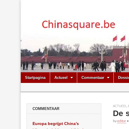
Chinasquare.
Skip
Main
Startpagina
Actueel
Commentaar
Dossi
to
menu
Sub
content
menu
ACTUEEL
,
COMMENTAAR
De 
by
editor
Europa begrijpt China’s