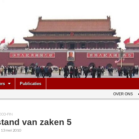
be
ers
Publicaties
OVER ONS
ECO-FIN
stand van zaken 5
•
13 mei 2010