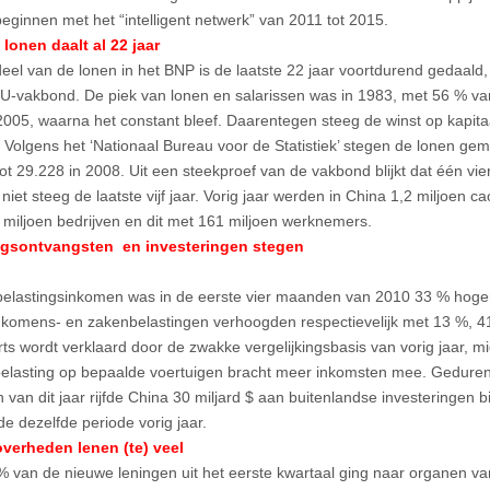
beginnen met het “intelligent netwerk” van 2011 tot 2015.
lonen daalt al 22 jaar
eel van de lonen in het BNP is de laatste 22 jaar voortdurend gedaald
-vakbond. De piek van lonen en salarissen was in 1983, met 56 % van 
2005, waarna het constant bleef. Daarentegen steeg de winst op kapit
. Volgens het ‘Nationaal Bureau voor de Statistiek’ stegen de lonen ge
tot 29.228 in 2008. Uit een steekproef van de vakbond blijkt dat één vi
iet steeg de laatste vijf jaar. Vorig jaar werden in China 1,2 miljoen c
 miljoen bedrijven en dit met 161 miljoen werknemers.
ngsontvangsten en investeringen stegen
belastingsinkomen was in de eerste vier maanden van 2010 33 % hoger
inkomens- en zakenbelastingen verhoogden respectievelijk met 13 %, 
ts wordt verklaard door de zwakke vergelijkingsbasis van vorig jaar, m
elasting op bepaalde voertuigen bracht meer inkomsten mee. Geduren
van dit jaar rijfde China 30 miljard $ aan buitenlandse investeringen
e dezelfde periode vorig jaar.
verheden lenen (te) veel
% van de nieuwe leningen uit het eerste kwartaal ging naar organen va