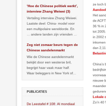
het land dan maar? ‘Dat
ze toch 
‘Hoe de Chinese politiek werkt’,
… >> lees meer
Aandeel 
interview Zhang Weiwei (3)
Het aand
Vertaling interview Zhang Weiwei.
de ACFTU
Laatste deel: China- model voor
36 % in 
een multipolaire wereldorde. En
tot 2005
… andere landen zijn vrienden of
in 2002 
kunnen het worden.
inkomen n
Zeg niet zomaar beurs tegen de
dan 2,11
Chinese aandelenmarkt
Belasti
Wie de Chinese aandelenmarkt
bekijkt door een westerse bril,
China’s 
begrijpt haar vaak maar half.
bedrijfs
Waar beleggers in New York of
voorwaar
Londen vooral kijken naar winst,
nieuwe b
… >> lees meer
maanden 
gedurend
PUBLICATIES
Lokale o
Zo’n 40 
De Leestafel # 108: AI mondiaal