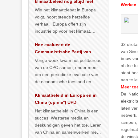
klimaatbeleid nog altijd niet
Werken S
Wie het klimaatdebat in Europa
volgt, hoort steeds hetzelfde
verhaal. ‘Europa offert zijn
industrie op voor het klimaat,
terwijl China onder het mom van
32 oliet
Hoe evalueert de
vergroening
… >> lees meer
van Sino
Communistische Partij van
bouw van
China de economische
Vorige week kwam het politbureau
al drie 
situatie?
van de CPC samen, onder meer
staat he
om een periodieke evaluatie van
aan te l
de economische toestand en
Meer toe
politiek te maken. We
De ‘Nati
Klimaatbeleid in Europa en in
publiceerden
… >> lees meer
elektrici
China (opinie*) UPD
laten ve
Het klimaatbeleid in China is een
netwerk. 
succes. Westerse media en
rampen, 
deskundigen geven het toe. Leren
regelmat
van China en samenwerken met
de winst