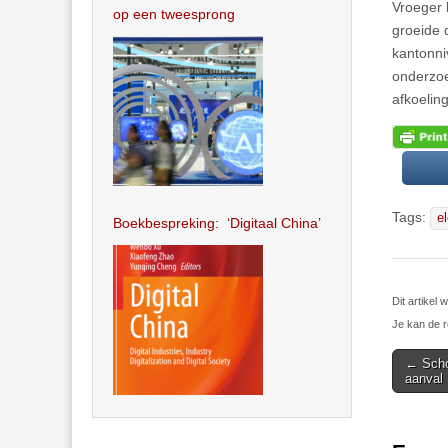
Vroeger 
op een tweesprong
groeide d
kantonni
onderzoe
afkoelin
Tags:
el
Boekbespreking: ‘Digitaal China’
Dit artike
Je kan de r
Post
← Schoo
aanval
navigat