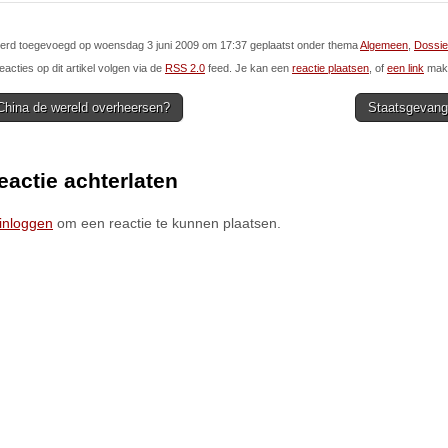
 werd toegevoegd op woensdag 3 juni 2009 om 17:37 geplaatst onder thema
Algemeen
,
Dossie
eacties op dit artikel volgen via de
RSS 2.0
feed. Je kan een
reactie plaatsen
, of
een link
make
China de wereld overheersen?
Staatsgevang
ion
eactie achterlaten
inloggen
om een reactie te kunnen plaatsen.