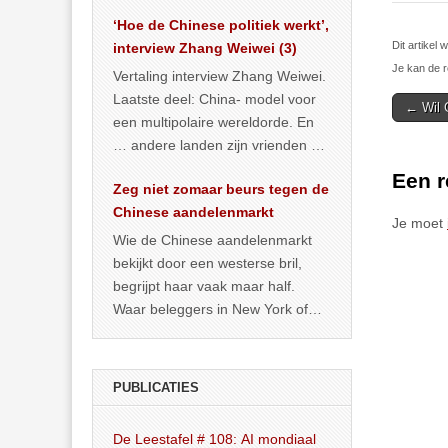
het land dan maar? ‘Dat
‘Hoe de Chinese politiek werkt’,
… >> lees meer
Dit artikel
interview Zhang Weiwei (3)
Je kan de r
Vertaling interview Zhang Weiwei.
Laatste deel: China- model voor
Post
← Wil 
een multipolaire wereldorde. En
navigat
… andere landen zijn vrienden of
kunnen het worden.
Een r
Zeg niet zomaar beurs tegen de
Chinese aandelenmarkt
Je moet
Wie de Chinese aandelenmarkt
bekijkt door een westerse bril,
begrijpt haar vaak maar half.
Waar beleggers in New York of
Londen vooral kijken naar winst,
… >> lees meer
PUBLICATIES
De Leestafel # 108: AI mondiaal