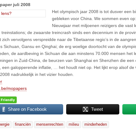
paper juli 2008
Het olympisch jaar 2008 is tot dusver een b
gebleken voor China. We sommen even op:
Nieuwjaar met miljoenen reizigers die vast 
 treinstations; de zwaarste treincrash sinds een decennium in de provi
at zich vervolgens verspreidde naar de Tibetaanse regio’s in de aangr
es Sichuan, Gansu en Qinghai; de erg woelige doortocht van de olympis
eden, de aardbeving in Sichuan die aan minstens 70.000 mensen het l
mingen in Zuid-China, de beurzen van Shanghai en Shenzhen die een
 een galopperende inflatie, … het houdt niet op. Het lijkt erop alsof 
 2008 nadrukkelijk in het vizier houden.
r
be/mopapers
Share on Facebook
Tweet
nergie
financiën
mensenrechten
milieu
minderheden