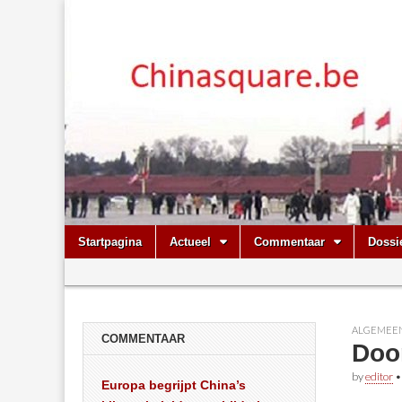
Chinasquare.
Skip
Main
Startpagina
Actueel
Commentaar
Dossi
to
menu
Sub
content
menu
ALGEMEE
COMMENTAAR
Door
by
editor
Europa begrijpt China’s