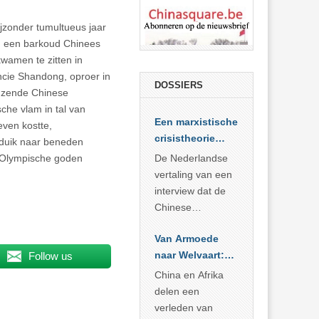
ijzonder tumultueus jaar
 een barkoud Chinees
kwamen te zitten in
ncie Shandong, oproer in
DOSSIERS
enzende Chinese
che vlam in tal van
Een marxistische
even kostte,
crisistheorie
 duik naar beneden
voor vandaag
de Olympische goden
De Nederlandse
vertaling van een
interview dat de
Chinese
Academie voor
Van Armoede
Sociale
naar Welvaart:
Follow us
Wetenschappen
Wat Afrika kan
afnam van de
China en Afrika
leren van
Britse
delen een
China’s
marxistische
verleden van