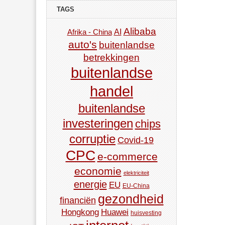
TAGS
Alibaba
AI
Afrika - China
auto's
buitenlandse
betrekkingen
buitenlandse
handel
buitenlandse
investeringen
chips
corruptie
Covid-19
CPC
e-commerce
economie
elektriciteit
energie
EU
EU-China
gezondheid
financiën
Hongkong
Huawei
huisvesting