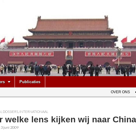
be
ers
Publicaties
OVER ONS
N
,
DOSSIERS
,
INTERNATIONAAL
 welke lens kijken wij naar Chin
•
3 juni 2009