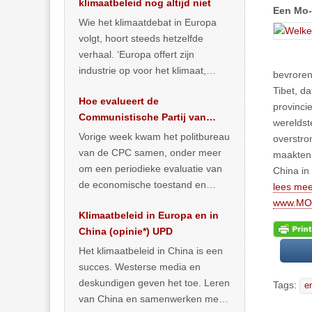
klimaatbeleid nog altijd niet
Een Mo-
Wie het klimaatdebat in Europa
volgt, hoort steeds hetzelfde
verhaal. ‘Europa offert zijn
industrie op voor het klimaat,
bevroren
terwijl China onder het mom van
Tibet, d
Hoe evalueert de
vergroening
… >> lees meer
provinci
Communistische Partij van
wereldst
China de economische
Vorige week kwam het politbureau
overstro
situatie?
van de CPC samen, onder meer
maakten,
om een periodieke evaluatie van
China in
de economische toestand en
lees mee
politiek te maken. We
www.MO.
Klimaatbeleid in Europa en in
publiceerden
… >> lees meer
China (opinie*) UPD
Het klimaatbeleid in China is een
succes. Westerse media en
deskundigen geven het toe. Leren
Tags:
e
van China en samenwerken met