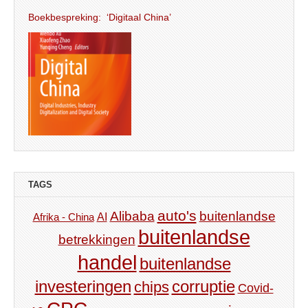
Boekbespreking: ‘Digitaal China’
TAGS
auto's
Alibaba
buitenlandse
AI
Afrika - China
buitenlandse
betrekkingen
handel
buitenlandse
investeringen
corruptie
chips
Covid-