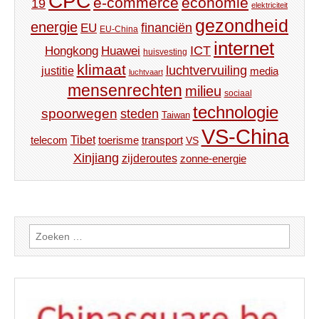
CPC
e-commerce
economie
19
elektriciteit
gezondheid
energie
financiën
EU
EU-China
internet
ICT
Hongkong
Huawei
huisvesting
klimaat
luchtvervuiling
justitie
media
luchtvaart
mensenrechten
milieu
sociaal
technologie
spoorwegen
steden
Taiwan
VS-China
Tibet
toerisme
transport
telecom
VS
Xinjiang
zijderoutes
zonne-energie
Zoeken
naar: