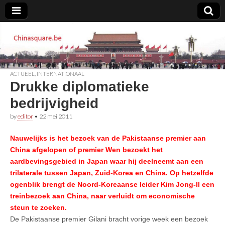
Chinasquare.be
ACTUEEL
,
INTERNATIONAAL
Drukke diplomatieke
bedrijvigheid
by
editor
•
22 mei 2011
Nauwelijks is het bezoek van de Pakistaanse premier aan
China afgelopen of premier Wen bezoekt het
aardbevingsgebied in Japan waar hij deelneemt aan een
trilaterale tussen Japan, Zuid-Korea en China. Op hetzelfde
ogenblik brengt de Noord-Koreaanse leider Kim Jong-Il een
treinbezoek aan China, naar verluidt om economische
steun te zoeken.
De Pakistaanse premier Gilani bracht vorige week een bezoek