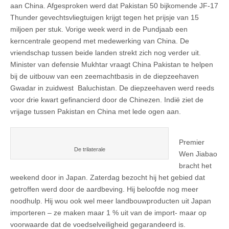
aan China. Afgesproken werd dat Pakistan 50 bijkomende JF-17
Thunder gevechtsvliegtuigen krijgt tegen het prijsje van 15
miljoen per stuk. Vorige week werd in de Pundjaab een
kerncentrale geopend met medewerking van China. De
vriendschap tussen beide landen strekt zich nog verder uit.
Minister van defensie Mukhtar vraagt China Pakistan te helpen
bij de uitbouw van een zeemachtbasis in de diepzeehaven
Gwadar in zuidwest Baluchistan. De diepzeehaven werd reeds
voor drie kwart gefinancierd door de Chinezen. Indië ziet de
vrijage tussen Pakistan en China met lede ogen aan.
Premier
De trilaterale
Wen Jiabao
bracht het
weekend door in Japan. Zaterdag bezocht hij het gebied dat
getroffen werd door de aardbeving. Hij beloofde nog meer
noodhulp. Hij wou ook wel meer landbouwproducten uit Japan
importeren – ze maken maar 1 % uit van de import- maar op
voorwaarde dat de voedselveiligheid gegarandeerd is.