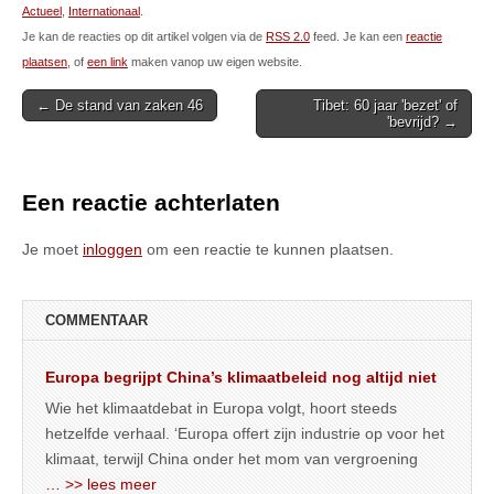
Actueel
,
Internationaal
.
Je kan de reacties op dit artikel volgen via de
RSS 2.0
feed. Je kan een
reactie
plaatsen
, of
een link
maken vanop uw eigen website.
Post
← De stand van zaken 46
Tibet: 60 jaar 'bezet' of
'bevrijd? →
navigation
Een reactie achterlaten
Je moet
inloggen
om een reactie te kunnen plaatsen.
COMMENTAAR
Europa begrijpt China’s klimaatbeleid nog altijd niet
Wie het klimaatdebat in Europa volgt, hoort steeds
hetzelfde verhaal. ‘Europa offert zijn industrie op voor het
klimaat, terwijl China onder het mom van vergroening
… >> lees meer