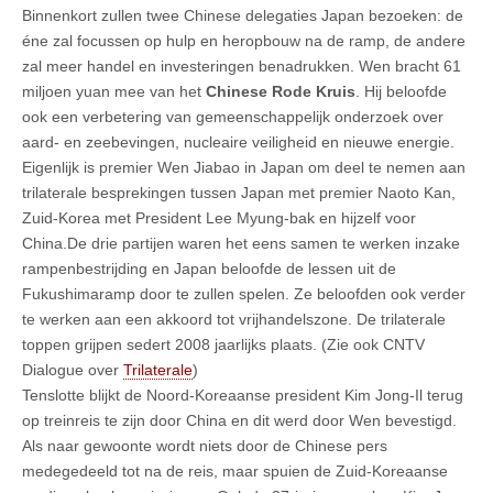
Binnenkort zullen twee Chinese delegaties Japan bezoeken: de
éne zal focussen op hulp en heropbouw na de ramp, de andere
zal meer handel en investeringen benadrukken. Wen bracht 61
miljoen yuan mee van het
Chinese Rode Kruis
. Hij beloofde
ook een verbetering van gemeenschappelijk onderzoek over
aard- en zeebevingen, nucleaire veiligheid en nieuwe energie.
Eigenlijk is premier Wen Jiabao in Japan om deel te nemen aan
trilaterale besprekingen tussen Japan met premier Naoto Kan,
Zuid-Korea met President Lee Myung-bak en hijzelf voor
China.De drie partijen waren het eens samen te werken inzake
rampenbestrijding en Japan beloofde de lessen uit de
Fukushimaramp door te zullen spelen. Ze beloofden ook verder
te werken aan een akkoord tot vrijhandelszone. De trilaterale
toppen grijpen sedert 2008 jaarlijks plaats. (Zie ook CNTV
Dialogue over
Trilaterale
)
Tenslotte blijkt de Noord-Koreaanse president Kim Jong-Il terug
op treinreis te zijn door China en dit werd door Wen bevestigd.
Als naar gewoonte wordt niets door de Chinese pers
medegedeeld tot na de reis, maar spuien de Zuid-Koreaanse