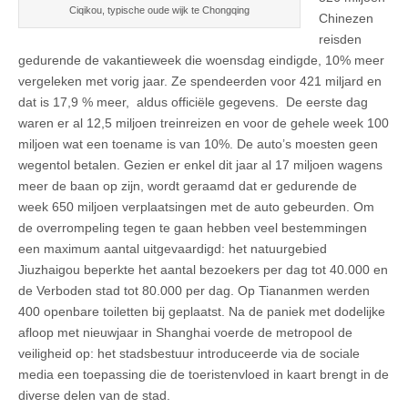
Ciqikou, typische oude wijk te Chongqing
Chinezen
reisden
gedurende de vakantieweek die woensdag eindigde, 10% meer
vergeleken met vorig jaar. Ze spendeerden voor 421 miljard en
dat is 17,9 % meer, aldus officiële gegevens. De eerste dag
waren er al 12,5 miljoen treinreizen en voor de gehele week 100
miljoen wat een toename is van 10%. De auto’s moesten geen
wegentol betalen. Gezien er enkel dit jaar al 17 miljoen wagens
meer de baan op zijn, wordt geraamd dat er gedurende de
week 650 miljoen verplaatsingen met de auto gebeurden. Om
de overrompeling tegen te gaan hebben veel bestemmingen
een maximum aantal uitgevaardigd: het natuurgebied
Jiuzhaigou beperkte het aantal bezoekers per dag tot 40.000 en
de Verboden stad tot 80.000 per dag. Op Tiananmen werden
400 openbare toiletten bij geplaatst. Na de paniek met dodelijke
afloop met nieuwjaar in Shanghai voerde de metropool de
veiligheid op: het stadsbestuur introduceerde via de sociale
media een toepassing die de toeristenvloed in kaart brengt in de
diverse delen van de stad.