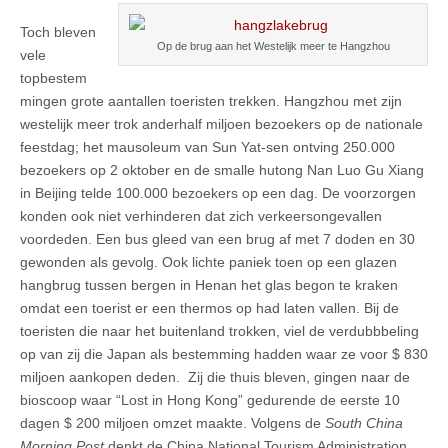
Toch bleven
Op de brug aan het Westelijk meer te Hangzhou
vele
topbestem
mingen grote aantallen toeristen trekken. Hangzhou met zijn
westelijk meer trok anderhalf miljoen bezoekers op de nationale
feestdag; het mausoleum van Sun Yat-sen ontving 250.000
bezoekers op 2 oktober en de smalle hutong Nan Luo Gu Xiang
in Beijing telde 100.000 bezoekers op een dag. De voorzorgen
konden ook niet verhinderen dat zich verkeersongevallen
voordeden. Een bus gleed van een brug af met 7 doden en 30
gewonden als gevolg. Ook lichte paniek toen op een glazen
hangbrug tussen bergen in Henan het glas begon te kraken
omdat een toerist er een thermos op had laten vallen. Bij de
toeristen die naar het buitenland trokken, viel de verdubbbeling
op van zij die Japan als bestemming hadden waar ze voor $ 830
miljoen aankopen deden. Zij die thuis bleven, gingen naar de
bioscoop waar “Lost in Hong Kong” gedurende de eerste 10
dagen $ 200 miljoen omzet maakte. Volgens de
South China
Morning Post
denkt de China National Tourism Administration