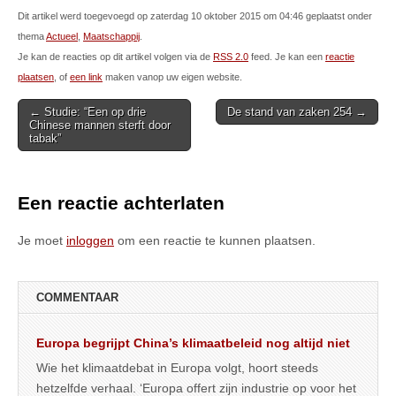
Dit artikel werd toegevoegd op zaterdag 10 oktober 2015 om 04:46 geplaatst onder
thema
Actueel
,
Maatschappij
.
Je kan de reacties op dit artikel volgen via de
RSS 2.0
feed. Je kan een
reactie
plaatsen
, of
een link
maken vanop uw eigen website.
Post
← Studie: “Een op drie
De stand van zaken 254 →
Chinese mannen sterft door
navigation
tabak”
Een reactie achterlaten
Je moet
inloggen
om een reactie te kunnen plaatsen.
COMMENTAAR
Europa begrijpt China’s klimaatbeleid nog altijd niet
Wie het klimaatdebat in Europa volgt, hoort steeds
hetzelfde verhaal. ‘Europa offert zijn industrie op voor het