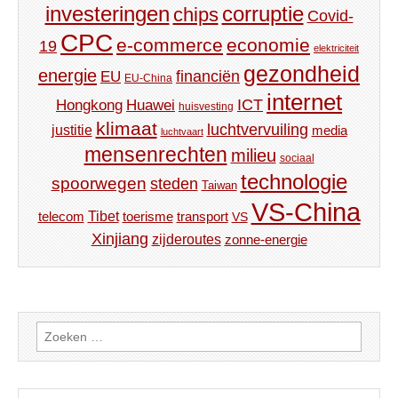
investeringen
corruptie
chips
Covid-
CPC
e-commerce
economie
19
elektriciteit
gezondheid
energie
financiën
EU
EU-China
internet
ICT
Hongkong
Huawei
huisvesting
klimaat
luchtvervuiling
justitie
media
luchtvaart
mensenrechten
milieu
sociaal
technologie
spoorwegen
steden
Taiwan
VS-China
Tibet
toerisme
transport
telecom
VS
Xinjiang
zijderoutes
zonne-energie
Zoeken
naar: