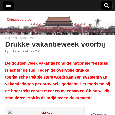
Chinasquare.be
ACTUEEL
,
MAATSCHAPPIJ
Drukke vakantieweek voorbij
by
editor
•
10 oktober 2015
De gouden week vakantie rond de nationale feestdag
is achter de rug. Tegen de overvolle drukke
toeristische trekpleisters wordt aan een systeem van
vakantiedagen per provincie gedacht. Het toerisme bij
de boer trekt echter meer en meer aan en China wil dit
stimuleren, ook in de strijd tegen de armoede.
526 miljoen