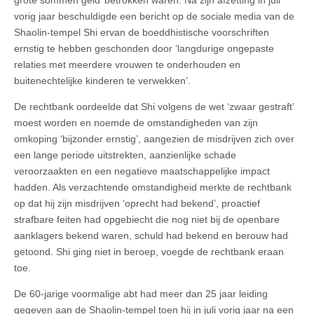
grote sommen geld’ betrokken waren. Na zijn afzetting in juli
vorig jaar beschuldigde een bericht op de sociale media van de
Shaolin-tempel Shi ervan de boeddhistische voorschriften
ernstig te hebben geschonden door ‘langdurige ongepaste
relaties met meerdere vrouwen te onderhouden en
buitenechtelijke kinderen te verwekken’.
De rechtbank oordeelde dat Shi volgens de wet ‘zwaar gestraft’
moest worden en noemde de omstandigheden van zijn
omkoping ‘bijzonder ernstig’, aangezien de misdrijven zich over
een lange periode uitstrekten, aanzienlijke schade
veroorzaakten en een negatieve maatschappelijke impact
hadden. Als verzachtende omstandigheid merkte de rechtbank
op dat hij zijn misdrijven ‘oprecht had bekend’, proactief
strafbare feiten had opgebiecht die nog niet bij de openbare
aanklagers bekend waren, schuld had bekend en berouw had
getoond. Shi ging niet in beroep, voegde de rechtbank eraan
toe.
De 60-jarige voormalige abt had meer dan 25 jaar leiding
gegeven aan de Shaolin-tempel toen hij in juli vorig jaar na een