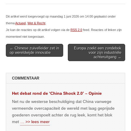
Dit artikel werd toegevoegd op maandag 1 juni 2026 om 14:00 geplaatst onder
thema
Actueel
,
Wet & Recht
.
Je kan de reacties op dit artikel volgen via de
RSS 2.0
feed. Reacties of linken zijn
momenteel niet toegestaan.
Post
← Chinese zuivelleider zet in
Europa zoekt een zondebok
op wereldwijde innovatie
voor zijn industriële
navigation
achteruitgang →
COMMENTAAR
Het debat rond de ‘China Shock 2.0’ – Opinie
Net nu de westerse beschuldiging dat China vanwege
vermeende overcapaciteit de wereld met laag geprijsde
goederen overspoelt achter de rug leek, komt het blok
met
… >> lees meer