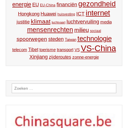
gezondheid
energie
financiën
EU
EU-China
internet
ICT
Hongkong
Huawei
huisvesting
klimaat
luchtvervuiling
justitie
media
luchtvaart
mensenrechten
milieu
sociaal
technologie
spoorwegen
steden
Taiwan
VS-China
Tibet
toerisme
transport
telecom
VS
Xinjiang
zijderoutes
zonne-energie
Zoeken
naar: