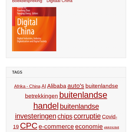
Boekbespreking: ‘Digitaal China’
TAGS
auto's
Alibaba
buitenlandse
AI
Afrika - China
buitenlandse
betrekkingen
handel
buitenlandse
investeringen
corruptie
chips
Covid-
CPC
e-commerce
economie
19
elektriciteit