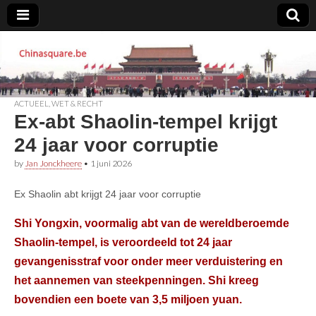
Chinasquare.be
ACTUEEL
,
WET & RECHT
Ex-abt Shaolin-tempel krijgt
24 jaar voor corruptie
by
Jan Jonckheere
•
1 juni 2026
Ex Shaolin abt krijgt 24 jaar voor corruptie
Shi Yongxin, voormalig abt van de wereldberoemde
Shaolin-tempel, is veroordeeld tot 24 jaar
gevangenisstraf voor onder meer verduistering en
het aannemen van steekpenningen. Shi kreeg
bovendien een boete van 3,5 miljoen yuan.