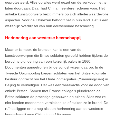
geprotesteerd. Alles op alles werd gezet om de verkoop niet te
laten doorgaan. Daar had China meerdere redenen voor. Het
antieke kunstvoorwerp bezit immers op zich allerlei waardevolle
aspecten. Voor de Chinezen behoort het in hun land. Het is een
wezenlijk overblijfsel van hun eeuwenoude beschaving.
Herinnering aan westerse heerschappij
Maar er is meer: de bronzen kan is een van de
kunstvoorwerpen die Britse soldaten geroofd hebben tijdens de
beruchte plundering van een keizerlijk paleis in 1860.
Documenten aangetroffen bij de vondst wijzen daarop. In de
Tweede Opiumoorlog kregen soldaten van het Britse koloniale
bestuur opdracht om het Oude Zomerpaleis (Yuanmingyuan) in
Beijing te vernietigen. Dat was een wraakactie voor de dood van
enkele Britten. Samen met Franse collega’s plunderden de
Britse soldaten de prachtige gebouwen en tuinen. Alles wat ze
niet konden meenemen vernielden ze of staken ze in brand. De
ruïnes liggen er nu nog als een herinnering aan de westerse
heerschappij over China in de 19e eeuw.