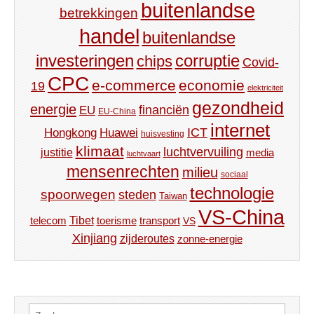
buitenlandse
betrekkingen
handel
buitenlandse
investeringen
corruptie
chips
Covid-
CPC
e-commerce
economie
19
elektriciteit
gezondheid
energie
financiën
EU
EU-China
internet
ICT
Hongkong
Huawei
huisvesting
klimaat
luchtvervuiling
justitie
media
luchtvaart
mensenrechten
milieu
sociaal
technologie
spoorwegen
steden
Taiwan
VS-China
Tibet
toerisme
transport
telecom
VS
Xinjiang
zijderoutes
zonne-energie
Zoeken