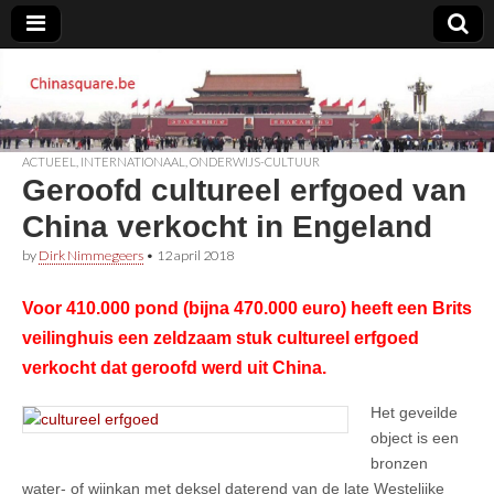
Chinasquare.be
ACTUEEL
,
INTERNATIONAAL
,
ONDERWIJS-CULTUUR
Geroofd cultureel erfgoed van
China verkocht in Engeland
by
Dirk Nimmegeers
•
12 april 2018
Voor 410.000 pond (bijna 470.000 euro) heeft een Brits
veilinghuis een zeldzaam stuk cultureel erfgoed
verkocht dat geroofd werd uit China.
Het geveilde
object is een
bronzen
water- of wijnkan met deksel daterend van de late Westelijke