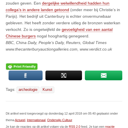
zouden geven. Een
dergelijke welwillendheid hadden hun
collega’s in andere landen getoond
(onder meer bij Christie’s in
Parijs). Het bedrijf uit Canterbury is echter onvermurwbaar
gebleven. Het heeft zonder verdere uitleg de bronzen waterkan
verkocht. Zo is ongetwijfeld de
gevoeligheid van een aantal
Chinese burgers
nogal hooghartig genegeerd.
BBC, China Daily, People’s Daily, Reuters, Global Times
www.thecanterburyauctiongalleries.com, www.verdict.co.uk
Tags:
archeologie
Kunst
Dit artikel werd toegevoegd op donderdag 12 april 2018 om 05:40 geplaatst onder
thema
Actueel
,
Internationaal
,
Onderwijs-Cultuur
.
Je kan de reacties op dit artikel volgen via de
RSS 2.0
feed. Je kan een
reactie