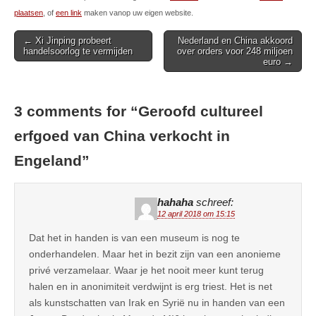
plaatsen
, of
een link
maken vanop uw eigen website.
Post
← Xi Jinping probeert
Nederland en China akkoord
handelsoorlog te vermijden
over orders voor 248 miljoen
navigation
euro →
3 comments for “
Geroofd cultureel
erfgoed van China verkocht in
Engeland
”
hahaha
schreef:
12 april 2018 om 15:15
Dat het in handen is van een museum is nog te
onderhandelen. Maar het in bezit zijn van een anonieme
privé verzamelaar. Waar je het nooit meer kunt terug
halen en in anonimiteit verdwijnt is erg triest. Het is net
als kunstschatten van Irak en Syrië nu in handen van een