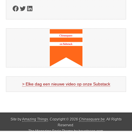
Facebook
Twitter
LinkedIn
> Elke dag een nieuwe video op onze Substack
Site by
Amazing Things
. Copyright © 2026
Chinasquare.be
. All Rights
Reserved.
The Magazine Basic Theme by
bavotasan.com
.