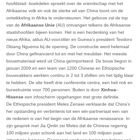
hoofdstad- boekdelen spreekt over de vriendschap met het
Afrikaanse volk en ook de sterke wil van China toont om de
ontwikkeling in Afrika te ondersteunen. Het gebouw zal de top
van de
Afrikaanse Unie
(AU) ontvangen telkens de Afrikaanse
staatshoofden bijeen komen. Het is een herdenking van het
nieuw Afrika, aldus AU-voorzitter en Guinea’s president Teodoro
Obiang Nguema bij de opening. De constructie werd helemaal
door China gefinancierd tot en met het meubilair. Het meeste
bouwmateriaal werd uit China geïmporteerd. De bouw begon in
januari 2009 en een team van 1200 Chinese en Ethiopische
bouwvakkers werkten continu in 2 tot 3 shiften om het tijdig klaar
te hebben. De site heeft drie conferentie centra, een heli nok en
bureelruimte voor 700 personen. Buiten is door
Xinhua
–
Hisense
een infoscherm opgehangen met grote definitie.
De Ethiopische president Meles Zenawi verklaarde dat China’s
her opstanding en verbintenis tot een win-partneriaat een van
de redenen is van het begin van de Afrikaanse renaissance. In
zijn gesprek met Jia Qinlin zei Meles dat de Chinese regering
100 miljoen yuan schonk aan het land en 100 miljoen yuan
intrestvrije leningen. Daarnaast werd een lening ten belope van