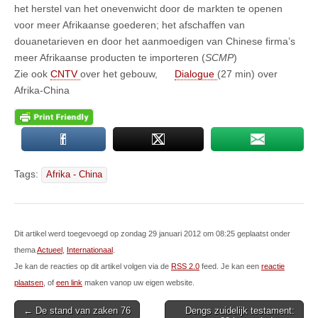
het herstel van het onevenwicht door de markten te openen
voor meer Afrikaanse goederen; het afschaffen van
douanetarieven en door het aanmoedigen van Chinese firma’s
meer Afrikaanse producten te importeren (
SCMP
)
Zie ook
CNTV
over het gebouw,
Dialogue
(27 min) over
Afrika-China
Tags:
Afrika - China
Dit artikel werd toegevoegd op zondag 29 januari 2012 om 08:25 geplaatst onder
thema
Actueel
,
Internationaal
.
Je kan de reacties op dit artikel volgen via de
RSS 2.0
feed. Je kan een
reactie
plaatsen
, of
een link
maken vanop uw eigen website.
Post
← De stand van zaken 76
Dengs zuidelijk testament: