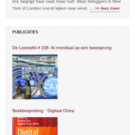
bril, begrijpt haar vaak maar half. Waar beleggers in New
York of Londen vooral kijken naar winst,
… >> lees meer
PUBLICATIES
De Leestafel # 108: AI mondiaal op een tweesprong
Boekbespreking: ‘Digitaal China’