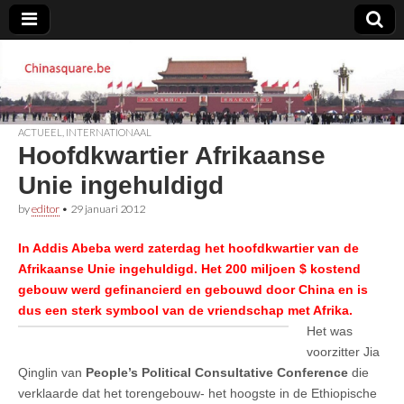
Chinasquare.be
ACTUEEL
,
INTERNATIONAAL
Hoofdkwartier Afrikaanse
Unie ingehuldigd
by
editor
•
29 januari 2012
In Addis Abeba werd zaterdag het hoofdkwartier van de
Afrikaanse Unie ingehuldigd. Het 200 miljoen $ kostend
gebouw werd gefinancierd en gebouwd door China en is
dus een sterk symbool van de vriendschap met Afrika.
Het was
voorzitter Jia
Qinglin van
People’s Political Consultative Conference
die
verklaarde dat het torengebouw- het hoogste in de Ethiopische