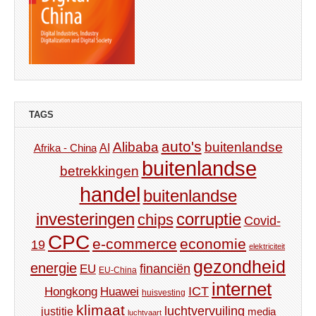
TAGS
auto's
Alibaba
buitenlandse
AI
Afrika - China
buitenlandse
betrekkingen
handel
buitenlandse
investeringen
corruptie
chips
Covid-
CPC
e-commerce
economie
19
elektriciteit
gezondheid
energie
financiën
EU
EU-China
internet
ICT
Hongkong
Huawei
huisvesting
klimaat
luchtvervuiling
justitie
media
luchtvaart