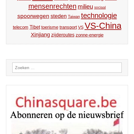
mensenrechten
milieu
sociaal
technologie
spoorwegen
steden
Taiwan
VS-China
Tibet
toerisme
transport
telecom
VS
Xinjiang
zijderoutes
zonne-energie
Zoeken
naar: