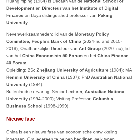
Huang Yiping (1964) is Decaan van de
National School of
Development
en
Directeur van het Institute of Digital
Finance
en Boya distinguished professor van
Peking
University
.
Nevenwerkzaamheden: lid van de
Monetary Policy
Committee, People’s Bank of China
(2024-nu and 2015-
2018); Onafhankelijke Directeur van
Ant Group
(2020–nu); lid
van het
China Economists 50 Forum
en het
China Finance
40 Forum
.
Opleiding: BSc
Zhejiang University of Agriculture
(1984); MA
Renmin University of China
(1987); PhD
Australian National
University
(1994).
Buitenlandse ervaring: Senior Lecturer,
Australian National
University
(1994-2000); Visiting Professor,
Columbia
Business School
(1998-1999).
Nieuwe fase
China is een nieuwe fase van economische ontwikkeling
ingegaan. Om iedereen te helpen begrijpen welk typen