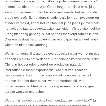
te houden met de export en alleen op de binnenlandse markt?
Ik denk dat die er moet zijn. Op de lange termijn is er altijd een
kans op macro-economische onbalans waarbij het aanbod de
vraag overtreft. Een andere situatie is als je meer investeert en
minder verbruikt, zodat het kapitaal dat je dit jaar zijn investeert
het volgend jaar tot overcapaciteit zal leiden. Als de uiteindelijke
vraag niet hoog genoeg is, zal het ook tot overproductie leiden.
Daarom bestaat het probleem van overcapaciteit al heel lang in
China en niet enkel vandaag.
Wat is het verschil tussen de overcapaciteit waar we het nu over
hebben en die in het verleden? Het belangrijkste verschil is dat
China in het verleden overtollige producten naar de
internationale markt exporteerde, wat niet veel reacties
veroorzaakte. Daarom, zelfs als we elk jaar overcapaciteit
hadden, kon het door export worden verdoezeld. Veel
ondernemers dachten dat er, zolang er een markt was, geen
sprake was van overschot.
Waarom is de overcapaciteit van vandaag zo ingewikkeld? Er
zijn twee redenen. De eerste reden is dat de geopolitieke