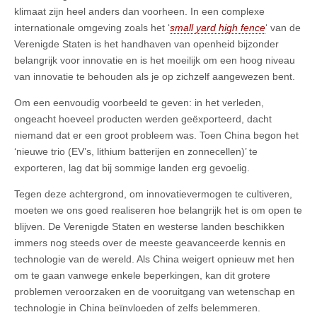
klimaat zijn heel anders dan voorheen. In een complexe
internationale omgeving zoals het ‘
small yard high fence
‘ van de
Verenigde Staten is het handhaven van openheid bijzonder
belangrijk voor innovatie en is het moeilijk om een hoog niveau
van innovatie te behouden als je op zichzelf aangewezen bent.
Om een eenvoudig voorbeeld te geven: in het verleden,
ongeacht hoeveel producten werden geëxporteerd, dacht
niemand dat er een groot probleem was. Toen China begon het
‘nieuwe trio (EV’s, lithium batterijen en zonnecellen)’ te
exporteren, lag dat bij sommige landen erg gevoelig.
Tegen deze achtergrond, om innovatievermogen te cultiveren,
moeten we ons goed realiseren hoe belangrijk het is om open te
blijven. De Verenigde Staten en westerse landen beschikken
immers nog steeds over de meeste geavanceerde kennis en
technologie van de wereld. Als China weigert opnieuw met hen
om te gaan vanwege enkele beperkingen, kan dit grotere
problemen veroorzaken en de vooruitgang van wetenschap en
technologie in China beïnvloeden of zelfs belemmeren.