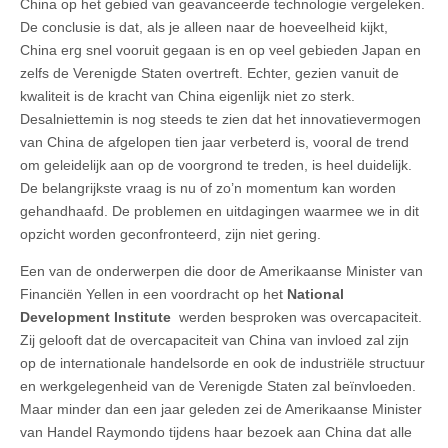
China op het gebied van geavanceerde technologie vergeleken.
De conclusie is dat, als je alleen naar de hoeveelheid kijkt,
China erg snel vooruit gegaan is en op veel gebieden Japan en
zelfs de Verenigde Staten overtreft. Echter, gezien vanuit de
kwaliteit is de kracht van China eigenlijk niet zo sterk.
Desalniettemin is nog steeds te zien dat het innovatievermogen
van China de afgelopen tien jaar verbeterd is, vooral de trend
om geleidelijk aan op de voorgrond te treden, is heel duidelijk.
De belangrijkste vraag is nu of zo’n momentum kan worden
gehandhaafd. De problemen en uitdagingen waarmee we in dit
opzicht worden geconfronteerd, zijn niet gering.
Een van de onderwerpen die door de Amerikaanse Minister van
Financiën Yellen in een voordracht op het
National
Development Institute
werden besproken was overcapaciteit.
Zij gelooft dat de overcapaciteit van China van invloed zal zijn
op de internationale handelsorde en ook de industriële structuur
en werkgelegenheid van de Verenigde Staten zal beïnvloeden.
Maar minder dan een jaar geleden zei de Amerikaanse Minister
van Handel Raymondo tijdens haar bezoek aan China dat alle