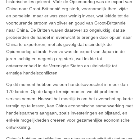
historische les geleerd. Vóór de Opiumoorlog was de export van
China naar Groot-Brittannië erg sterk, voornamelijk thee, zijde
en porselein, maar er was zeer weinig invoer, wat leidde tot de
voortdurende stroom van zilver en goud van Groot-Brittannië
naar China. De Britten waren daarover zo ongelukkig, dat ze
probeerden de handel in evenwicht te brengen door opium naar
China te exporteren, met als gevolg dat uiteindelijk de
Opiumoorlog uitbrak. Evenzo was de export van Japan in de
jaren tachtig en negentig erg sterk, wat leidde tot
ontevredenheid in de Verenigde Staten en uiteindelijk tot
ernstige handelsconflicten.
Op dit moment hebben we een handelsoverschot in meer dan
170 landen. Op de lange termijn moeten we dit probleem
serieus nemen. Hoewel het moeilijk is om het overschot op korte
termijn op te lossen, kan China economische samenwerking met
handelspartners aangaan, zoals investeringen en bijstand, en
enkele mogelijkheden creëren voor gezamenlijke economische
ontwikkeling.
China’s huidige ontwikkeling van nieuwe productiviteit vinden we