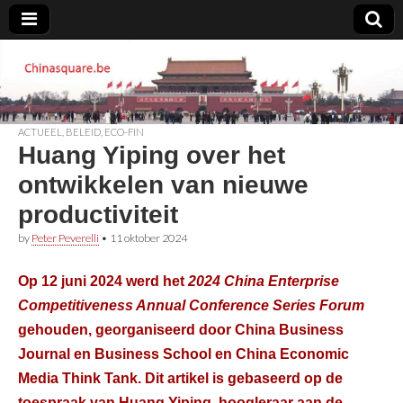
Chinasquare.be
ACTUEEL
,
BELEID
,
ECO-FIN
Huang Yiping over het
ontwikkelen van nieuwe
productiviteit
by
Peter Peverelli
•
11 oktober 2024
Op 12 juni 2024 werd het
2024 China Enterprise
Competitiveness Annual Conference Series Forum
gehouden, georganiseerd door
China Business
Journal en Business School
en
China Economic
Media Think Tank
. Dit artikel is gebaseerd op de
toespraak van Huang Yiping, hoogleraar aan de