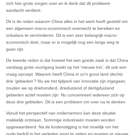
zich hier grote zorgen over en ik denk dat dit probleem
aandacht verdient.
Dit is de reden waarom China alles in het werk heeft gesteld om
een algemeen macro-economisch evenwicht te bereiken en
onbalans te verminderen. Dit is een zeer belangrijk macro-
economisch doel, maar er is mogelijk nog een lange weg te
gaan zijn.
De tweede reden is dat hoewel het een goede zaak is dat China
vandaag grote voortgang boekt op het ‘nieuwe trio’, dit ook een
vraag oproept. Waarom heeft China in zo’n groot land slechts
drie ‘gebieden’? Nu we het tijdperk van innovatie zijn ingegaan,
zouden we op driehonderd, drieduizend of dertigduizend
gebieden actief moeten zijn. Nu concentreert iedereen zich op
deze drie gebieden. Dit is een probleem om over na te denken.
Vanuit het perspectief van ondernemers kan deze situatie
makkelijk ontstaan. Sommige industrieën moeten worden
opgewaardeerd. Na de kostenstijging is het moeilijk om het
oude bedrijf in het verleden voort te zetten en moeten er nieuwe