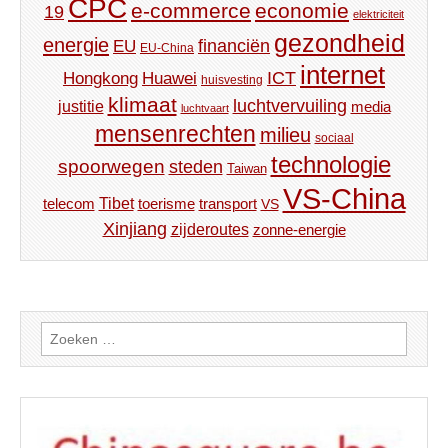
CPC
e-commerce
economie
19
elektriciteit
gezondheid
energie
financiën
EU
EU-China
internet
ICT
Hongkong
Huawei
huisvesting
klimaat
luchtvervuiling
justitie
media
luchtvaart
mensenrechten
milieu
sociaal
technologie
spoorwegen
steden
Taiwan
VS-China
Tibet
toerisme
transport
telecom
VS
Xinjiang
zijderoutes
zonne-energie
Zoeken
naar: