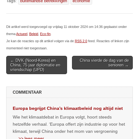
Tags:
buitenlandse betrekkingen
economie
Dit artikel werd toegevoegd op vrijdag 11 oktober 2024 om 14:36 geplaatst onder
thema
Actueel
,
Beleid
,
Eco-fin
.
Je kan de reacties op dit artikel volgen via de
RSS 2.0
feed. Reacties of linken zijn
momenteel niet toegestaan.
Post
← DVK (Noord-Korea) en
China vierde de dag van de
China, 75 jaar diplomatie en
senioren →
navigation
vriendschap (UPD)
COMMENTAAR
Europa begrijpt China’s klimaatbeleid nog altijd niet
Wie het klimaatdebat in Europa volgt, hoort steeds
hetzelfde verhaal. ‘Europa offert zijn industrie op voor het
klimaat, terwijl China onder het mom van vergroening
… >> lees meer