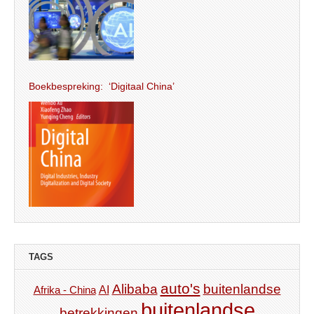
Boekbespreking: ‘Digitaal China’
TAGS
auto's
Alibaba
buitenlandse
AI
Afrika - China
buitenlandse
betrekkingen