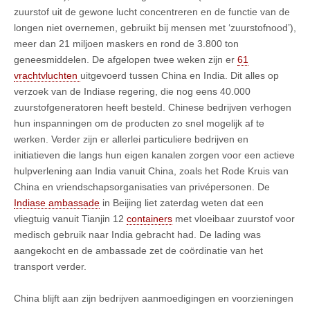
zuurstof uit de gewone lucht concentreren en de functie van de
longen niet overnemen, gebruikt bij mensen met ‘zuurstofnood’),
meer dan 21 miljoen maskers en rond de 3.800 ton
geneesmiddelen. De afgelopen twee weken zijn er
61
vrachtvluchten
uitgevoerd tussen China en India. Dit alles op
verzoek van de Indiase regering, die nog eens 40.000
zuurstofgeneratoren heeft besteld. Chinese bedrijven verhogen
hun inspanningen om de producten zo snel mogelijk af te
werken. Verder zijn er allerlei particuliere bedrijven en
initiatieven die langs hun eigen kanalen zorgen voor een actieve
hulpverlening aan India vanuit China, zoals het Rode Kruis van
China en vriendschapsorganisaties van privépersonen. De
Indiase ambassade
in Beijing liet zaterdag weten dat een
vliegtuig vanuit Tianjin 12
containers
met vloeibaar zuurstof voor
medisch gebruik naar India gebracht had. De lading was
aangekocht en de ambassade zet de coördinatie van het
transport verder.
China blijft aan zijn bedrijven aanmoedigingen en voorzieningen