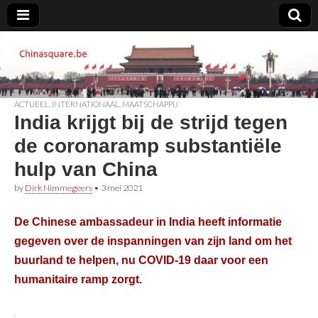
Chinasquare.be
ACTUEEL
,
INTERNATIONAAL
,
MAATSCHAPPIJ
India krijgt bij de strijd tegen
de coronaramp substantiële
hulp van China
by
Dirk Nimmegeers
•
3 mei 2021
De Chinese ambassadeur in India heeft informatie
gegeven over de inspanningen van zijn land om het
buurland te helpen, nu COVID-19 daar voor een
humanitaire ramp zorgt.