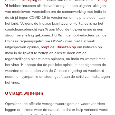
Yi
hebben intussen allerlei verklaringen doen uitgaan: uitingen
van medeleven, voorstellen om de samenwerking met India in
de strijd tegen COVID-19 te versterken en hulp te bieden aan
het land. Volgens de Indiase krant
Economic Times
is na het
condoleancebericht van Xi aan Modi de hulpverlening in een
stroomversnelling gekomen. Hu Xijin, de hoofredacteur van de
Chinese regeringsgetrouwe
Global Times
met zijn vaak
uitgesproken opinies,
roept de Chinezen op
om kritieken op
India in de ijskast te zetten en alles te doen om de
tegenstellingen niet te laten oplopen, nu India zo worstelt met
het virus. Hu hoopt dat de publieke opinie, in het algemeen de
woorden en de daden van de Chinese regering tot voorbeeld
neemt en sympathie en steun geeft aan de strijd van India tegen
het virus.
U vraagt, wij helpen
Opvallend: de officiële vertegenwoordigers en woordvoerders
leggen er telkens weer de nadruk op dat er hulp verleend wordt