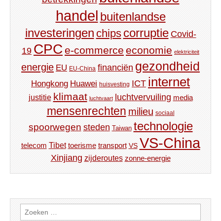
handel
buitenlandse
investeringen
corruptie
chips
Covid-
CPC
e-commerce
economie
19
elektriciteit
gezondheid
energie
financiën
EU
EU-China
internet
ICT
Hongkong
Huawei
huisvesting
klimaat
luchtvervuiling
justitie
media
luchtvaart
mensenrechten
milieu
sociaal
technologie
spoorwegen
steden
Taiwan
VS-China
Tibet
toerisme
transport
telecom
VS
Xinjiang
zijderoutes
zonne-energie
Zoeken
naar: