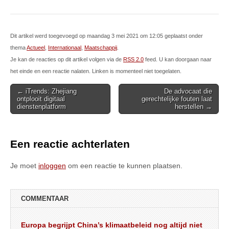
Dit artikel werd toegevoegd op maandag 3 mei 2021 om 12:05 geplaatst onder
thema
Actueel
,
Internationaal
,
Maatschappij
.
Je kan de reacties op dit artikel volgen via de
RSS 2.0
feed. U kan doorgaan naar
het einde en een reactie nalaten. Linken is momenteel niet toegelaten.
Post
← iTrends: Zhejiang
De advocaat die
ontplooit digitaal
gerechtelijke fouten laat
navigation
dienstenplatform
herstellen →
Een reactie achterlaten
Je moet
inloggen
om een reactie te kunnen plaatsen.
COMMENTAAR
Europa begrijpt China’s klimaatbeleid nog altijd niet