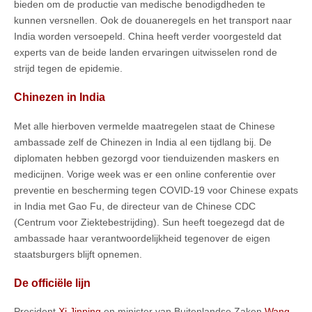
bieden om de productie van medische benodigdheden te
kunnen versnellen. Ook de douaneregels en het transport naar
India worden versoepeld. China heeft verder voorgesteld dat
experts van de beide landen ervaringen uitwisselen rond de
strijd tegen de epidemie.
Chinezen in India
Met alle hierboven vermelde maatregelen staat de Chinese
ambassade zelf de Chinezen in India al een tijdlang bij. De
diplomaten hebben gezorgd voor tienduizenden maskers en
medicijnen. Vorige week was er een online conferentie over
preventie en bescherming tegen COVID-19 voor Chinese expats
in India met Gao Fu, de directeur van de Chinese CDC
(Centrum voor Ziektebestrijding). Sun heeft toegezegd dat de
ambassade haar verantwoordelijkheid tegenover de eigen
staatsburgers blijft opnemen.
De officiële lijn
President
Xi Jinping
en minister van Buitenlandse Zaken
Wang