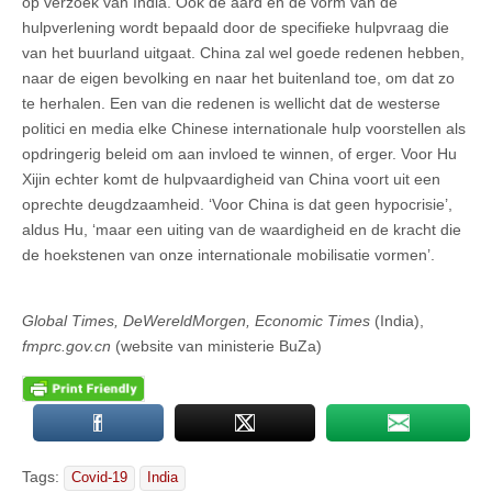
op verzoek van India. Ook de aard en de vorm van de
hulpverlening wordt bepaald door de specifieke hulpvraag die
van het buurland uitgaat. China zal wel goede redenen hebben,
naar de eigen bevolking en naar het buitenland toe, om dat zo
te herhalen. Een van die redenen is wellicht dat de westerse
politici en media elke Chinese internationale hulp voorstellen als
opdringerig beleid om aan invloed te winnen, of erger. Voor Hu
Xijin echter komt de hulpvaardigheid van China voort uit een
oprechte deugdzaamheid. ‘Voor China is dat geen hypocrisie’,
aldus Hu, ‘maar een uiting van de waardigheid en de kracht die
de hoekstenen van onze internationale mobilisatie vormen’.
Global Times, DeWereldMorgen, Economic Times
(India),
fmprc.gov.cn
(website van ministerie BuZa)
Tags:
Covid-19
India