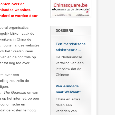
lachten over de
enlandse websites.
hinderd te worden door
.
ooral organisaties,
DOSSIERS
gelijk blijken vaak de
bruikers in China de
Een marxistische
van buitenlandse websites
crisistheorie
ook het Staatsbureau
voor vandaag
r van en de controle op
De Nederlandse
er tot nog toe over
vertaling van een
interview dat de
arm over een
Chinese
ijing zou zelfs de
Academie voor
Van Armoede
digen.
Sociale
naar Welvaart:
van
The Guardian
en van
Wetenschappen
Wat Afrika kan
g op het internet, op een
afnam van de
China en Afrika
leren van
 economische en
Britse
delen een
China’s
 dat de kosten te hoog
marxistische
verleden van