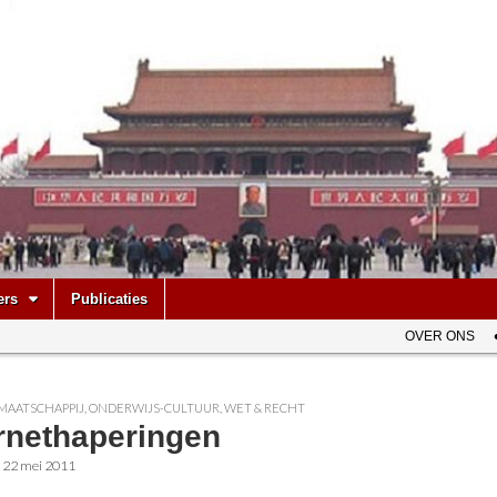
be
ers
Publicaties
OVER ONS
MAATSCHAPPIJ
,
ONDERWIJS-CULTUUR
,
WET & RECHT
ernethaperingen
•
22 mei 2011