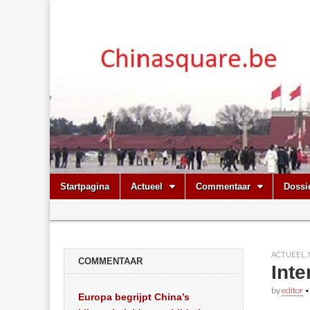
Chinasquare.
Skip
Main
Startpagina
Actueel
Commentaar
Dossi
to
menu
Sub
content
menu
ACTUEEL
,
COMMENTAAR
Int
by
editor
Europa begrijpt China’s