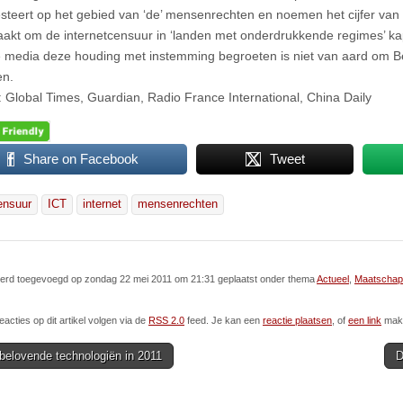
steert op het gebied van ‘de’ mensenrechten en noemen het cijfer van 3
aakt om de internetcensuur in ‘landen met onderdrukkende regimes’ ka
 media deze houding met instemming begroeten is niet van aard om Bei
n.
 Global Times, Guardian, Radio France International, China Daily
Share on Facebook
Tweet
ensuur
ICT
internet
mensenrechten
l werd toegevoegd op zondag 22 mei 2011 om 21:31 geplaatst onder thema
Actueel
,
Maatschapp
eacties op dit artikel volgen via de
RSS 2.0
feed. Je kan een
reactie plaatsen
, of
een link
make
belovende technologiën in 2011
D
ion