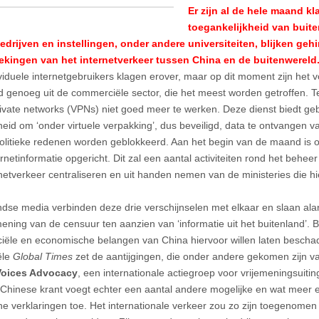
Er zijn al de hele maand k
toegankelijkheid van buit
edrijven en instellingen, onder andere universiteiten, blijken ge
ekingen van het internetverkeer tussen China en de buitenwereld
viduele internetgebruikers klagen erover, maar op dit moment zijn het v
d genoeg uit de commerciële sector, die het meest worden getroffen. Te
private networks (VPNs) niet goed meer te werken. Deze dienst biedt ge
heid om ‘onder virtuele verpakking’, dus beveiligd, data te ontvangen 
olitieke redenen worden geblokkeerd. Aan het begin van de maand is 
rnetinformatie opgericht. Dit zal een aantal activiteiten rond het behee
rnetverkeer centraliseren en uit handen nemen van de ministeries die hi
ndse media verbinden deze drie verschijnselen met elkaar en slaan al
ening van de censuur ten aanzien van ‘informatie uit het buitenland’. Be
ële en economische belangen van China hiervoor willen laten bescha
ële
Global Times
zet de aantijgingen, die onder andere gekomen zijn 
Voices Advocacy
, een internationale actiegroep voor vrijemeningsuitin
De Chinese krant voegt echter een aantal andere mogelijke en wat meer
he verklaringen toe. Het internationale verkeer zou zo zijn toegenomen