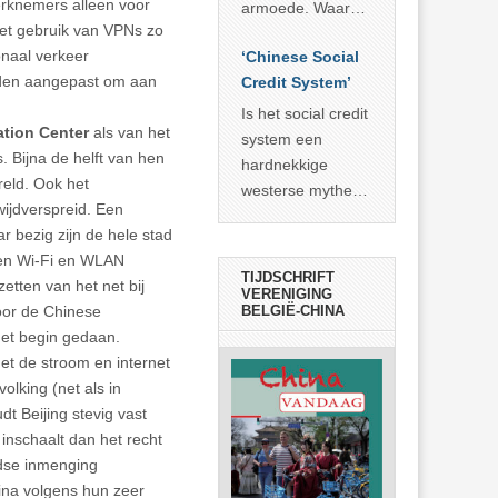
economisch
erknemers alleen voor
econoom Michael
armoede. Waar
wonder
 het gebruik van VPNs zo
Roberts. Het laat
China er de
onaal verkeer
zien dat
‘Chinese Social
voorbije veertig
rden aangepast om aan
… >> lees meer
Credit System’
jaar in slaagde
meer dan 800
Is het social credit
ation Center
als van het
miljoen mensen
system een
s. Bijna de helft van hen
uit de armoede
hardnekkige
reld. Ook het
… >> lees meer
westerse mythe of
ijdverspreid. Een
de dagelijkse
 bezig zijn de hele stad
realiteit in China?
den Wi-Fi en WLAN
TIJDSCHRIFT
zetten van het net bij
VERENIGING
voor de Chinese
BELGIË-CHINA
 het begin gedaan.
met de stroom en internet
lking (net als in
t Beijing stevig vast
inschaalt dan het recht
ndse inmenging
ina volgens hun zeer