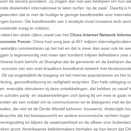
voor de service providers. Zij vragen dan ook aan bedrijven om hun w
onele doeleinden internationaal te laten surfen ‘op de zaak’. Daarbij is
 geworden dat er met de huidige te geringe bandbreedte voor internati
ngen komen. Die bandbreedte van 1 terabyte moet trouwens toch wo
groeiende vraag te voldoen.
citeert ten slotte cijfers zowel van het
China Internet Network Inform
conomic Forum
. China had vorig jaar al 457 miljoen internetgebruiker
 wekelijks commentaren op het net en dat is meer dan waar ook ter we
ggen is tegenwoordig met meer dan honderd miljoen liefhebbers zeer w
hinese krant bericht uit Shanghai dat de gemeente en de bedrijven daar
e voorzien van een snel draadloos breedband netwerk met tienduizen
 Dit zal ongetwijfeld de toegang tot het internet populariseren en het in
rlening, gezondheidszorg en veiligheid vergroten. Een hele uitdaging 
iten: enerzijds stimuleren zij deze ontwikkelingen, dat hebben ze vanaf
n scholen partij- en staatsinstellingen zich ijverig bij om mee te gaan 
enden als een middel om te communiceren en te dialogeren met de bevo
anden, die niet tot de Derde Wereld behoren, trouwens). Anderzijds houd
iërarchie die het bestaansrecht en andere economische rechten hoger 
 meningsuiting en blijven de waakzaamheid en de afkeer voor buitenla
oken groot. Amerikaanse beleidsmakers herhalen op hun beurt dat Ch