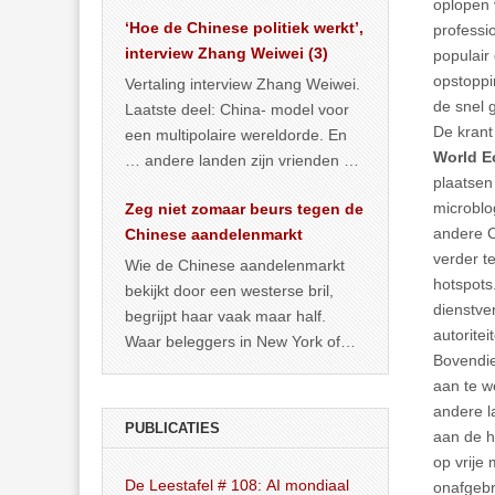
het land dan maar? ‘Dat
oplopen 
‘Hoe de Chinese politiek werkt’,
… >> lees meer
professi
interview Zhang Weiwei (3)
populair
opstoppi
Vertaling interview Zhang Weiwei.
de snel 
Laatste deel: China- model voor
De krant 
een multipolaire wereldorde. En
World E
… andere landen zijn vrienden of
plaatsen
kunnen het worden.
microblo
Zeg niet zomaar beurs tegen de
andere C
Chinese aandelenmarkt
verder t
Wie de Chinese aandelenmarkt
hotspots.
bekijkt door een westerse bril,
dienstve
begrijpt haar vaak maar half.
autorite
Waar beleggers in New York of
Bovendie
Londen vooral kijken naar winst,
aan te w
… >> lees meer
andere l
PUBLICATIES
aan de h
op vrije
De Leestafel # 108: AI mondiaal
onafgebr