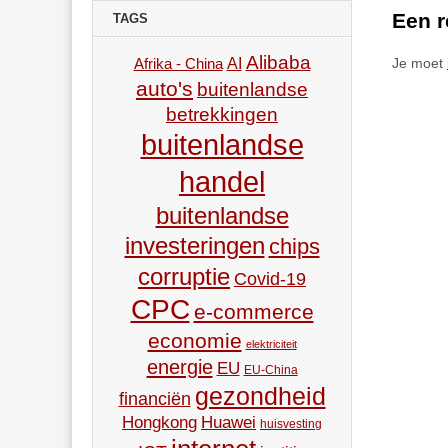
Een r
TAGS
Alibaba
AI
Afrika - China
Je moet
auto's
buitenlandse
betrekkingen
buitenlandse
handel
buitenlandse
investeringen
chips
corruptie
Covid-19
CPC
e-commerce
economie
elektriciteit
energie
EU
EU-China
gezondheid
financiën
Hongkong
Huawei
huisvesting