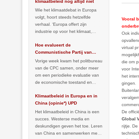
klimaatbeleid nog altijd niet
Wie het klimaatdebat in Europa
volgt, hoort steeds hetzelfde
Vooral b
verhaal. ‘Europa offert zijn
onderbr
industrie op voor het klimaat,
Ook indi
terwijl China onder het mom van
opvallen
Hoe evalueert de
vergroening
… >> lees meer
virtual 
Communistische Partij van
mogelijk
China de economische
Vorige week kwam het politbureau
die om p
situatie?
van de CPC samen, onder meer
voor Inte
om een periodieke evaluatie van
het inte
de economische toestand en
gingen.
politiek te maken. We
Buitenla
Klimaatbeleid in Europa en in
publiceerden
… >> lees meer
veralgem
China (opinie*) UPD
commerci
Het klimaatbeleid in China is een
De offici
succes. Westerse media en
Global 
deskundigen geven het toe. Leren
rijtje. 
van China en samenwerken met
technisc