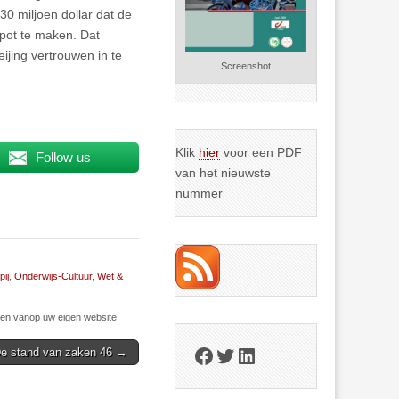
0 miljoen dollar dat de
pot te maken. Dat
jing vertrouwen in te
Screenshot
Klik
hier
voor een PDF
Follow us
van het nieuwste
nummer
ij
,
Onderwijs-Cultuur
,
Wet &
n vanop uw eigen website.
Facebook
Twitter
LinkedIn
e stand van zaken 46 →