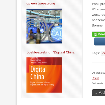
op een tweesprong
zwak pre
VS vrijm
westerse
boezeme
Bornnen:
Boekbespreking: ‘Digitaal China’
Tags:
c
Dit artike
Recht
.
Je kan de r
Post
← Veel
navigat