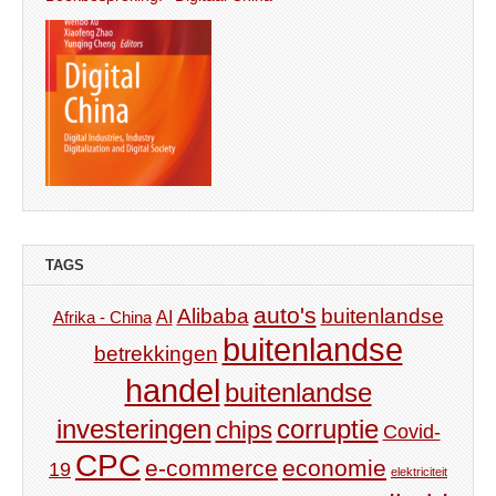
TAGS
auto's
Alibaba
buitenlandse
AI
Afrika - China
buitenlandse
betrekkingen
handel
buitenlandse
investeringen
corruptie
chips
Covid-
CPC
e-commerce
economie
19
elektriciteit