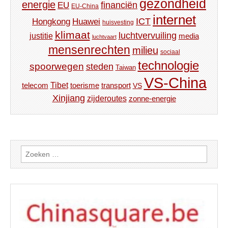
gezondheid
energie
financiën
EU
EU-China
internet
ICT
Hongkong
Huawei
huisvesting
klimaat
luchtvervuiling
justitie
media
luchtvaart
mensenrechten
milieu
sociaal
technologie
spoorwegen
steden
Taiwan
VS-China
Tibet
toerisme
transport
telecom
VS
Xinjiang
zijderoutes
zonne-energie
Zoeken
naar: