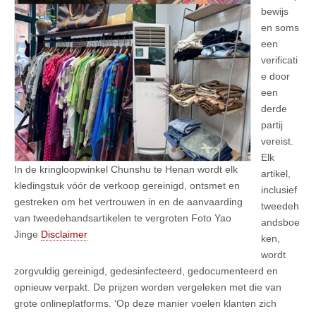
bewijs
en soms
een
verificati
e door
een
derde
partij
vereist.
Elk
In de kringloopwinkel Chunshu te Henan wordt elk
artikel,
kledingstuk vóór de verkoop gereinigd, ontsmet en
inclusief
gestreken om het vertrouwen in en de aanvaarding
tweedeh
van tweedehandsartikelen te vergroten Foto Yao
andsboe
Jinge
Disclaimer
ken,
wordt
zorgvuldig gereinigd, gedesinfecteerd, gedocumenteerd en
opnieuw verpakt. De prijzen worden vergeleken met die van
grote onlineplatforms. ‘Op deze manier voelen klanten zich