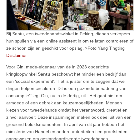
Bij Santu, een tweedehandswinkel in Peking, dienen verkopers
hun spullen via een online assistent in om te laten controleren of
ze schoon zijn en geschikt voor opslag, >Foto Yang Tingting
Disclaimer
Voor Gin, mede-eigenaar van de in 2023 opgerichte
kringloopwinkel
Santu
beschouwt het minder een bedrijf dan
een ‘sociaal experiment’. ‘Het is juister om te zeggen dat we
dingen helpen circuleren. Dit is een gezonde benadering van
consumptie”’ legt Gin, nu in de dertig, uit. ‘Het gaat niet om
armoede of een gebrek aan keuzemogelijkheden. Mensen
kiezen voor tweedehands omdat het verantwoord, creatief en
zinvol aanvoelt’ Deze inspanningen maken ook deel uit van een
groeiend beleidsmomentum. In april van dit jaar hebben het
ministerie van Handel en andere autoriteiten tien proefsteden
aangewezen om gestandaardiseerde tweedehands