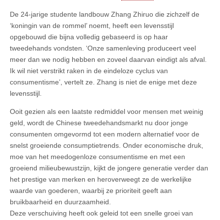
De 24-jarige studente landbouw Zhang Zhiruo die zichzelf de
‘koningin van de rommel’ noemt, heeft een levensstijl
opgebouwd die bijna volledig gebaseerd is op haar
tweedehands vondsten. ‘Onze samenleving produceert veel
meer dan we nodig hebben en zoveel daarvan eindigt als afval.
Ik wil niet verstrikt raken in de eindeloze cyclus van
consumentisme’, vertelt ze. Zhang is niet de enige met deze
levensstijl.
Ooit gezien als een laatste redmiddel voor mensen met weinig
geld, wordt de Chinese tweedehandsmarkt nu door jonge
consumenten omgevormd tot een modern alternatief voor de
snelst groeiende consumptietrends. Onder economische druk,
moe van het meedogenloze consumentisme en met een
groeiend milieubewustzijn, kijkt de jongere generatie verder dan
het prestige van merken en heroverweegt ze de werkelijke
waarde van goederen, waarbij ze prioriteit geeft aan
bruikbaarheid en duurzaamheid.
Deze verschuiving heeft ook geleid tot een snelle groei van