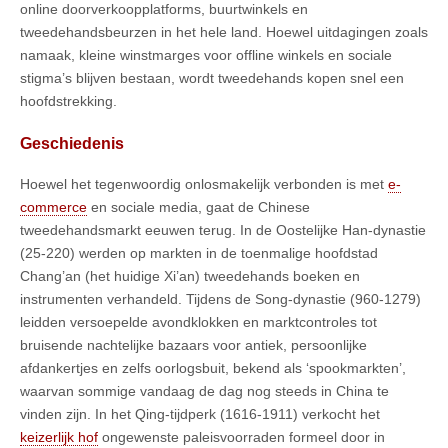
online doorverkoopplatforms, buurtwinkels en
tweedehandsbeurzen in het hele land. Hoewel uitdagingen zoals
namaak, kleine winstmarges voor offline winkels en sociale
stigma’s blijven bestaan, wordt tweedehands kopen snel een
hoofdstrekking.
Geschiedenis
Hoewel het tegenwoordig onlosmakelijk verbonden is met
e-
commerce
en sociale media, gaat de Chinese
tweedehandsmarkt eeuwen terug. In de Oostelijke Han-dynastie
(25-220) werden op markten in de toenmalige hoofdstad
Chang’an (het huidige Xi’an) tweedehands boeken en
instrumenten verhandeld. Tijdens de Song-dynastie (960-1279)
leidden versoepelde avondklokken en marktcontroles tot
bruisende nachtelijke bazaars voor antiek, persoonlijke
afdankertjes en zelfs oorlogsbuit, bekend als ‘spookmarkten’,
waarvan sommige vandaag de dag nog steeds in China te
vinden zijn. In het Qing-tijdperk (1616-1911) verkocht het
keizerlijk hof
ongewenste paleisvoorraden formeel door in