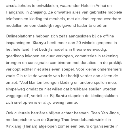
circulatiehubs te ontwikkelen, waaronder Hefei in Anhui en
Hangzhou in Zhejiang. Ze omvatten alles van gebruikte mobiele
telefoons en kleding tot meubels, met als doel reproduceerbare
modellen en een duidelijk regelgevend kader te creëren.
Onlineplatforms hebben zich zelfs aangesloten bij de offline
inspanningen.
Xianyu
heeft meer dan 20 winkels geopend in
het hele land. Het bedrijfsmodel is in theorie eenvoudig:
goedkoop inkopen en duur verkopen, commissies in rekening
brengen en consignatie combineren met donaties. In de praktijk
verloopt echter niet alles even soepel. Voor kleine ondernemers
zoals Gin reikt de waarde van het bedrijf verder dan alleen de
omzet. ‘Veel klanten brengen kleding en andere spullen mee,
simpelweg omdat ze niet willen dat bruikbare spullen worden
weggegooid’, vertelt ze. Bij
Santu
stapelen de kledingstukken
zich snel op en is er altijd weinig ruimte.
Ook culturele barrières blijven echter bestaan. Toen Yao Jinge,
medeoprichter van de
Spring Tree-
tweedehandswinkel in
Xinxiang (Henan) afgelopen zomer een beurs organiseerde in