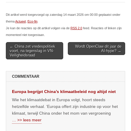
Dit artikel werd toegevoegd op zaterdag 14 maart 2026 om 00:00 geplaatst onder
thema
Actueel
,
Eco-fin
.
Je kan de reacties op dit artikel volgen via de
RSS 2.0
feed. Reacties of linken zijn
momenteel niet toegestaan.
Post
← China zet vredespolitiek
Wordt OpenClaw dit jaar de
voort, na tegenslag in VN-
AI-hype? →
navigation
Veiligheidsraad
COMMENTAAR
Europa begrijpt China’s klimaatbeleid nog altijd niet
Wie het klimaatdebat in Europa volgt, hoort steeds
hetzelfde verhaal. ‘Europa offert zijn industrie op voor het
klimaat, terwijl China onder het mom van vergroening
… >> lees meer