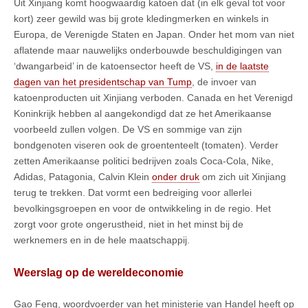
Uit Xinjiang komt hoogwaardig katoen dat (in elk geval tot voor
kort) zeer gewild was bij grote kledingmerken en winkels in
Europa, de Verenigde Staten en Japan. Onder het mom van niet
aflatende maar nauwelijks onderbouwde beschuldigingen van
‘dwangarbeid’ in de katoensector heeft de VS,
in de laatste
dagen van het presidentschap van Tump
, de invoer van
katoenproducten uit Xinjiang verboden. Canada en het Verenigd
Koninkrijk hebben al aangekondigd dat ze het Amerikaanse
voorbeeld zullen volgen. De VS en sommige van zijn
bondgenoten viseren ook de groententeelt (tomaten). Verder
zetten Amerikaanse politici bedrijven zoals Coca-Cola, Nike,
Adidas, Patagonia, Calvin Klein
onder druk
om zich uit Xinjiang
terug te trekken. Dat vormt een bedreiging voor allerlei
bevolkingsgroepen en voor de ontwikkeling in de regio. Het
zorgt voor grote ongerustheid, niet in het minst bij de
werknemers en in de hele maatschappij.
Weerslag op de wereldeconomie
Gao Feng, woordvoerder van het ministerie van Handel heeft op