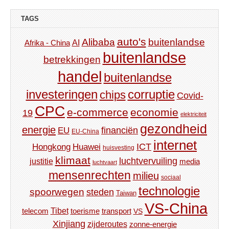
TAGS
auto's
Alibaba
buitenlandse
AI
Afrika - China
buitenlandse
betrekkingen
handel
buitenlandse
investeringen
corruptie
chips
Covid-
CPC
e-commerce
economie
19
elektriciteit
gezondheid
energie
financiën
EU
EU-China
internet
ICT
Hongkong
Huawei
huisvesting
klimaat
luchtvervuiling
justitie
media
luchtvaart
mensenrechten
milieu
sociaal
technologie
spoorwegen
steden
Taiwan
VS-China
Tibet
toerisme
transport
telecom
VS
Xinjiang
zijderoutes
zonne-energie