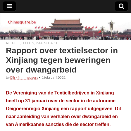
Chinasquare.be
ACTUEEL
,
ECO-FIN
,
MAATSCHAPPIJ
Rapport over textielsector in
Xinjiang tegen beweringen
over dwangarbeid
by
Dirk Nimmegeers
•
1 februari 2021
De Vereniging van de Textielbedrijven in Xinjiang
heeft op 31 januari over de sector in de autonome
Oeigoerenregio Xinjiang een rapport uitgegeven. Dit
naar aanleiding van verhalen over dwangarbeid en
van Amerikaanse sancties die de sector treffen.