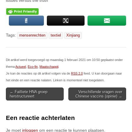
issues versus the truth
Tags:
mensenrechten
textiel
Xinjiang
Dit artikel werd toegevoegd op maandag 1 februari 2021 om 10:50 geplaatst onder
thema
Actueel
,
Eco-fin
,
Maatschappij
.
Je kan de reacties op dit artikel volgen via de
RSS 2.0
feed. U kan doorgaan naar
het einde en een reactie nalaten. Linken is momenteel niet toegelaten.
Post
← Failliete HNA groep
Verschillende vragen over
herstructureert
Chinese vaccins (opinie) →
navigation
Een reactie achterlaten
Je moet
inloggen
om een reactie te kunnen plaatsen.