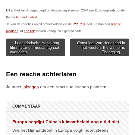
Dit artikel werd toegevoegd op donderdag 9 januari 2014 om 11:55 geplaatst onder
thema
Actueel
,
Beleid
.
Je kan de reacties op dit artikel volgen via de
RSS 2.0
feed. Je kan een
reactie
plaatsen
, of
een link
maken vanop uw eigen website.
Post
← Legendarische Hongkong
Consulaat van Nederland in
filmmaker en mediamagnaat
het westen: the winner is
navigation
overleden
Chongqing →
Een reactie achterlaten
Je moet
inloggen
om een reactie te kunnen plaatsen.
COMMENTAAR
Europa begrijpt China’s klimaatbeleid nog altijd niet
Wie het klimaatdebat in Europa volgt, hoort steeds