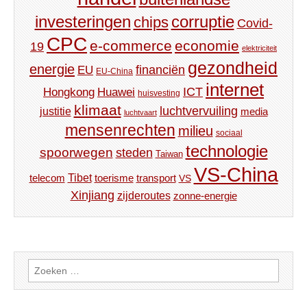
investeringen
corruptie
chips
Covid-
CPC
e-commerce
economie
19
elektriciteit
gezondheid
energie
financiën
EU
EU-China
internet
ICT
Hongkong
Huawei
huisvesting
klimaat
luchtvervuiling
justitie
media
luchtvaart
mensenrechten
milieu
sociaal
technologie
spoorwegen
steden
Taiwan
VS-China
Tibet
toerisme
transport
telecom
VS
Xinjiang
zijderoutes
zonne-energie
Zoeken
naar: