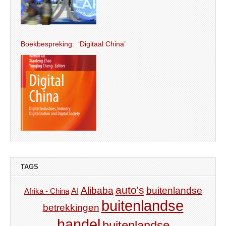
Boekbespreking: ‘Digitaal China’
TAGS
auto's
Alibaba
buitenlandse
AI
Afrika - China
buitenlandse
betrekkingen
handel
buitenlandse