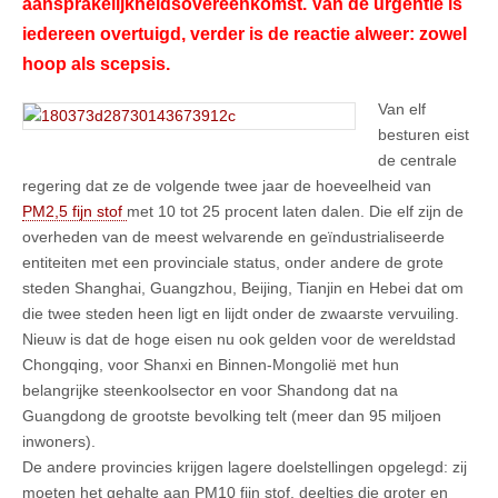
aansprakelijkheidsovereenkomst. Van de urgentie is
iedereen overtuigd, verder is de reactie alweer: zowel
hoop als scepsis.
Van elf
besturen eist
de centrale
regering dat ze de volgende twee jaar de hoeveelheid van
PM2,5 fijn stof
met 10 tot 25 procent laten dalen. Die elf zijn de
overheden van de meest welvarende en geïndustrialiseerde
entiteiten met een provinciale status, onder andere de grote
steden Shanghai, Guangzhou, Beijing, Tianjin en Hebei dat om
die twee steden heen ligt en lijdt onder de zwaarste vervuiling.
Nieuw is dat de hoge eisen nu ook gelden voor de wereldstad
Chongqing, voor Shanxi en Binnen-Mongolië met hun
belangrijke steenkoolsector en voor Shandong dat na
Guangdong de grootste bevolking telt (meer dan 95 miljoen
inwoners).
De andere provincies krijgen lagere doelstellingen opgelegd: zij
moeten het gehalte aan PM10 fijn stof, deeltjes die groter en