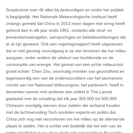
Scepticisme over dit alles bij deskundigen en onder het publiek
is begrijpelijk. Het Nationale Meteorologische Instituut heeft
onlangs gemeld dat China in 2013 meer dagen met smog heeft
gekend dan in elk jaar sinds 1961, ondanks alle straf- en
preventiemaatregelen, aansporingen en beleidsverklaringen die
er al zijn geweest. Ook een regeringsrapport heeft uitgewezen
dat er niet genoeg vooruitgang is op vier terreinen die het milieu
aangaan, onder andere de uitstoot van kooldioxide en de
consumptie van energie. Het gevoel van een echte milieucrisis
groeit echter. Chen Zhu, voormalig minister van gezondheid en
tegenwoordig een van de ondervoorzitters van het permanent
comité van het Nationaal Volkscongres, het parlement, heeft in
december samen met anderen een artikel in The Lancet
geplaatst met de schatting dat elk jaar 350.000 tot 500.000
Chinezen voortijdig sterven door ziekten die verband houden
met de luchtvervuiling.
Toch oordelen experts en politici dat
China zich nog niet veroorloven om het milieu op de allereerste
plaats te stellen. Het is echter wel duidelijk dat het één van de
grote prioriteiten is nu, daar zorgt ook een positieve financiële