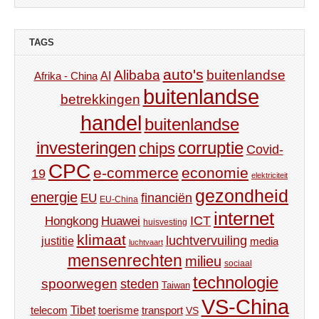
TAGS
auto's
Alibaba
buitenlandse
AI
Afrika - China
buitenlandse
betrekkingen
handel
buitenlandse
investeringen
corruptie
chips
Covid-
CPC
e-commerce
economie
19
elektriciteit
gezondheid
energie
financiën
EU
EU-China
internet
ICT
Hongkong
Huawei
huisvesting
klimaat
luchtvervuiling
justitie
media
luchtvaart
mensenrechten
milieu
sociaal
technologie
spoorwegen
steden
Taiwan
VS-China
Tibet
toerisme
transport
telecom
VS