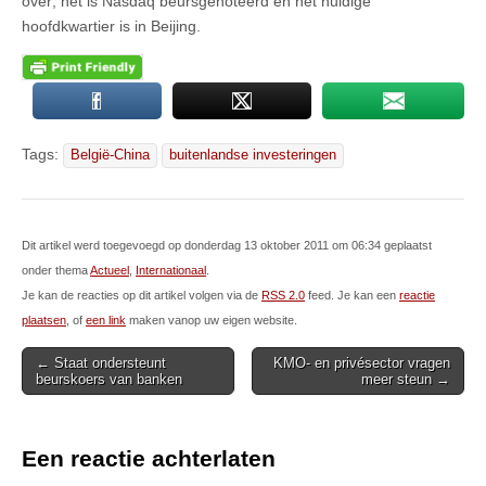
over; het is Nasdaq beursgenoteerd en het huidige
hoofdkwartier is in Beijing.
Tags:
België-China
buitenlandse investeringen
Dit artikel werd toegevoegd op donderdag 13 oktober 2011 om 06:34 geplaatst
onder thema
Actueel
,
Internationaal
.
Je kan de reacties op dit artikel volgen via de
RSS 2.0
feed. Je kan een
reactie
plaatsen
, of
een link
maken vanop uw eigen website.
Post
← Staat ondersteunt
KMO- en privésector vragen
beurskoers van banken
meer steun →
navigation
Een reactie achterlaten