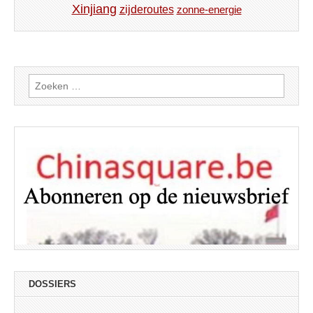
Xinjiang
zijderoutes
zonne-energie
Zoeken
naar:
DOSSIERS