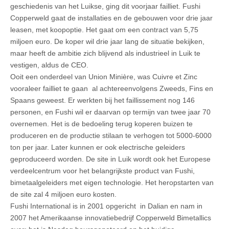
geschiedenis van het Luikse, ging dit voorjaar failliet. Fushi
Copperweld gaat de installaties en de gebouwen voor drie jaar
leasen, met koopoptie. Het gaat om een contract van 5,75
miljoen euro. De koper wil drie jaar lang de situatie bekijken,
maar heeft de ambitie zich blijvend als industrieel in Luik te
vestigen, aldus de CEO.
Ooit een onderdeel van Union Minière, was Cuivre et Zinc
vooraleer failliet te gaan al achtereenvolgens Zweeds, Fins en
Spaans geweest. Er werkten bij het faillissement nog 146
personen, en Fushi wil er daarvan op termijn van twee jaar 70
overnemen. Het is de bedoeling terug koperen buizen te
produceren en de productie stilaan te verhogen tot 5000-6000
ton per jaar. Later kunnen er ook electrische geleiders
geproduceerd worden. De site in Luik wordt ook het Europese
verdeelcentrum voor het belangrijkste product van Fushi,
bimetaalgeleiders met eigen technologie. Het heropstarten van
de site zal 4 miljoen euro kosten.
Fushi International is in 2001 opgericht in Dalian en nam in
2007 het Amerikaanse innovatiebedrijf Copperweld Bimetallics