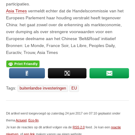
participaties.
Asia Times
vermeldt echter dat de Handelscommissie van het
Europees Parlement haar houding verstrakt heeft tegenover
China: het gaat zowel over de erkenning als markteconomie,
over dumping als over strengere voorwaarden voor een
Europese deelname aan het Chinese ‘Belt&Road’ initiatief
Bronnen: Le Monde, France Soir, La Libre, Peoples Daily,
Euractiv, Trouw, Asia Times
Tags:
buitenlandse investeringen
EU
Dit artikel werd toegevoegd op zaterdag 24 juni 2017 om 07:10 geplaatst onder
thema
Actueel
,
Eco-fin
.
Je kan de reacties op dit artikel volgen via de
RSS 2.0
feed. Je kan een
reactie
plaatsen
, of
een link
maken vanop uw eigen website.