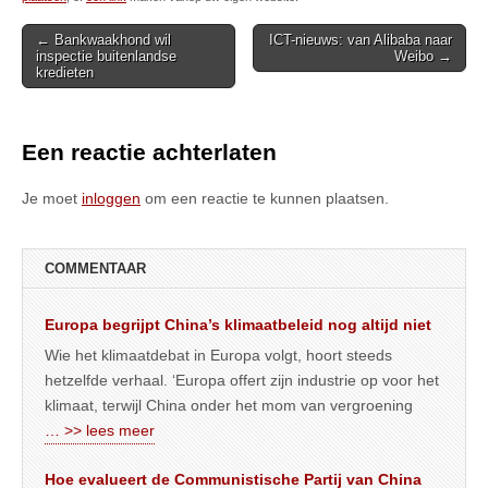
Post
← Bankwaakhond wil
ICT-nieuws: van Alibaba naar
inspectie buitenlandse
Weibo →
navigation
kredieten
Een reactie achterlaten
Je moet
inloggen
om een reactie te kunnen plaatsen.
COMMENTAAR
Europa begrijpt China’s klimaatbeleid nog altijd niet
Wie het klimaatdebat in Europa volgt, hoort steeds
hetzelfde verhaal. ‘Europa offert zijn industrie op voor het
klimaat, terwijl China onder het mom van vergroening
… >> lees meer
Hoe evalueert de Communistische Partij van China