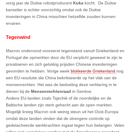
vorig jaar de Duitse robotproducent
Kuka
kocht. De Duitse
kanselier is echter voorzichtig omdat ook de Duitse
investeringen in China misschien hetzelfde zouden kunnen
ervaren.
Tegenwind
Macron ondervond vooreerst tegenstand vanuit Griekenland en
Portugal die opmerkten door de EU verplicht geweest te zijn te
privatiseren en zich gelukkig prijsden Chinese investeringen
gevonden te hebben. Vorige week
blokkeerde Griekenland
nog
een EU-resolutie die China bekritiseerde op het vlak van de
mensenrechten. Het was de bedoeling deze verklaring in te
dienen bij de
Mensenrechtenraad
in Genève.
Andere EU-landen zoals Tsjechië of de noordelijke en de
Baltische landen zijn sterk gehecht aan de open markten.
Mogelijk kreeg Macron ook weinig steun uit het Oost-Europa
omdat deze landen vinden dat de strengere controle op
gedetacheerde werkkrachten ingaat tegen hun belangen. Velen
willen niet vergeleken worden met de Amerikaanse president