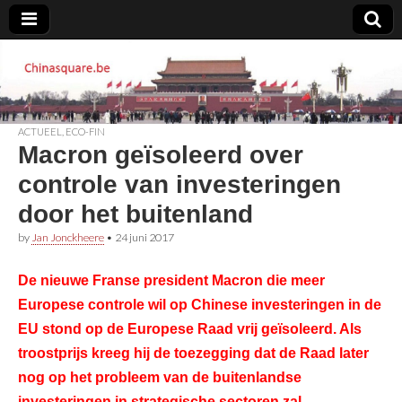
Chinasquare.be
ACTUEEL
,
ECO-FIN
Macron geïsoleerd over
controle van investeringen
door het buitenland
by
Jan Jonckheere
•
24 juni 2017
De nieuwe Franse president Macron die meer
Europese controle wil op Chinese investeringen in de
EU stond op de Europese Raad vrij geïsoleerd. Als
troostprijs kreeg hij de toezegging dat de Raad later
nog op het probleem van de buitenlandse
investeringen in strategische sectoren zal