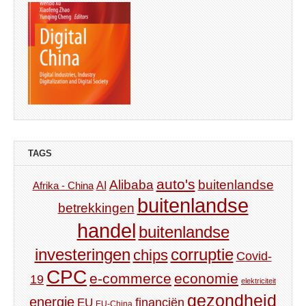
TAGS
auto's
Alibaba
buitenlandse
AI
Afrika - China
buitenlandse
betrekkingen
handel
buitenlandse
investeringen
corruptie
chips
Covid-
CPC
e-commerce
economie
19
elektriciteit
gezondheid
energie
financiën
EU
EU-China