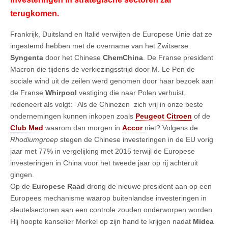
terugkomen.
Frankrijk, Duitsland en Italië verwijten de Europese Unie dat ze
ingestemd hebben met de overname van het Zwitserse
Syngenta
door het Chinese
ChemChina
. De Franse president
Macron die tijdens de verkiezingsstrijd door M. Le Pen de
sociale wind uit de zeilen werd genomen door haar bezoek aan
de Franse
Whirpool
vestiging die naar Polen verhuist,
redeneert als volgt: ‘ Als de Chinezen zich vrij in onze beste
ondernemingen kunnen inkopen zoals
Peugeot Citroen
of de
Club Med
waarom dan morgen in
Accor
niet? Volgens de
Rhodiumgroep
stegen de Chinese investeringen in de EU vorig
jaar met 77% in vergelijking met 2015 terwijl de Europese
investeringen in China voor het tweede jaar op rij achteruit
gingen.
Op de
Europese Raad
drong de nieuwe president aan op een
Europees mechanisme waarop buitenlandse investeringen in
sleutelsectoren aan een controle zouden onderworpen worden.
Hij hoopte kanselier Merkel op zijn hand te krijgen nadat
Midea