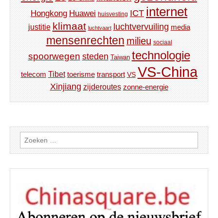
internet
ICT
Hongkong
Huawei
huisvesting
klimaat
luchtvervuiling
justitie
media
luchtvaart
mensenrechten
milieu
sociaal
technologie
spoorwegen
steden
Taiwan
VS-China
Tibet
toerisme
transport
telecom
VS
Xinjiang
zijderoutes
zonne-energie
Zoeken
naar: