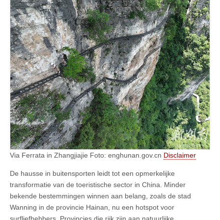
Via Ferrata in Zhangjiajie Foto: enghunan.gov.cn
Disclaimer
De hausse in buitensporten leidt tot een opmerkelijke
transformatie van de toeristische sector in China. Minder
bekende bestemmingen winnen aan belang, zoals de stad
Wanning in de provincie Hainan, nu een hotspot voor
surfliefhebbers. Provincies die rijk zijn aan natuurlijke