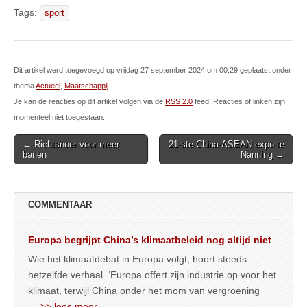
Tags:
sport
Dit artikel werd toegevoegd op vrijdag 27 september 2024 om 00:29 geplaatst onder
thema
Actueel
,
Maatschappij
.
Je kan de reacties op dit artikel volgen via de
RSS 2.0
feed. Reacties of linken zijn
momenteel niet toegestaan.
Post
← Richtsnoer voor meer
21-ste China-ASEAN expo te
banen
Nanning →
navigation
COMMENTAAR
Europa begrijpt China’s klimaatbeleid nog altijd niet
Wie het klimaatdebat in Europa volgt, hoort steeds
hetzelfde verhaal. ‘Europa offert zijn industrie op voor het
klimaat, terwijl China onder het mom van vergroening
… >> lees meer