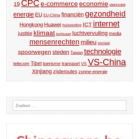
CPC
e-commerce
economie
19
elektriciteit
gezondheid
energie
financiën
EU
EU-China
internet
ICT
Hongkong
Huawei
huisvesting
klimaat
luchtvervuiling
justitie
media
luchtvaart
mensenrechten
milieu
sociaal
technologie
spoorwegen
steden
Taiwan
VS-China
Tibet
toerisme
transport
telecom
VS
Xinjiang
zijderoutes
zonne-energie
Zoeken
naar: